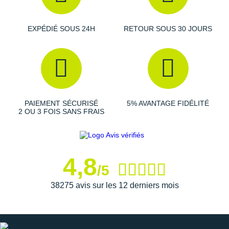
Suunto
Ta Energy
EXPÉDIÉ SOUS 24H
RETOUR SOUS 30 JOURS
The North Face
Thuasne
Under Armour
PAIEMENT SÉCURISÉ
5% AVANTAGE FIDÉLITÉ
Withings
2 OU 3 FOIS SANS FRAIS
X-Bionic
X-Socks
4,8
/5
+ Voir toutes les marques
38275 avis sur les 12 derniers mois