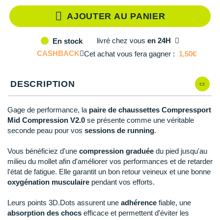
Reebok
Reebok
Orca
Shock Absorber
Silva
Oxsitis
Collection CLUB
AJOUTER AU PANIER
DÉSTOCKAGE
PAR MARQUES
Hoka One One
Scott
Scott
Patagonia
Thuasne
Therabody
Patagonia
DÉSTOCKAGE
Divers
Huawei
livré
chez vous
en 24H
En stock
The North Face
The North Face
Saxx
Under Armour
Withings
Raidlight
DÉSTOCKAGE
+ Voir tous les produits
électroniques
Équipe de France
CASHBACK
Cet achat vous fera gagner :
1,50€
+ Voir tous les
vêtements homme
Icebreaker
Under Armour
Under Armour
Scott
X-Moove
Zamst
+ Voir toutes les marques
Trouvez votre montre sport GPS
Jumelles
+ Voir tous les
vêtements femme
Inov-8
DESCRIPTION
+ Voir toutes les marques
+ Voir toutes les marques
+ Voir toutes les marques
+ Voir toutes les marques
+ Voir toutes les marques
Lacets / guêtres / semelles / pointes
La Sportiva
athlétisme
Gage de performance, la
paire de chaussettes Compressport
Maurten
Mid Compression V2.0
se présente comme une véritable
Orientation
seconde peau pour vos
sessions de running
.
Merrell
Sac de couchage
Vous bénéficiez d'une
compression graduée
du pied jusqu'au
Millet
milieu du mollet afin d'améliorer vos performances et de retarder
Sécurité
l'état de fatigue. Elle garantit un bon retour veineux et une bonne
Mizuno
oxygénation musculaire
pendant vos efforts.
Tours de cou
Naak
Leurs points 3D.Dots assurent une
adhérence
fiable, une
Triathlon-Natation
absorption des chocs
efficace et permettent d'éviter les