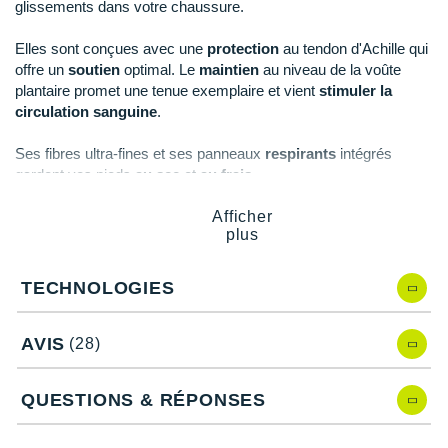
New Balance
glissements dans votre chaussure.
PAR MARQUES
Nike
Elles sont conçues avec une
protection
au tendon d'Achille qui
DÉSTOCKAGE
offre un
soutien
optimal. Le
maintien
au niveau de la voûte
NNormal
plantaire promet une tenue exemplaire et vient
stimuler la
circulation sanguine
.
+ Voir tous les
accessoires
Odlo
Ses fibres ultra-fines et ses panneaux
respirants
intégrés
On-Running
gardent vos pieds
au sec
et
au frais
.
Orca
Afficher
plus
Points clés de la paire de
chaussettes Compressport Mid
OVERSTIMS
Compression V2.0
TECHNOLOGIES
Patagonia
Chaussettes mi-mollet légères
Compression graduée et contrôlée
: améliore les
Petzl
performances et retarde la fatigue
AVIS
(28)
Soutien musculaire ciblé
: retour veineux et oxygénation
Polar
Technologie 3D.Dot
: proprioception, absorption des
QUESTIONS & RÉPONSES
impacts, adhérence, prévient la surchauffe et limite les
Puma
ampoules
Protection et soutien au niveau du tendon d’Achille
: