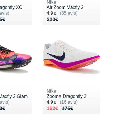
Nike
agonfly XC
Air Zoom Maxfly 2
ur 5
Noté 4.9 sur 5
avis)
4.9
(35 avis)
de 175€
25€
Vendu 220€
5€
220€
Nike
Maxfly 2 Glam
ZoomX Dragonfly 2
ur 5
Noté 4.9 sur 5
avis)
4.9
(16 avis)
de 230€
75€
Au lieu de 175€
Vendu 162€
0€
162€
175€