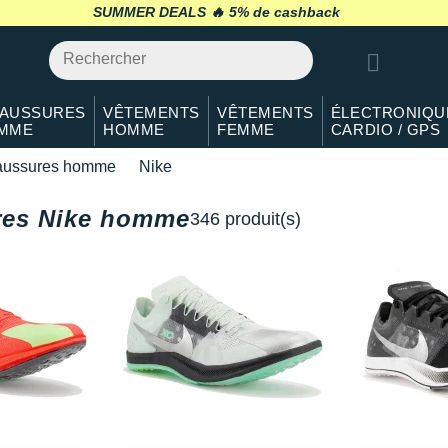
SUMMER DEALS 🔥
retour 30 jours
*
AUSSURES
VÊTEMENTS
VÊTEMENTS
ÉLECTRONIQU
MME
HOMME
FEMME
CARDIO / GPS
ussures homme
Nike
res Nike homme
346 produit(s)