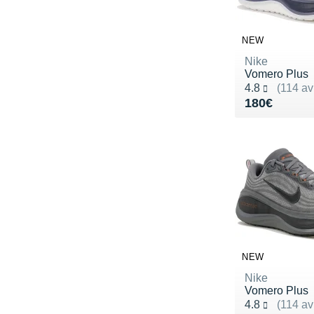
NEW
Nike
Vomero Plus
Noté 4.8 sur 5
4.8
(114 av
Vendu 180€
180€
NEW
Nike
Vomero Plus
Noté 4.8 sur 5
4.8
(114 av