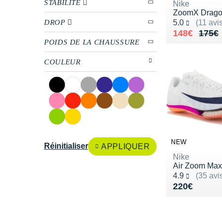
STABILITÉ
Nike
ZoomX Drago
Noté 5.0 sur 5
DROP
5.0
(11 avi
Au lieu de 
Vendu 148€
148€
175€
POIDS DE LA CHAUSSURE
COULEUR
NEW
Réinitialiser
APPLIQUER
Nike
Air Zoom Maxf
Noté 4.9 sur 5
4.9
(35 avi
Vendu 220€
220€