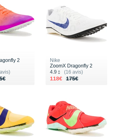
gonfly 2
Nike
ZoomX Dragonfly 2
ur 5
Noté 4.9 sur 5
avis)
4.9
(16 avis)
de 175€
48€
Au lieu de 175€
Vendu 118€
5€
118€
175€