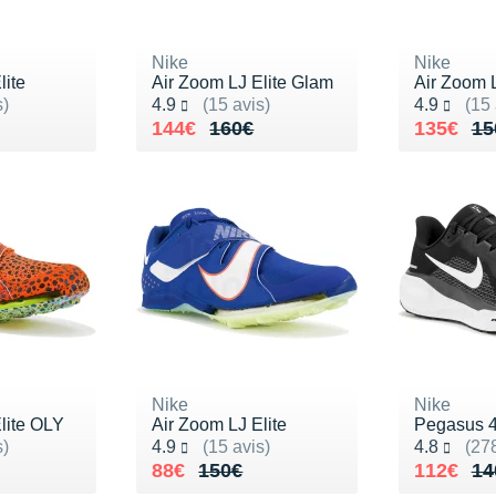
Nike
Nike
lite
Air Zoom LJ Elite Glam
Air Zoom L
Noté 4.9 sur 5
Noté 4.9 s
s)
4.9
(15 avis)
4.9
(15 
Au lieu de 160€
Vendu 144€
Au lieu 
Vendu 1
144€
160€
135€
15
Nike
Nike
lite OLY
Air Zoom LJ Elite
Pegasus 
Noté 4.9 sur 5
Noté 4.8 s
s)
4.9
(15 avis)
4.8
(278
165€
Au lieu de 150€
Vendu 88€
Au lieu 
Vendu 1
88€
150€
112€
14