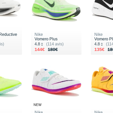
Reductive
Nike
Nike
Vomero Plus
Vomero P
Noté 4.8 sur 5
Noté 4.8 s
is)
4.8
(114 avis)
4.8
(114
180€
Au lieu de 180€
Vendu 144€
Au lieu 
Vendu 1
144€
180€
135€
18
NEW
Nike
Nike