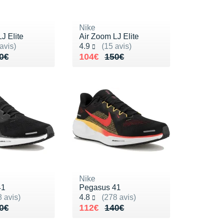
Nike
J Elite
Air Zoom LJ Elite
ur 5
Noté 4.9 sur 5
avis)
4.9
(15 avis)
de 150€
35€
Au lieu de 150€
Vendu 104€
0€
104€
150€
Nike
41
Pegasus 41
ur 5
Noté 4.8 sur 5
 avis)
4.8
(278 avis)
de 140€
12€
Au lieu de 140€
Vendu 112€
0€
112€
140€