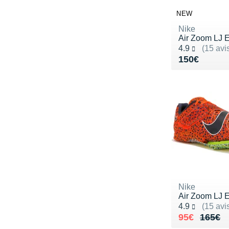
NEW
Nike
Air Zoom LJ E
Noté 4.9 sur 5
4.9
(15 avi
Vendu 150€
150€
Nike
Air Zoom LJ E
Noté 4.9 sur 5
4.9
(15 avi
Au lieu de 
Vendu 95€
95€
165€