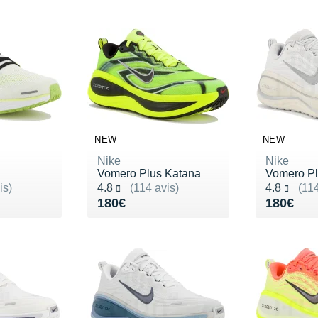
NEW
NEW
Nike
Nike
Vomero Plus Katana
Vomero P
Noté 4.8 sur 5
Noté 4.8 s
is)
4.8
(114 avis)
4.8
(114
140€
Vendu 180€
Vendu 1
180€
180€