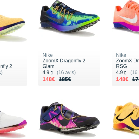
Nike
Nike
ZoomX Dragonfly 2
ZoomX Dra
fly 2
Glam
RSG
Noté 4.9 sur 5
Noté 4.9 s
s)
4.9
(16 avis)
4.9
(16 
175€
Au lieu de 185€
Vendu 148€
Au lieu 
Vendu 1
148€
185€
148€
17