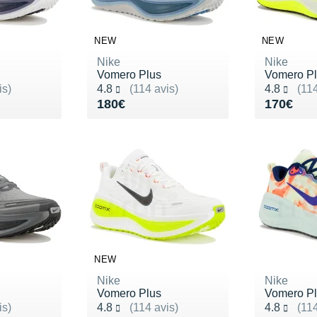
NEW
NEW
Nike
Nike
Vomero Plus
Vomero P
Noté 4.8 sur 5
Noté 4.8 s
is)
4.8
(114 avis)
4.8
(114
Vendu 180€
Vendu 1
180€
170€
NEW
Nike
Nike
Vomero Plus
Vomero P
Noté 4.8 sur 5
Noté 4.8 s
is)
4.8
(114 avis)
4.8
(114