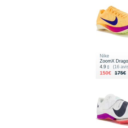
Nike
ZoomX Dragon
Noté 4.9 sur 5
4.9
(16 avi
Au lieu de 
Vendu 150€
150€
175€