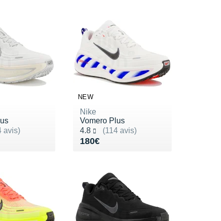
NEW
Nike
lus
Vomero Plus
ur 5
Noté 4.8 sur 5
 avis)
4.8
(114 avis)
80€
Vendu 180€
180€