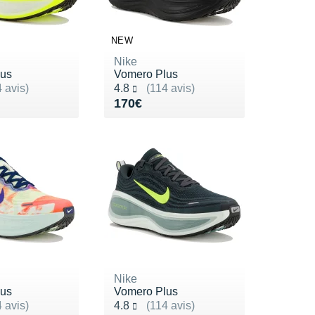
NEW
Nike
lus
Vomero Plus
ur 5
Noté 4.8 sur 5
 avis)
4.8
(114 avis)
70€
Vendu 170€
170€
Nike
lus
Vomero Plus
ur 5
Noté 4.8 sur 5
 avis)
4.8
(114 avis)