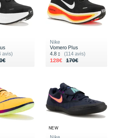
Nike
lus
Vomero Plus
ur 5
Noté 4.8 sur 5
 avis)
4.8
(114 avis)
de 180€
35€
Au lieu de 170€
Vendu 128€
0€
128€
170€
NEW
Nike