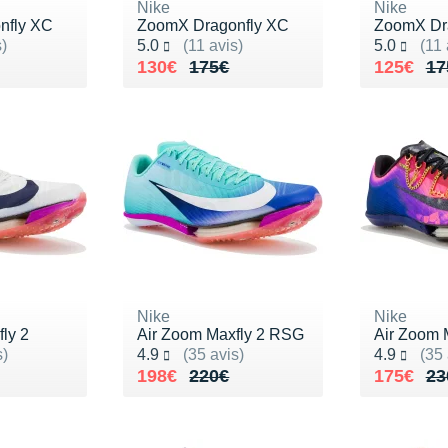
Nike
Nike
nfly XC
ZoomX Dragonfly XC
ZoomX Dr
Noté 5.0 sur 5
Noté 5.0 s
s)
5.0
(11 avis)
5.0
(11 
175€
Au lieu de 175€
Vendu 130€
Au lieu 
Vendu 1
130€
175€
125€
17
Nike
Nike
ly 2
Air Zoom Maxfly 2 RSG
Air Zoom 
Noté 4.9 sur 5
Noté 4.9 s
s)
4.9
(35 avis)
4.9
(35 
Au lieu de 220€
Vendu 198€
Au lieu 
Vendu 1
198€
220€
175€
23