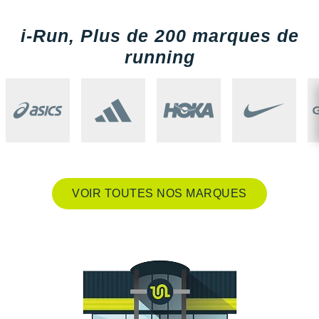
Raidlight
i-Run, Plus de 200 marques de
Reebok
running
Salomon
Saucony
Saxx
Scarpa
Scott
VOIR TOUTES NOS MARQUES
Shokz
Sidas
Smoon
Speedo