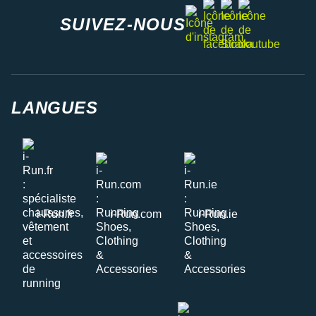
facebook
strava
youtube
instagram
SUIVEZ-NOUS
LANGUES
i-Run.fr
i-Run.com
i-Run.ie