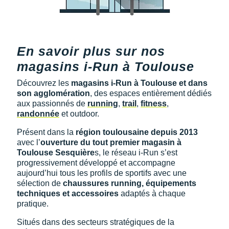
Suunto
Ta Energy
The North Face
En savoir plus sur nos
magasins i-Run à Toulouse
Thuasne
Découvrez les
magasins i-Run à Toulouse et dans
Under Armour
son agglomération
, des espaces entièrement dédiés
aux passionnés de
running
,
trail
,
fitness
,
Withings
randonnée
et outdoor.
X-Bionic
Présent dans la
région toulousaine depuis 2013
avec l’
ouverture du tout premier magasin à
X-Socks
Toulouse Sesquière
s, le réseau i-Run s’est
progressivement développé et accompagne
aujourd’hui tous les profils de sportifs avec une
+ Voir toutes les marques
sélection de
chaussures running, équipements
techniques et accessoires
adaptés à chaque
pratique.
Situés dans des secteurs stratégiques de la