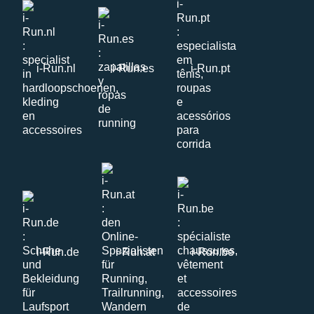
i-Run.nl
i-Run.es
i-Run.pt
i-Run.de
i-Run.at
i-Run.be