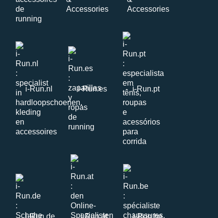
i-Run.nl
i-Run.es
i-Run.pt
i-Run.de
i-Run.at
i-Run.be