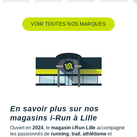
Raidlight
Reebok
VOIR TOUTES NOS MARQUES
Salomon
Saucony
Saxx
Scarpa
Scott
Shokz
Sidas
En savoir plus sur nos
Smoon
magasins i-Run à Lille
Speedo
Ouvert en
2024
, le
magasin i-Run Lille
accompagne
les passionnés de
running
,
trail
,
athlétisme
et