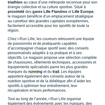
Suunto
triathlon
au cœur d’une métropole reconnue pour son
énergie collective et sa culture sportive. Situé à
Ta Energy
proximité
des
gares Lille Flandres
et
Lille Europe
,
le magasin bénéficie d’un emplacement stratégique
The North Face
au carrefour des grandes capitales européennes,
facilement accessible pour les sportifs de toute la
région.
Thuasne
Chez i-Run Lille, les coureurs retrouvent une équipe
Under Armour
de passionnés et de pratiquants capables
d’accompagner chaque sportif avec des conseils
Withings
personnalisés adaptés à sa pratique et à ses
objectifs. Le magasin propose une sélection complète
X-Bionic
de chaussures, vêtements techniques, accessoires et
équipements spécialisés parmi les plus grandes
X-Socks
marques du
running
et du
trail
. Les équipes
apportent également des conseils autour de la
+ Voir toutes les marques
nutrition sportive et de la diététique afin d’aider les
sportifs à optimiser leur entraînement, leur
récupération et leurs performances.
Tout au long de l’année, i-Run Lille organise
également des événements avec les marques, des