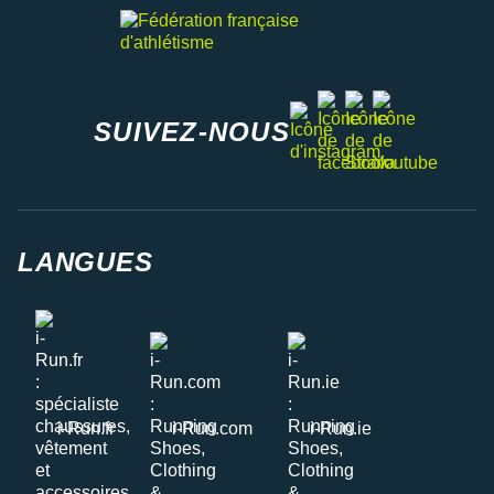
Fédération française d'athlétisme
facebook
strava
youtube
instagram
SUIVEZ-NOUS
LANGUES
i-Run.fr
i-Run.com
i-Run.ie