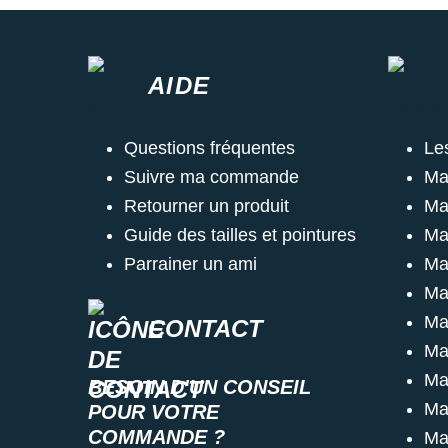
AIDE
Questions fréquentes
Le
Suivre ma commande
Ma
Retourner un produit
Ma
Guide des tailles et pointures
Ma
Parrainer un ami
Ma
Ma
Ma
CONTACT
Ma
Ma
BESOIN D'UN CONSEIL
Ma
POUR VOTRE
COMMANDE ?
Ma