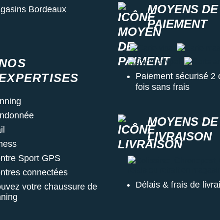
MOYENS DE
gasins Bordeaux
PAIEMENT
Carte visa
Carte master
NOS
Carte paypal
Carte ame
EXPERTISES
Paiement sécurisé 2 
fois sans frais
nning
ndonnée
MOYENS DE
il
LIVRAISON
tness
ntre Sport GPS
Colissimo, Chronopost, Chr
ntres connectées
Délais & frais de livr
ouvez votre chaussure de
nning