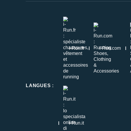
i-Run.fr
i-Run.com
LANGUES
:
i-Run.it