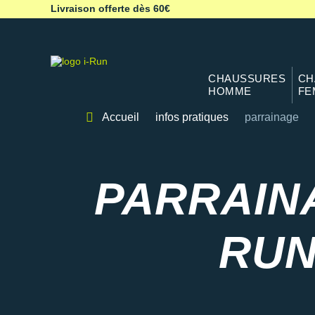
Livraison offerte dès 60€
CHAUSSURES
CH
HOMME
FE
Accueil
infos pratiques
parrainage
Parrainage i-Run
PARRAINA
RU