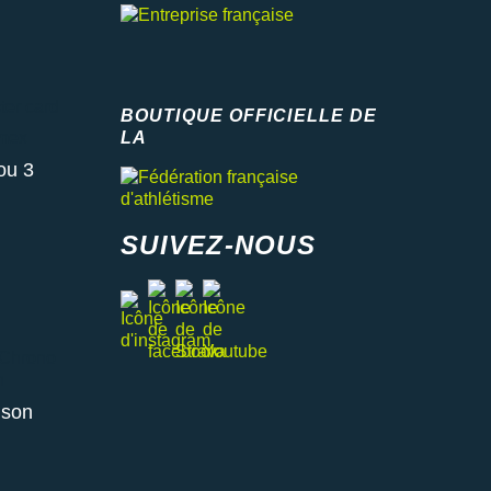
 card
BOUTIQUE OFFICIELLE DE
x
LA
Fédération française d'athlétisme
ou 3
SUIVEZ-NOUS
facebook
strava
youtube
instagram
ono relais ou retrait en magasin
aison