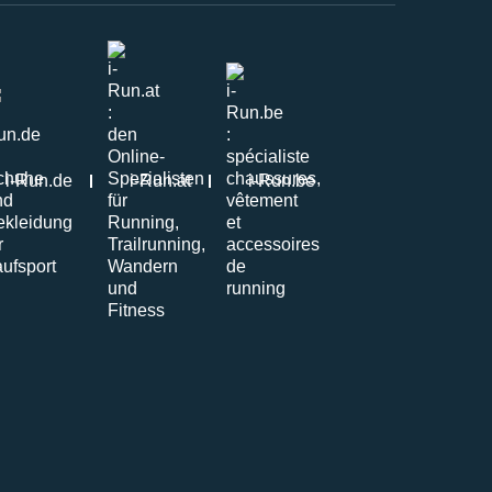
i-Run.de
i-Run.at
i-Run.be