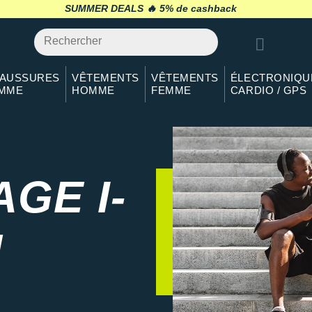
SUMMER DEALS 🔥
5% de cashback
retour 30 jours
*
AUSSURES
VÊTEMENTS
VÊTEMENTS
ÉLECTRONIQU
MME
HOMME
FEMME
CARDIO / GPS
GE I-
N