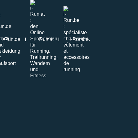
i-Run.de
i-Run.at
i-Run.be