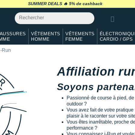
SUMMER DEALS 🔥
retour 30 jours
*
AUSSURES
VÊTEMENTS
VÊTEMENTS
ÉLECTRONIQU
MME
HOMME
FEMME
CARDIO / GPS
 i-Run
Affiliation r
Soyons partena
Passionné de course à pied, de tr
outdoor ?
Vous avez fait de votre pratique 
plaisir à le raconter sur votre si
Vous êtes inarrêtable, proche d
performance ?
Vous connaissez i-Run et voule