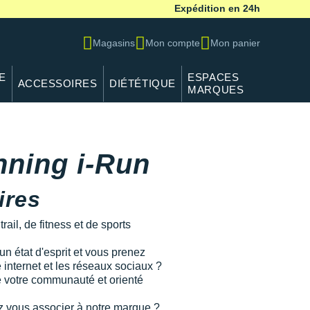
Expédition en 24h
Magasins
Mon compte
Mon panier
E
ESPACES
ACCESSOIRES
DIÉTÉTIQUE
MARQUES
unning i-Run
ires
ail, de fitness et de sports
un état d'esprit et vous prenez
te internet et les réseaux sociaux ?
e votre communauté et orienté
z vous associer à notre marque ?