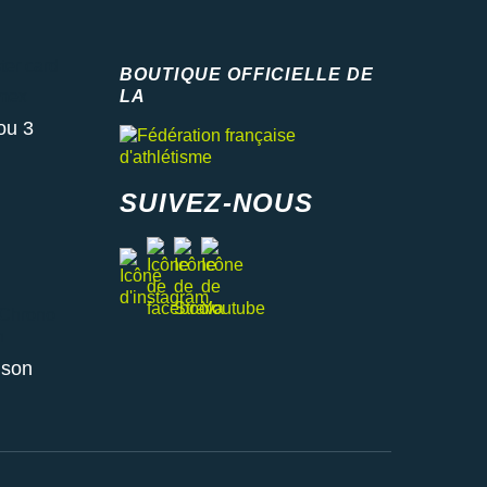
 card
BOUTIQUE OFFICIELLE DE
x
LA
Fédération française d'athlétisme
ou 3
SUIVEZ-NOUS
facebook
strava
youtube
instagram
ono relais ou retrait en magasin
aison