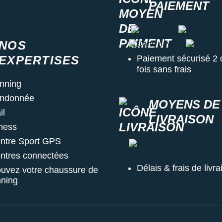
PAIEMENT
Carte visa
Carte master
NOS
Carte paypal
Carte ame
EXPERTISES
Paiement sécurisé 2 
fois sans frais
nning
ndonnée
MOYENS DE
il
LIVRAISON
tness
ntre Sport GPS
Colissimo, Chronopost, Chr
ntres connectées
Délais & frais de livr
ouvez votre chaussure de
nning