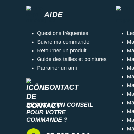
AIDE
Questions fréquentes
Le
Suivre ma commande
Ma
Retourner un produit
Ma
Guide des tailles et pointures
Ma
Parrainer un ami
Ma
Ma
Ma
CONTACT
Ma
Ma
BESOIN D'UN CONSEIL
Ma
POUR VOTRE
COMMANDE ?
Ma
Ma