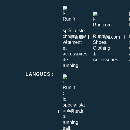
i-Run.fr
i-Run.com
LANGUES
:
i-Run.it