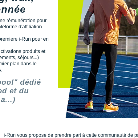
donnée
une rémunération pour
eforme d'affiliation
première i-Run pour en
ctivations produits et
ments, séjours...)
mier plan dans le
.
pool" dédié
ed et du
a...)
i-Run vous propose de prendre part à cette communauté de par