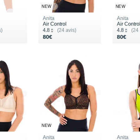
NEW
NEW
Anita
Anita
Air Control
Air Contro
Noté 4.8 sur 5
Noté 4.8 s
s)
4.8
(24 avis)
4.8
(24 
55€
Vendu 80€
Vendu 8
80€
80€
NEW
Anita
Anita