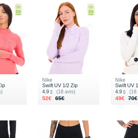
Nike
Nike
Zip
Swift UV 1/2 Zip
Swift UV 1
Noté 4.9 sur 5
Noté 4.9 s
s)
4.9
(18 avis)
4.9
(18 
65€
Au lieu de 65€
Vendu 52€
Au lieu 
Vendu 4
52€
65€
49€
70€