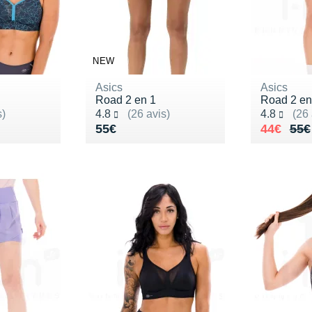
NEW
Asics
Asics
Road 2 en 1
Road 2 en
Noté 4.8 sur 5
Noté 4.8 s
s)
4.8
(26 avis)
4.8
(26 
80€
Vendu 55€
Au lieu 
Vendu 4
55€
44€
55€