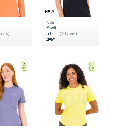
NEW
Nike
Swift
ur 5
Noté 5.0 sur 5
avis)
5.0
(10 avis)
8€
Vendu 45€
45€