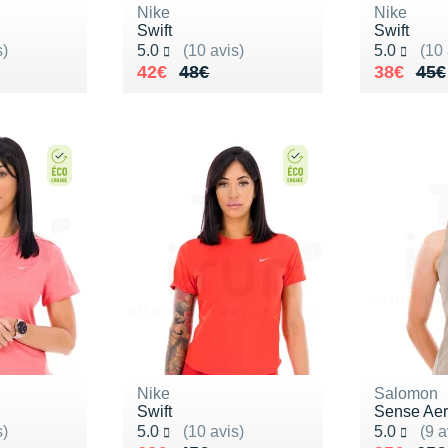
Nike
Nike
Swift
Swift
Noté 5.0 sur 5
Noté 5.0 s
s)
5.0
(10 avis)
5.0
(10 
Au lieu de 48€
Vendu 42€
Au lieu 
Vendu 3
42€
48€
38€
45€
Nike
Salomon
Swift
Sense Ae
Noté 5.0 sur 5
Noté 5.0 s
s)
5.0
(10 avis)
5.0
(9 a