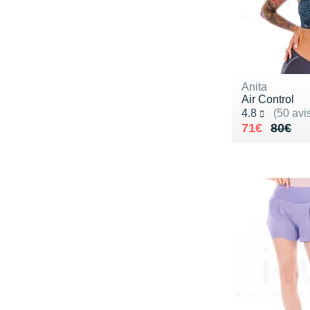
Anita
Air Control
Noté 4.8 sur 5
4.8
(50 avi
Au lieu de 
Vendu 71€
71€
80€