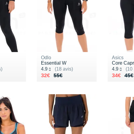
Odlo
Asics
Essential W
Core Capr
Noté 4.9 sur 5
Noté 4.9 s
s)
4.9
(18 avis)
4.9
(10 
60€
Au lieu de 55€
Vendu 32€
Au lieu 
Vendu 3
32€
55€
34€
45€