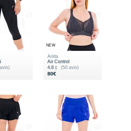
NEW
Anita
i
Air Control
ur 5
Noté 4.8 sur 5
avis)
4.8
(50 avis)
de 45€
4€
Vendu 80€
80€