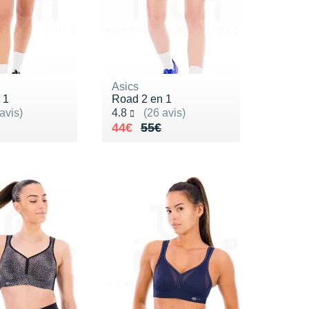
Asics
 1
Road 2 en 1
ur 5
Noté 4.8 sur 5
avis)
4.8
(26 avis)
de 55€
4€
Au lieu de 55€
Vendu 44€
44€
55€