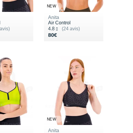
NEW
Anita
l
Air Control
ur 5
Noté 4.8 sur 5
avis)
4.8
(24 avis)
0€
Vendu 80€
80€
NEW
Anita