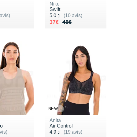
Nike
Swift
ur 5
Noté 5.0 sur 5
avis)
5.0
(10 avis)
de 45€
8€
Au lieu de 45€
Vendu 37€
37€
45€
NEW
Anita
ro
Air Control
ur 5
Noté 4.9 sur 5
vis)
4.9
(19 avis)