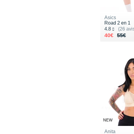
Asics
Road 2 en 1
Noté 4.8 sur 5
4.8
(26 avi
Au lieu de 
Vendu 40€
40€
55€
NEW
Anita