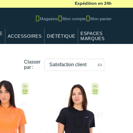
Expédition en 24h
Magasins
Mon compte
Mon panier
E
ESPACES
ACCESSOIRES
DIÉTÉTIQUE
MARQUES
Classer
Satisfaction client
par :
Prix décroissants
Prix croissants
Satisfaction client