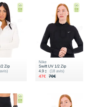
Nike
/2 Zip
Swift UV 1/2 Zip
ur 5
Noté 4.9 sur 5
avis)
4.9
(18 avis)
de 70€
9€
Au lieu de 70€
Vendu 47€
47€
70€