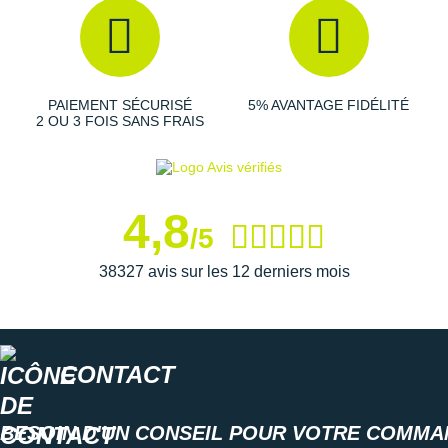
New Balance
PAR MARQUES
Nike
DÉSTOCKAGE
NNormal
PAIEMENT SÉCURISÉ
5% AVANTAGE FIDÉLITÉ
2 OU 3 FOIS SANS FRAIS
+ Voir tous les
accessoires
Odlo
On-Running
Orca
4,8
/5
OVERSTIMS
38327 avis sur les 12 derniers mois
Patagonia
Petzl
CONTACT
Polar
Puma
BESOIN D'UN CONSEIL POUR VOTRE COMMA