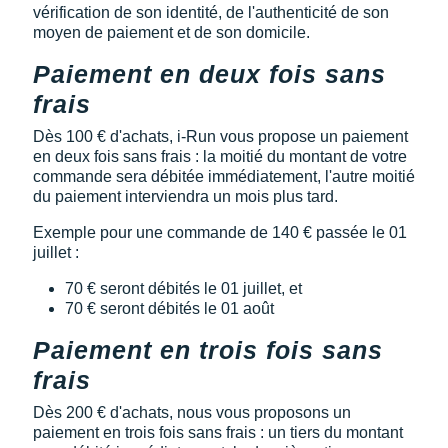
vérification de son identité, de l'authenticité de son
Retourner un produit
COMPTEURS VÉLO
moyen de paiement et de son domicile.
Salomon
Salomon
TRAINING
The North Face
SHORTS / CUISSARDS / JUPES
Salomon
Shokz
PROTECTION MUSCULAIRE &
Salomon
PAR MARQUES
Ta Energy
Buff
i-Run Club
DÉSTOCKAGE
DÉSTOCKAGE
Guide des tailles et pointures
GPS RANDONNÉE
ARTICULAIRE
Paiement en deux fois sans
Saucony
Saucony
VESTES & COUPE VENT
Under Armour
SOUS-VÊTEMENTS
The North Face
Suunto
The North Face
BV Sport
H3RO
+ Voir toute la
diététique du sport
Parrainer un ami
frais
RADARS / ÉCLAIRAGE VELO
SAC À DOS
+ Voir toutes les
+ Voir toutes les
chaussures homme
chaussures de sport
DOUDOUNES
VESTES & COUPE VENT
Casio
Altra
Altra
Arcteryx
Anita
Crosscall
Black Diamond
Hydrenergy
femme
Dès 100 € d'achats, i-Run vous propose un paiement
Offrir des cartes cadeaux
Accessoires montres/ Bracelets
SAC DE SPORT
Trouvez votre chaussure de running
en deux fois sans frais : la moitié du montant de votre
POLAIRES
DOUDOUNES
Columbia
Inov-8
Inov-8
Brooks
Columbia
Huawei
Buff
SANTAMADRE
Trouvez votre chaussure de running
commande sera débitée immédiatement, l'autre moitié
Utiliser ma carte cadeau
Bracelets d'activité
SAC HYDRATATION / GOURDE
du paiement interviendra un mois plus tard.
Collection CLUB
POLAIRES
Compex
La Sportiva
La Sportiva
Columbia
Compressport
Hyperice
Camelbak
Voyager
Chronométrage
TRAINING
Exemple pour une commande de 140 € passée le 01
Équipe de France
Collection CLUB
Compressport
Lowa
Lowa
Gorewear
Icebreaker
Jabra
Ciele
+ Voir toutes les marques
juillet :
Accessoires connectés
BIVOUAC
Natation
Équipe de France
COROS
Merrell
Merrell
Icebreaker
Millet
Ledlenser
Deuter
70 € seront débités le 01 juillet, et
Accessoires téléphone
CARTES
70 € seront débités le 01 août
Sportswear
Junior
Craft
Millet
Millet
Millet
Mizuno
Moonlight
Millet
Paiement en trois fois sans
Batterie externe
LIVRES
Triathlon-Cycles
Natation
Deuter
NNormal
NNormal
Mizuno
New Balance
Reboots
Oakley
frais
Caméras sport
PRODUITS D'ENTRETIEN
Vêtements JUNIOR
Sportswear
Epitact
Puma
Puma
New Balance
Scott
Shapeheart
Osprey
Dès 200 € d'achats, nous vous proposons un
PAR MARQUES
Canicross
paiement en trois fois sans frais : un tiers du montant
PAR MARQUES
Triathlon-Cycles
Garmin