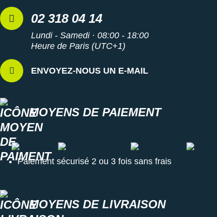
Raidlight
02 318 04 14
Reebok
Lundi - Samedi · 08:00 - 18:00
Salomon
Heure de Paris (UTC+1)
Saucony
ENVOYEZ-NOUS UN E-MAIL
Saxx
Scarpa
MOYENS DE PAIEMENT
Scott
Shokz
Carte visa
Carte master card
Carte paypal
Carte a
Paiement sécurisé 2 ou 3 fois sans frais
Sidas
Smoon
Speedo
MOYENS DE LIVRAISON