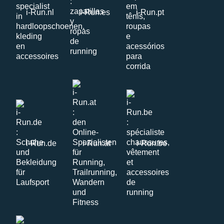
i-Run.nl
i-Run.es
i-Run.pt
i-Run.de
i-Run.at
i-Run.be