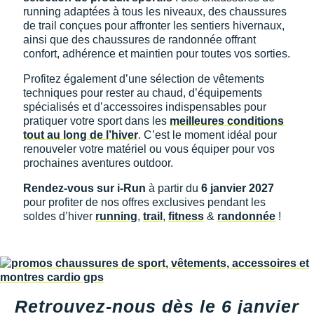
Retourner un produit
running adaptées à tous les niveaux, des chaussures
COMPTEURS VÉLO
Salomon
Salomon
TRAINING
The North Face
SHORTS / CUISSARDS / JUPES
Salomon
Shokz
PROTECTION MUSCULAIRE &
Salomon
PAR MARQUES
Ta Energy
Buff
de trail conçues pour affronter les sentiers hivernaux,
i-Run Club
DÉSTOCKAGE
DÉSTOCKAGE
Guide des tailles et pointures
ainsi que des chaussures de randonnée offrant
GPS RANDONNÉE
ARTICULAIRE
confort, adhérence et maintien pour toutes vos sorties.
Saucony
Saucony
VESTES & COUPE VENT
Under Armour
SOUS-VÊTEMENTS
The North Face
Suunto
The North Face
BV Sport
H3RO
+ Voir toute la
diététique du sport
Parrainer un ami
RADARS / ÉCLAIRAGE VELO
SAC À DOS
+ Voir toutes les
+ Voir toutes les
chaussures homme
chaussures de sport
Profitez également d’une sélection de vêtements
DOUDOUNES
VESTES & COUPE VENT
Casio
Altra
Altra
Arcteryx
Anita
Crosscall
Black Diamond
Hydrenergy
techniques pour rester au chaud, d’équipements
femme
Offrir des cartes cadeaux
Accessoires montres/ Bracelets
SAC DE SPORT
Trouvez votre chaussure de running
spécialisés et d’accessoires indispensables pour
POLAIRES
DOUDOUNES
Columbia
Inov-8
Inov-8
Brooks
Columbia
Huawei
Buff
SANTAMADRE
pratiquer votre sport dans les
meilleures conditions
Trouvez votre chaussure de running
Utiliser ma carte cadeau
Bracelets d'activité
SAC HYDRATATION / GOURDE
tout au long de l’hiver
. C’est le moment idéal pour
Collection CLUB
POLAIRES
Compex
La Sportiva
La Sportiva
Columbia
Compressport
Hyperice
Camelbak
Voyager
renouveler votre matériel ou vous équiper pour vos
Chronométrage
TRAINING
prochaines aventures outdoor.
Équipe de France
Collection CLUB
Compressport
Lowa
Lowa
Gorewear
Icebreaker
Jabra
Ciele
+ Voir toutes les marques
Accessoires connectés
BIVOUAC
Rendez-vous sur i-Run
à partir du
6 janvier 2027
Natation
Équipe de France
COROS
Merrell
Merrell
Icebreaker
Millet
Ledlenser
Deuter
pour profiter de nos offres exclusives pendant les
Accessoires téléphone
CARTES
soldes d’hiver
running
,
trail
,
fitness
&
randonnée
!
Sportswear
Junior
Craft
Millet
Millet
Millet
Mizuno
Moonlight
Millet
Batterie externe
LIVRES
Triathlon-Cycles
Natation
Deuter
NNormal
NNormal
Mizuno
New Balance
Reboots
Oakley
Caméras sport
PRODUITS D'ENTRETIEN
Vêtements JUNIOR
Sportswear
Epitact
Puma
Puma
New Balance
Scott
Shapeheart
Osprey
PAR MARQUES
Canicross
Retrouvez-nous dès le 6 janvier
PAR MARQUES
Triathlon-Cycles
Garmin