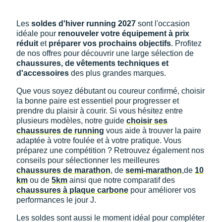
Suunto
Les
soldes d'hiver running 2027
sont l'occasion
Ta Energy
idéale pour
renouveler votre équipement à prix
réduit
et
préparer vos prochains objectifs
. Profitez
The North Face
de nos offres pour découvrir une large sélection de
chaussures, de vêtements techniques et
Thuasne
d'accessoires
des plus grandes marques.
Under Armour
Que vous soyez débutant ou coureur confirmé, choisir
la bonne paire est essentiel pour progresser et
Withings
prendre du plaisir à courir. Si vous hésitez entre
plusieurs modèles, notre guide
choisir ses
X-Bionic
chaussures de running
vous aide à trouver la paire
adaptée à votre foulée et à votre pratique. Vous
X-Socks
préparez une compétition ? Retrouvez également nos
conseils pour sélectionner les meilleures
+ Voir toutes les marques
chaussures de marathon
, de
semi-marathon
,de
10
km
ou de
5km
ainsi que notre comparatif des
chaussures à plaque carbone
pour améliorer vos
performances le jour J.
Les soldes sont aussi le moment idéal pour compléter