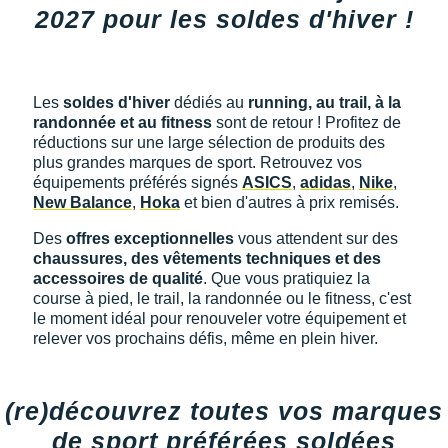
Reebok
Reebok
Orca
Shock Absorber
Silva
Oxsitis
2027 pour les soldes d'hiver !
Collection CLUB
DÉSTOCKAGE
PAR MARQUES
Hoka One One
Scott
Scott
Patagonia
Thuasne
Therabody
Patagonia
DÉSTOCKAGE
Divers
Huawei
The North Face
The North Face
Saxx
Under Armour
Withings
Raidlight
DÉSTOCKAGE
+ Voir tous les produits
électroniques
Les
soldes d'hiver
dédiés au
running, au trail, à la
Équipe de France
+ Voir tous les
vêtements homme
Icebreaker
randonnée et au fitness
sont de retour ! Profitez de
Under Armour
Under Armour
Scott
X-Moove
Zamst
+ Voir toutes les marques
Trouvez votre montre sport GPS
réductions sur une large sélection de produits des
Jumelles
+ Voir tous les
vêtements femme
Inov-8
plus grandes marques de sport. Retrouvez vos
+ Voir toutes les marques
+ Voir toutes les marques
+ Voir toutes les marques
+ Voir toutes les marques
+ Voir toutes les marques
équipements préférés signés
ASICS
,
adidas
,
Nike
,
Lacets / guêtres / semelles / pointes
New Balance
,
Hoka
et bien d'autres à prix remisés.
La Sportiva
athlétisme
Des
offres exceptionnelles
vous attendent sur des
Maurten
Orientation
chaussures, des vêtements techniques et des
accessoires de qualité
. Que vous pratiquiez la
Merrell
Sac de couchage
course à pied, le trail, la randonnée ou le fitness, c'est
le moment idéal pour renouveler votre équipement et
Millet
Sécurité
relever vos prochains défis, même en plein hiver.
Mizuno
Tours de cou
(re)découvrez toutes vos marques
Naak
Triathlon-Natation
de sport préférées soldées