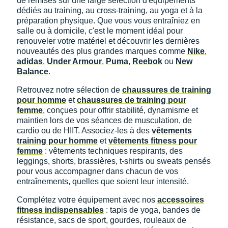
de remises sur une large sélection d'équipements
dédiés au training, au cross-training, au yoga et à la
préparation physique. Que vous vous entraîniez en
salle ou à domicile, c'est le moment idéal pour
renouveler votre matériel et découvrir les dernières
nouveautés des plus grandes marques comme
Nike
,
adidas
,
Under Armour
,
Puma
,
Reebok
ou
New
Balance
.
Retrouvez notre sélection de
chaussures de training
pour homme
et
chaussures de training pour
femme
, conçues pour offrir stabilité, dynamisme et
maintien lors de vos séances de musculation, de
cardio ou de HIIT. Associez-les à des
vêtements
training pour homme
et
vêtements fitness pour
femme
: vêtements techniques respirants, des
leggings, shorts, brassières, t-shirts ou sweats pensés
pour vous accompagner dans chacun de vos
entraînements, quelles que soient leur intensité.
Complétez votre équipement avec nos
accessoires
fitness indispensables
: tapis de yoga, bandes de
résistance, sacs de sport, gourdes, rouleaux de