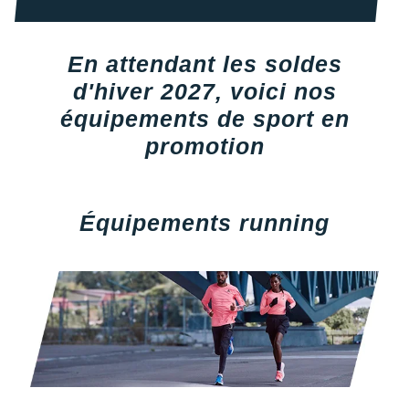
Raidlight
Reebok
En attendant les soldes
Salomon
d'hiver 2027, voici nos
équipements de sport en
Saucony
promotion
Saxx
Scarpa
Équipements running
Scott
Shokz
Sidas
Smoon
Speedo