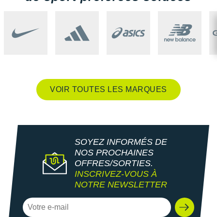
New Balance
PAR MARQUES
Nike
DÉSTOCKAGE
NNormal
+ Voir tous les
accessoires
Odlo
On-Running
VOIR TOUTES LES MARQUES
Orca
OVERSTIMS
Patagonia
SOYEZ INFORMÉS DE
NOS PROCHAINES
Petzl
OFFRES/SORTIES.
INSCRIVEZ-VOUS À
Polar
NOTRE NEWSLETTER
Puma