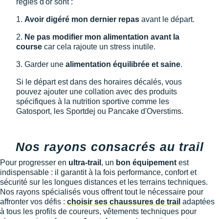
règles d'or sont :
Suunto
1.
Avoir digéré mon dernier repas
avant le départ.
Ta Energy
2.
Ne pas modifier mon alimentation avant la
The North Face
course
car cela rajoute un stress inutile.
Thuasne
3. Garder une
alimentation équilibrée et saine
.
Si le départ est dans des horaires décalés, vous
Under Armour
pouvez ajouter une collation avec des produits
spécifiques à la nutrition sportive comme les
Withings
Gatosport, les Sportdej ou Pancake d'Overstims.
X-Bionic
X-Socks
Nos rayons consacrés au trail
Pour progresser en
ultra-trail
, un
bon équipement
est
+ Voir toutes les marques
indispensable : il garantit à la fois performance, confort et
sécurité sur les longues distances et les terrains techniques.
Nos rayons spécialisés vous offrent tout le nécessaire pour
affronter vos défis :
choisir ses chaussures de trail
adaptées
à tous les profils de coureurs, vêtements techniques pour