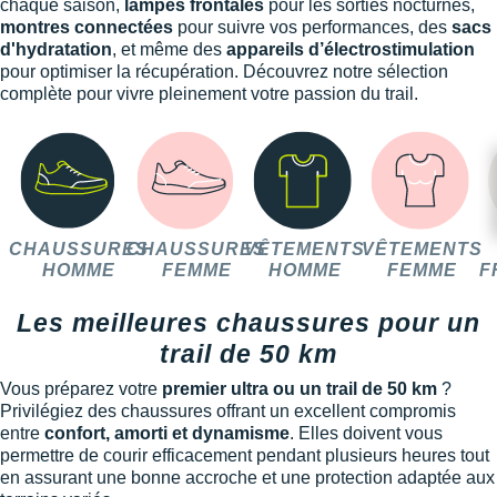
chaque saison,
lampes frontales
pour les sorties nocturnes,
montres connectées
pour suivre vos performances, des
sacs
d'hydratation
, et même des
appareils d’électrostimulation
pour optimiser la récupération. Découvrez notre sélection
complète pour vivre pleinement votre passion du trail.
CHAUSSURES
CHAUSSURES
VÊTEMENTS
VÊTEMENTS
HOMME
FEMME
HOMME
FEMME
F
Les meilleures chaussures pour un
trail de 50 km
Vous préparez votre
premier ultra ou un trail de 50 km
?
Privilégiez des chaussures offrant un excellent compromis
entre
confort, amorti et dynamisme
. Elles doivent vous
permettre de courir efficacement pendant plusieurs heures tout
en assurant une bonne accroche et une protection adaptée aux