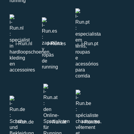
i-Run.nl
i-Run.es
i-Run.pt
i-Run.de
i-Run.at
i-Run.be