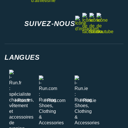
facebook
strava
youtube
instagram
SUIVEZ-NOUS
LANGUES
i-Run.fr
i-Run.com
i-Run.ie