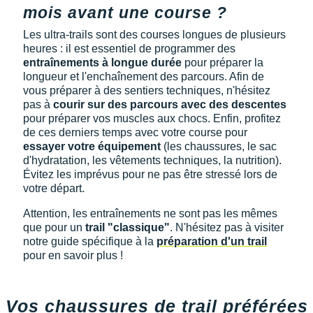
Reebok
Reebok
Orca
Shock Absorber
Silva
Oxsitis
mois avant une course ?
Collection CLUB
DÉSTOCKAGE
PAR MARQUES
Hoka One One
Scott
Scott
Patagonia
Thuasne
Therabody
Patagonia
Les ultra-trails sont des courses longues de plusieurs
DÉSTOCKAGE
Divers
heures : il est essentiel de programmer des
Huawei
The North Face
The North Face
Saxx
Under Armour
Withings
Raidlight
entraînements à longue durée
pour préparer la
DÉSTOCKAGE
+ Voir tous les produits
électroniques
Équipe de France
longueur et l'enchaînement des parcours. Afin de
+ Voir tous les
vêtements homme
Icebreaker
Under Armour
Under Armour
Scott
X-Moove
Zamst
vous préparer à des sentiers techniques, n'hésitez
+ Voir toutes les marques
Trouvez votre montre sport GPS
Jumelles
pas à
courir sur des parcours avec des descentes
+ Voir tous les
vêtements femme
Inov-8
pour préparer vos muscles aux chocs. Enfin, profitez
+ Voir toutes les marques
+ Voir toutes les marques
+ Voir toutes les marques
+ Voir toutes les marques
+ Voir toutes les marques
Lacets / guêtres / semelles / pointes
de ces derniers temps avec votre course pour
La Sportiva
essayer votre équipement
(les chaussures, le sac
athlétisme
d'hydratation, les vêtements techniques, la nutrition).
Maurten
Évitez les imprévus pour ne pas être stressé lors de
Orientation
votre départ.
Merrell
Sac de couchage
Attention, les entraînements ne sont pas les mêmes
que pour un
trail "classique"
. N'hésitez pas à visiter
Millet
Sécurité
notre guide spécifique à la
préparation d'un trail
pour en savoir plus !
Mizuno
Tours de cou
Naak
Triathlon-Natation
Vos chaussures de trail préférées