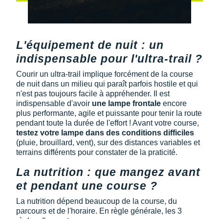
Raidlight
Reebok
Salomon
L'équipement de nuit : un
indispensable pour l'ultra-trail ?
Saucony
Courir un ultra-trail implique forcément de la course
Saxx
de nuit dans un milieu qui paraît parfois hostile et qui
n'est pas toujours facile à appréhender. Il est
Scarpa
indispensable d'avoir
une lampe frontale
encore
plus performante, agile et puissante pour tenir la route
Scott
pendant toute la durée de l'effort ! Avant votre course,
testez votre lampe dans des conditions difficiles
Shokz
(pluie, brouillard, vent), sur des distances variables et
terrains différents pour constater de la praticité.
Sidas
La nutrition : que mangez avant
Smoon
et pendant une course ?
La nutrition dépend beaucoup de la course, du
Speedo
parcours et de l'horaire. En règle générale, les 3