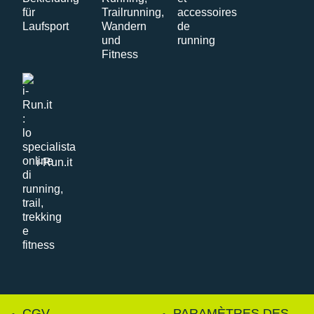
i-Run.it
CGV
PARAMÈTRES DES