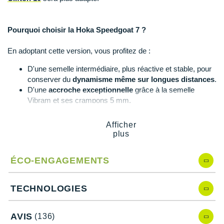
Suunto
Ta Energy
Pourquoi choisir la Hoka Speedgoat 7 ?
The North Face
En adoptant cette version, vous profitez de :
Thuasne
D'une semelle intermédiaire, plus réactive et stable, pour
conserver du
dynamisme même sur longues distances
.
Under Armour
D'une
accroche exceptionnelle
grâce à la semelle
Vibram et ses crampons 5 mm.
Withings
D'une
grande polyvalence
, idéale pour enchaîner sans
contrainte différents types de sentiers.
Afficher
X-Bionic
D'une
tige souple
pour plus de fluidité et de flexibilité de la
plus
foulée sur terrains variés.
X-Socks
D'un ensemble respirant et léger.
ÉCO-ENGAGEMENTS
D'un
maintien précis et stable
avec une languette plate à
+ Voir toutes les marques
double gousset.
TECHNOLOGIES
Speedgoat 7 de Hoka, quelles nouveautés ?
AVIS
(136)