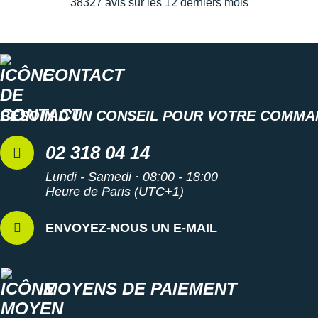
38327 avis sur les 12 derniers mois
Semelle intérieure amovible
Poids constaté chez i-Run : 264g en taille 42
CONTACT
Les autres produits
Hoka One One
BESOIN D'UN CONSEIL POUR VOTRE COMMA
02 318 04 14
Lundi - Samedi · 08:00 - 18:00
Heure de Paris (UTC+1)
ENVOYEZ-NOUS UN E-MAIL
MOYENS DE PAIEMENT