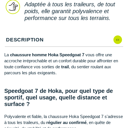
New Balance
PAR MARQUES
Adaptée à tous les traileurs, de tout
poids, elle garantit polyvalence et
Nike
performance sur tous les terrains.
DÉSTOCKAGE
NNormal
+ Voir tous les
accessoires
Odlo
DESCRIPTION
On-Running
La
chaussure homme Hoka Speedgoat 7
vous offre une
Orca
accroche irréprochable et un confort durable pour affronter en
toute confiance vos sorties de
trail
, du sentier roulant aux
OVERSTIMS
parcours les plus exigeants.
Patagonia
Speedgoat 7 de Hoka, pour quel type de
Petzl
sportif, quel usage, quelle distance et
surface ?
Polar
Polyvalente et fiable, la chaussure Hoka Speedgoat 7 s'adresse
Puma
à tous les traileurs, du
régulier au confirmé
, en quête de