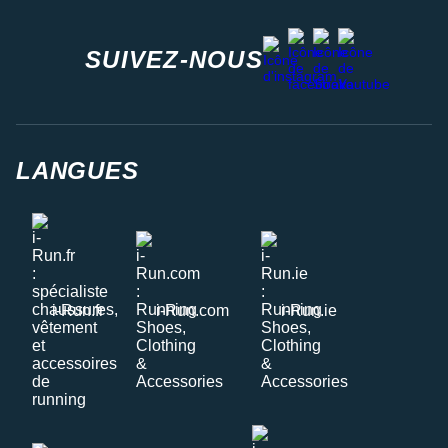
facebook
strava
youtube
instagram
SUIVEZ-NOUS
LANGUES
i-Run.fr
i-Run.com
i-Run.ie