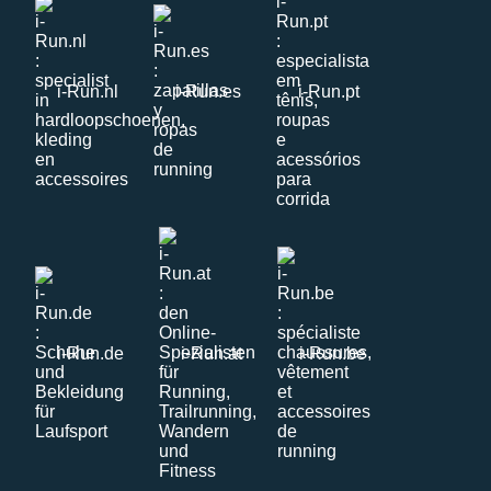
i-Run.nl
i-Run.es
i-Run.pt
i-Run.de
i-Run.at
i-Run.be