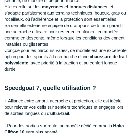
sécurité, de stabilité et de performance.
Raidlight
Elle excelle sur les
moyennes et longues distances
, et
s'adapte parfaitement aux terrains techniques, boueux, gras ou
Reebok
rocailleux, où l'adhérence et la protection sont essentielles.
Sa semelle extérieure équipée de crampons de 5 mm garantit
Salomon
une accroche efficace pour rester en confiance, en montée
Saucony
comme en descente, même lorsque les conditions deviennent
instables ou glissantes.
Saxx
Conçue pour les parcours variés, ce modèle est une excellente
option pour les sportifs à la recherche d'une
chaussure de trail
Scarpa
polyvalente
, avec priorité à la traction et au confort longue
durée.
Scott
Shokz
Speedgoat 7, quelle utilisation ?
Sidas
+ Alliance entre amorti, accroche et protection, elle est idéale
pour relever vos défis sur sentiers techniques et engagés lors
Smoon
de sorties longues ou d'
ultra-trail
.
Speedo
- Pour des sorties sur route, un modèle dédié comme la
Hoka
Clifton 10
sera plus adapté.