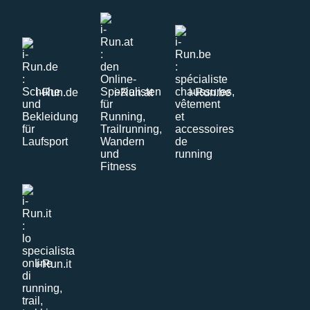
i-Run.de
i-Run.at
i-Run.be
i-Run.it