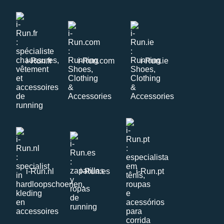
i-Run.fr
i-Run.com
i-Run.ie
i-Run.nl
i-Run.es
i-Run.pt