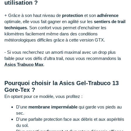
Raidlight
utilisation ?
Reebok
+ Grâce à son haut niveau de
protection
et son
adhérence
optimale, elle vous fait gagner en agilité sur les
sentiers de trail
Salomon
techniques
. Son confort vous permet d’enchaîner les
kilomètres facilement même dans des conditions
Saucony
météorologiques difficiles grâce à cette version GTX.
Saxx
- Si vous recherchez un amorti maximal avec un drop plus
faible pour vos défis d'ultra trail, nous vous recommandons la
Scarpa
Asics Trabuco Max
.
Scott
Pourquoi choisir la Asics Gel-Trabuco 13
Shokz
Gore-Tex ?
En optant pour ce modèle, vous profitez :
Sidas
D'une
membrane imperméable
qui garde vos pieds au
Smoon
sec.
D'une parfaite protection face aux débris et aux aspérités
Speedo
du sol.