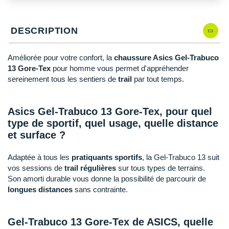
New Balance
PAR MARQUES
49
En rupture
Nike
DESCRIPTION
DÉSTOCKAGE
NNormal
Améliorée pour votre confort, la
chaussure Asics Gel-Trabuco
+ Voir tous les
accessoires
Odlo
13 Gore-Tex
pour homme vous permet d'appréhender
sereinement tous les sentiers de
trail
par tout temps.
On-Running
Orca
Asics Gel-Trabuco 13 Gore-Tex, pour quel
type de sportif, quel usage, quelle distance
OVERSTIMS
et surface ?
Patagonia
Adaptée à tous les
pratiquants sportifs
, la Gel-Trabuco 13 suit
vos sessions de
trail régulières
sur tous types de terrains.
Petzl
Son amorti durable vous donne la possibilité de parcourir de
Polar
longues distances
sans contrainte.
Puma
Gel-Trabuco 13 Gore-Tex de ASICS, quelle