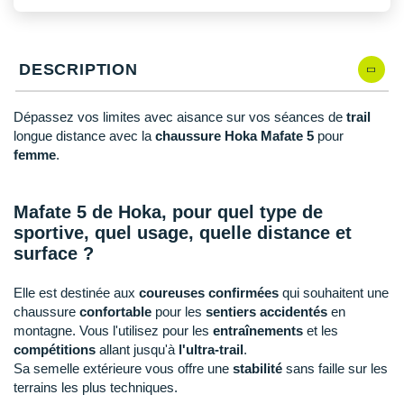
New Balance
PAR MARQUES
Nike
DÉSTOCKAGE
DESCRIPTION
NNormal
+ Voir tous les
accessoires
Odlo
Dépassez vos limites avec aisance sur vos séances de
trail
longue distance avec la
chaussure Hoka Mafate 5
pour
On-Running
femme
.
Orca
Mafate 5 de Hoka, pour quel type de
OVERSTIMS
sportive, quel usage, quelle distance et
surface ?
Patagonia
Elle est destinée aux
coureuses confirmées
qui souhaitent une
Petzl
chaussure
confortable
pour les
sentiers accidentés
en
montagne. Vous l'utilisez pour les
entraînements
et les
Polar
compétitions
allant jusqu'à
l'ultra-trail
.
Sa semelle extérieure vous offre une
stabilité
sans faille sur les
Puma
terrains les plus techniques.