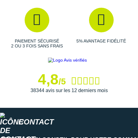
idéalement
maintenu
dans la chaussure grâce au renfort
au niveau du talon et le
pare-pierre
à l'avant du pied
protège vos orteils des débris. La
géométrie du rocker
est optimisée afin de vous assurer une
fluidité
optimale
dans votre course.
PAIEMENT SÉCURISÉ
5% AVANTAGE FIDÉLITÉ
2 OU 3 FOIS SANS FRAIS
Semelle extérieure
: elle est confectionnée à partir d'un
caoutchouc durable
et
adhérent
à toutes les surfaces,
qu'elles soient sèches ou humides. Des
crampons de 5
mm
permettent une
traction
supérieure
sur tous types
4,8
de sol.
/5
38344 avis sur les 12 derniers mois
Semelle intérieure amovible
Poids constaté chez i-Run : 290 g en taille 40
CONTACT
Les autres produits
Hoka One One