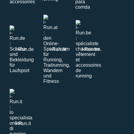
i-Run.de
i-Run.at
i-Run.be
i-Run.it