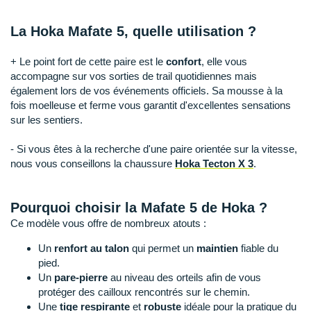
Raidlight
La Hoka Mafate 5, quelle utilisation ?
Reebok
Salomon
+ Le point fort de cette paire est le
confort
, elle vous
accompagne sur vos sorties de trail quotidiennes mais
Saucony
également lors de vos événements officiels. Sa mousse à la
fois moelleuse et ferme vous garantit d'excellentes sensations
Saxx
sur les sentiers.
Scarpa
- Si vous êtes à la recherche d'une paire orientée sur la vitesse,
nous vous conseillons la chaussure
Hoka Tecton X 3
.
Scott
Shokz
Pourquoi choisir la Mafate 5 de Hoka ?
Ce modèle vous offre de nombreux atouts :
Sidas
Un
renfort au talon
qui permet un
maintien
fiable du
Smoon
pied.
Un
pare-pierre
au niveau des orteils afin de vous
Speedo
protéger des cailloux rencontrés sur le chemin.
Une
tige respirante
et
robuste
idéale pour la pratique du