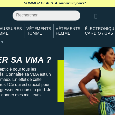
SUMMER DEALS 🔥
retour 30 jours
*
AUSSURES
VÊTEMENTS
VÊTEMENTS
ÉLECTRONIQU
MME
HOMME
FEMME
CARDIO / GPS
 ?
R SA VMA ?
ept clé pour tous les
tés. Connaître sa VMA est un
imaux. En effet de cette
res ! Ce qui est crucial pour
rogresser en course à pied. Je
us donner mes meilleurs