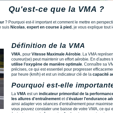
Qu'est-ce que la VMA ?
eur
? Pourquoi est-il important et comment le mettre en perspect
e suis
Nicolas
,
expert en course à pied
, je vous explique tout i
Définition de la VMA
VMA
, pour
Vitesse Maximale Aérobie
. La VMA représen
coureur(se) peut maintenir un effort aérobie. En d'autres 
utilise l'oxygène de manière optimale
. Connaître sa V
précises, ce qui est essentiel pour progresser efficacem
par heure (km/h) et est un indicateur clé de la
capacité a
Pourquoi est-elle important
La
VMA
est un
indicateur primordial de la performan
les allures d'entraînement
et d'
évaluer l'endurance aé
ainsi adapter vos séances d'entraînement pour maximiser v
vous pouvez constater une baisse de votre VMA, ce qui est 