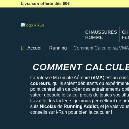
Livraison offerte dès 60€
CHAUSSURES
CH
HOMME
FE
Accueil
Running
Comment Calculer sa VMA
calcul VMA
COMMENT CALCULE
La Vitesse Maximale Aérobie (
VMA
) est un conc
coureurs
, qu'ils soient débutants ou expérimen
point central afin de créer des entraînements opt
valeur découle le calcul précis de toutes vos allu
travailler les facteurs qui vous permettront de p
suis
Nicolas
de
Running Addict
, et je vais vo
conseils sur i-Run pour bien la calculer !