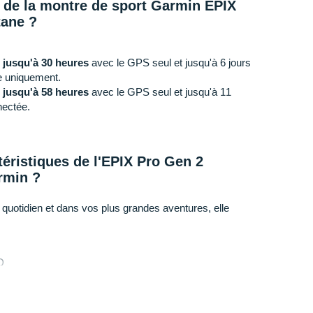
e de la montre de sport Garmin EPIX
tane ?
e
jusqu'à 30 heures
avec le GPS seul et jusqu'à 6 jours
e uniquement.
e
jusqu'à 58 heures
avec le GPS seul et jusqu'à 11
nectée.
téristiques de l'EPIX Pro Gen 2
armin ?
uotidien et dans vos plus grandes aventures, elle
D
sur variante 47 mm version standard)
4.5 (sur variante 47 mm version standard)