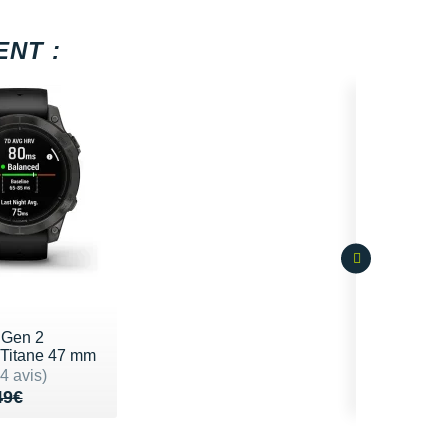
NT :
 Gen 2
 Titane 47 mm
sur 5
4 avis)
de 949€
29€
49€