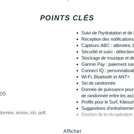
Autonomie :
POINTS CLÉS
Mode connectée : jusqu’à 11
GPS seul : jusqu’à 58 heur
m et 51 mm. Nos experts i-Run
Suivi de l’hydratation et de 
Mode expédition : jusqu’à 2
Réception des notifications
Capteurs ABC : altimètre, 
Sécurité et suivi : détectio
Caractéristiques physiques :
Stockage de musique et de
ne sur l'EPIX Pro Gen 2 ?
Garmin Pay : paiement san
Matériau du verre : Sapphi
Connect IQ : personnalisatio
Matériau de la lunette : Tit
Wi-Fi, Bluetooth et ANT+
Matériaux du boîtier : polym
 est extrêmement solide et ne se
Ski de randonnée
Taille du boîtier (largeur x
d'une montre légère qui résiste
Donnée de puissance pour le
Poids : 88 g (boîtier seul : 
mer.
LEO
de randonnée entre les asc
Étanchéité : 10 ATM
Profils pour le Surf, Kitesu
Suggestions d’entraînement
ontre Garmin EPIX Pro
donnée, aviron, ski, golf,
Écran :
Gestion de la récupération
SkiView
Taille : 1.4’’
Courseview Golf
Diamètre : 35.56 mm
Afficher
de Garmin offre de nombreuses
VO2 Max