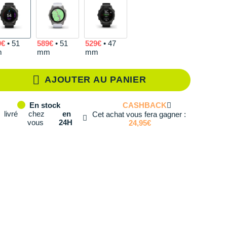
9€
• 51
589€
• 51
529€
• 47
m
mm
mm
AJOUTER AU PANIER
CASHBACK
En stock
livré
chez
en
Cet achat vous fera gagner :
vous
24H
24,95€