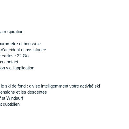
 jours / 31 jours en gestion
es / 82 heures en gestion
la respiration
7 jours en gestion
baromètre et boussole
n d’accident et assistance
 cartes : 32 Go
s contact
re Crystal
n via l’application
ane
ère renforcé de fibres et arrière en titane
 longueur x hauteur) : 5.1 x 5.1 x 1.49 cm
 ski de fond : divise intelligemment votre activité ski
60 g)
ensions et les descentes
rf et Windsurf
 quotidien