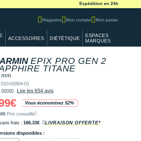
Expédition en 24h
Magasins
Mon compte
Mon panier
E
ESPACES
ACCESSOIRES
DIÉTÉTIQUE
MARQUES
ARMIN
EPIX PRO GEN 2
APPHIRE TITANE
 mm
 010-02804-01
Lire les 654 avis
99€
Vous économisez 52%
49€
Prix conseillé
sans frais :
166,33€
LIVRAISON OFFERTE*
ersions disponibles :