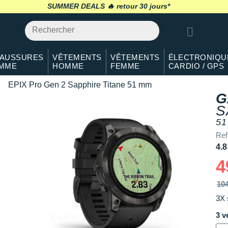
SUMMER DEALS 🔥
retour 30 jours
*
AUSSURES
VÊTEMENTS
VÊTEMENTS
ÉLECTRONIQU
MME
HOMME
FEMME
CARDIO / GPS
EPIX Pro Gen 2 Sapphire Titane 51 mm
G
S
51
Ref
4.8
4
10
3X 
3 v