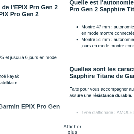
Quelle est l'autonomi
s de l'EPIX Pro Gen 2
Pro Gen 2 Sapphire Ti
EPIX Pro Gen 2
Montre 47 mm : autonomi
en mode montre connecté
Montre 51 mm : autonomi
jours en mode montre con
S et jusqu'à 6 jours en mode
Quelles sont les carac
Sapphire Titane de G
anoë kayak
ellitaire
Faite pour vous accompagner au q
assure une
résistance durable
.
 Garmin EPIX Pro Gen
Type d'affichage : AMOLE
Écran tactile
Poids : 70 g boîtier seul (
ieurs modèles de montres
Afficher
Dimensions : 4.7 x 4.7 x 1
plus