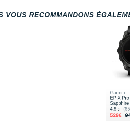
S VOUS RECOMMANDONS ÉGALEME
Garmin
EPIX Pro
Sapphire
Noté 4.8 
4.8
(65
Au lieu 
Vendu 5
529€
9