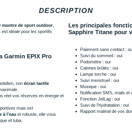
DESCRIPTION
Les principales foncti
e
montre de sport outdoor
,
est idéale pour les sportifs
Sapphire Titane pour v
Paiement sans contact : o
a Garmin EPIX Pro
Suivi du sommeil : oui
Podomètre : oui
Calories brûlés : oui
Lampe torche : oui
Suivi menstruel : oui
otidien, son
écran
tactile
Musique : oui
é maximale.
Notification SMS, mails et 
ps réel vos réserves en énergie et
Fonction JetLag : oui
Suivi de l'hydratation : oui
portives mais est
Rapport matinal de vos do
e à l'eau
et robuste, elle vous
sque et tuba.