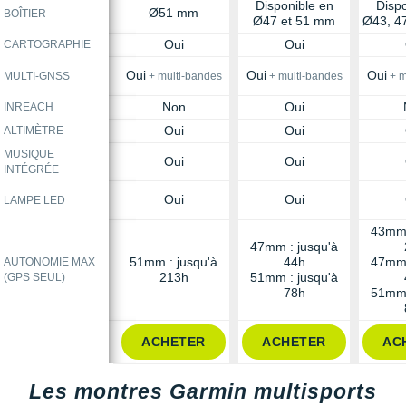
Disponible en
Dispo
Ø51 mm
BOÎTIER
Ø47 et 51 mm
Ø43, 4
Oui
Oui
CARTOGRAPHIE
Oui
Oui
Oui
MULTI-GNSS
+ multi-bandes
+ multi-bandes
+ m
Non
Oui
INREACH
Oui
Oui
ALTIMÈTRE
MUSIQUE
Oui
Oui
INTÉGRÉE
Oui
Oui
LAMPE LED
43mm 
47mm : jusqu'à
51mm : jusqu'à
44h
47mm 
AUTONOMIE MAX
213h
51mm : jusqu'à
(GPS SEUL)
78h
51mm 
ACHETER
ACHETER
AC
Les montres Garmin multisports