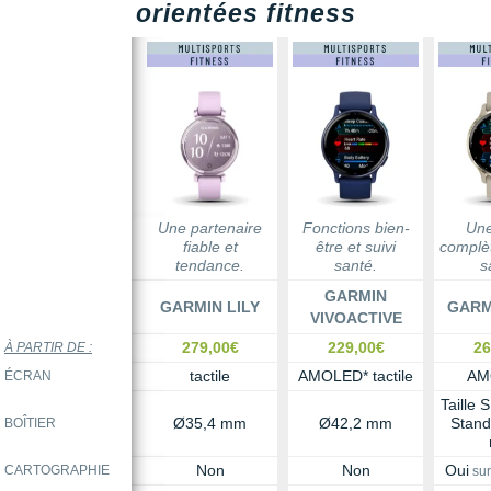
orientées fitness
Une partenaire
Fonctions bien-
Une
fiable et
être et suivi
complèt
tendance.
santé.
s
GARMIN
GARMIN LILY
GARM
VIVOACTIVE
279,00€
229,00€
26
À PARTIR DE :
tactile
AMOLED* tactile
AM
ÉCRAN
Taille 
Ø35,4 mm
Ø42,2 mm
Stand
BOÎTIER
Non
Non
Oui
CARTOGRAPHIE
sur