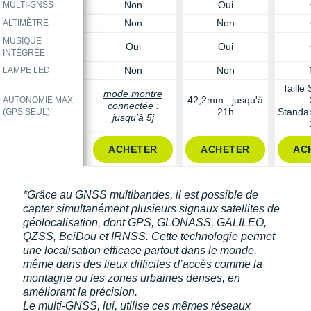
Non
Oui
MULTI-GNSS
Non
Non
ALTIMÈTRE
MUSIQUE
Oui
Oui
INTÉGRÉE
Non
Non
LAMPE LED
Taille 
mode montre
42,2mm : jusqu'à
AUTONOMIE MAX
connectée :
21h
Standar
(GPS SEUL)
jusqu'à 5j
ACHETER
ACHETER
AC
*Grâce au GNSS multibandes, il est possible de
capter simultanément plusieurs signaux satellites de
géolocalisation, dont GPS, GLONASS, GALILEO,
QZSS, BeiDou et IRNSS. Cette technologie permet
une localisation efficace partout dans le monde,
même dans des lieux difficiles d’accès comme la
montagne ou les zones urbaines denses, en
améliorant la précision.
Le multi-GNSS, lui, utilise ces mêmes réseaux