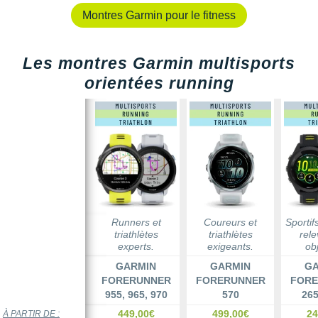
Suunto
Montres Garmin pour le fitness
Ta Energy
Les montres Garmin multisports
The North Face
orientées running
Thuasne
Under Armour
Withings
X-Bionic
X-Socks
Runners et
Coureurs et
Sportif
triathlètes
triathlètes
rele
+ Voir toutes les marques
experts.
exigeants.
obj
GARMIN
GARMIN
GA
FORERUNNER
FORERUNNER
FORE
955, 965, 970
570
265
449,00€
499,00€
24
À PARTIR DE :