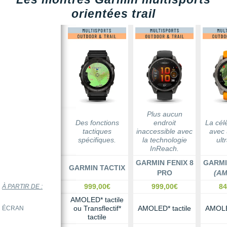
orientées trail
Plus aucun
Des fonctions
endroit
La cél
tactiques
inaccessible avec
avec 
spécifiques.
la technologie
ultr
InReach.
GARMIN FENIX 8
GARMI
GARMIN TACTIX
PRO
(A
999,00€
999,00€
84
À PARTIR DE :
AMOLED* tactile
ou Transflectif*
AMOLED* tactile
AMOLED
ÉCRAN
tactile