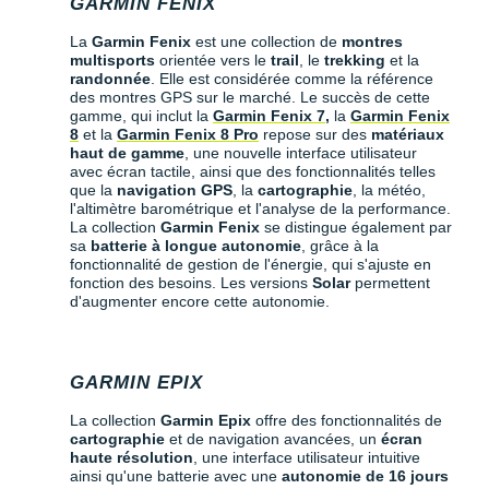
GARMIN FENIX
La
Garmin Fenix
est une collection de
montres
multisports
orientée vers le
trail
, le
trekking
et la
randonnée
. Elle est considérée comme la référence
des montres GPS sur le marché. Le succès de cette
gamme, qui inclut la
Garmin Fenix 7,
la
Garmin Fenix
8
et la
Garmin Fenix 8 Pro
repose sur des
matériaux
haut de gamme
, une nouvelle interface utilisateur
avec écran tactile, ainsi que des fonctionnalités telles
que la
navigation GPS
, la
cartographie
, la météo,
l'altimètre barométrique et l'analyse de la performance.
La collection
Garmin Fenix
se distingue également par
sa
batterie à longue autonomie
, grâce à la
fonctionnalité de gestion de l'énergie, qui s'ajuste en
fonction des besoins. Les versions
Solar
permettent
d'augmenter encore cette autonomie.
GARMIN EPIX
La collection
Garmin Epix
offre des fonctionnalités de
cartographie
et de navigation avancées, un
écran
haute résolution
, une interface utilisateur intuitive
ainsi qu'une batterie avec une
autonomie de 16 jours