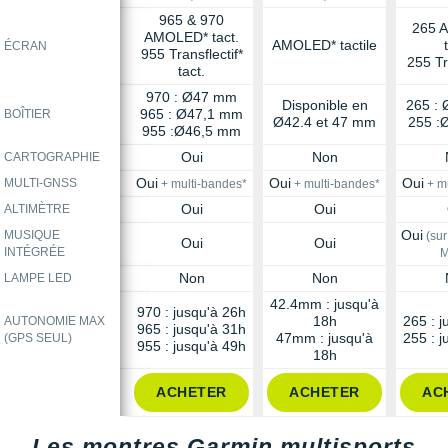
965 & 970
265 
AMOLED* tact.
AMOLED* tactile
ÉCRAN
955 Transflectif*
255 Tr
tact.
970 : Ø47 mm
Disponible en
265 :
965 : Ø47,1 mm
BOÎTIER
Ø42.4 et 47 mm
255 :
955 :Ø46,5 mm
Oui
Non
CARTOGRAPHIE
Oui
Oui
Oui
MULTI-GNSS
+ multi-bandes*
+ multi-bandes*
+ mu
Oui
Oui
ALTIMÈTRE
Oui
MUSIQUE
(sur
Oui
Oui
INTÉGRÉE
M
Non
Non
LAMPE LED
42.4mm : jusqu'à
970 : jusqu'à 26h
18h
265 : j
AUTONOMIE MAX
965 : jusqu'à 31h
47mm : jusqu'à
255 : j
(GPS SEUL)
955 : jusqu'à 49h
18h
ACHETER
ACHETER
AC
Les montres Garmin multisports