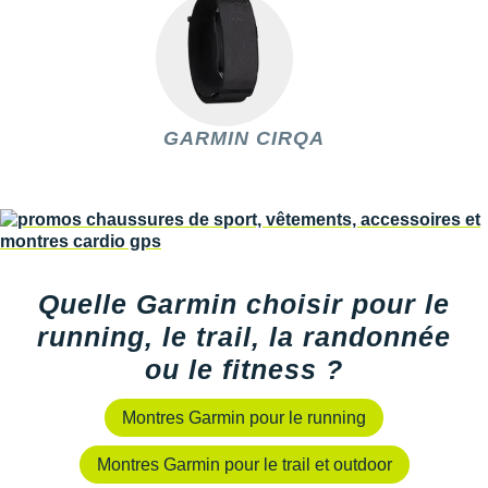
Raidlight
Reebok
Salomon
GARMIN CIRQA
Saucony
Saxx
Scarpa
Scott
Quelle Garmin choisir pour le
Shokz
running, le trail, la randonnée
Sidas
ou le fitness ?
Smoon
Montres Garmin pour le running
Speedo
Montres Garmin pour le trail et outdoor