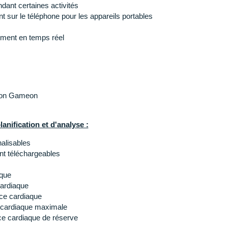
dant certaines activités
mm (1.2") de diamètre
nt sur le téléphone pour les appareils portables
ls
n
ement en temps réel
on
rgeur à fiche Garmin
ANT+, Wi-Fi
tion Gameon
anification et d'analyse :
41 mm
nées
alisables
t téléchargeables
aque
ardiaque
nce cardiaque
 cardiaque maximale
ce cardiaque de réserve