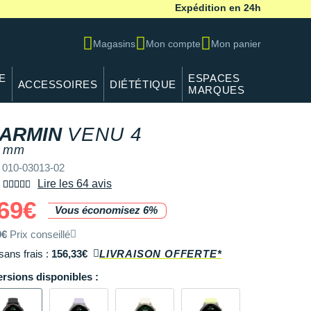
Expédition en 24h
Magasins
Mon compte
Mon panier
E
ESPACES
ACCESSOIRES
DIÉTÉTIQUE
MARQUES
ARMIN
VENU 4
 mm
 010-03013-02
Lire les 64 avis
69€
Vous économisez 6%
9€
Prix conseillé
sans frais :
156,33€
LIVRAISON OFFERTE*
ersions disponibles :