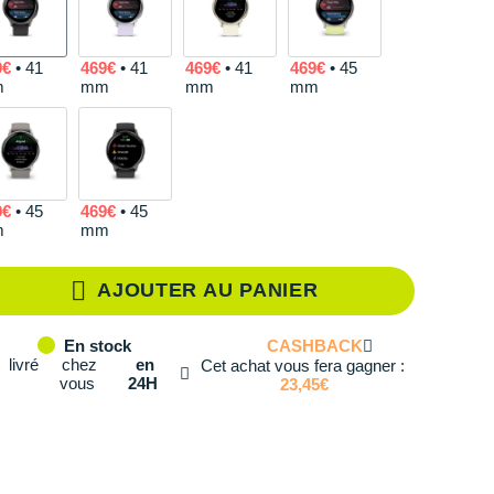
9€
• 41
469€
• 41
469€
• 41
469€
• 45
m
mm
mm
mm
9€
• 45
469€
• 45
m
mm
AJOUTER AU PANIER
CASHBACK
En stock
livré
chez
en
Cet achat vous fera gagner :
vous
24H
23,45€