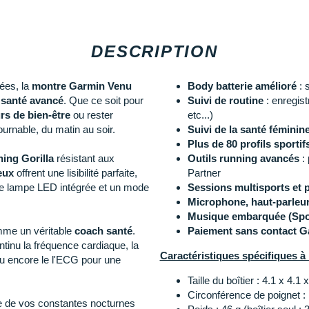
DESCRIPTION
ées, la
montre Garmin Venu
Body batterie amélioré
: 
 santé avancé
. Que ce soit pour
Suivi de routine
: enregis
rs de bien-être
ou rester
etc...)
ournable, du matin au soir.
Suivi de la santé féminin
Plus de 80 profils sportif
ning Gorilla
résistant aux
Outils running avancés
:
eux
offrent une lisibilité parfaite,
Partner
ne lampe LED intégrée et un mode
Sessions multisports et
Microphone, haut-parleu
Musique embarquée (Spot
omme un véritable
coach santé
.
Paiement sans contact G
inu la fréquence cardiaque, la
Caractéristiques spécifiques 
 ou encore le l'ECG pour une
Taille du boîtier : 4.1 x 4.1
Circonférence de poignet 
e de vos constantes nocturnes