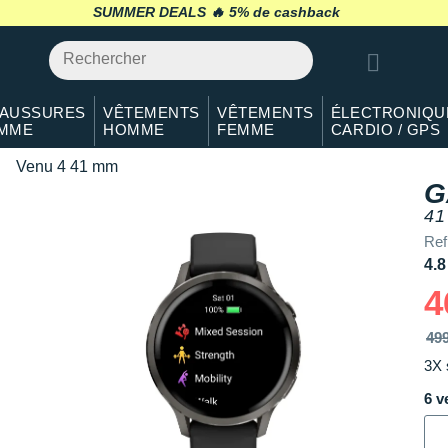
SUMMER DEALS 🔥
retour 30 jours
*
AUSSURES
VÊTEMENTS
VÊTEMENTS
ÉLECTRONIQU
MME
HOMME
FEMME
CARDIO / GPS
Venu 4 41 mm
G
41
Ref
4.8
4
49
3X 
6 v