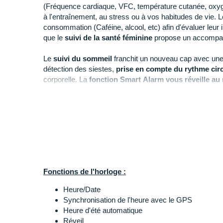
(Fréquence cardiaque, VFC, température cutanée, oxygén
à l'entraînement, au stress ou à vos habitudes de vie. 
consommation (Caféine, alcool, etc) afin d'évaluer leur 
que le
suivi de la santé féminine
propose un accompag
Le
suivi du sommeil
franchit un nouveau cap avec une 
détection des siestes,
prise en compte du rythme cir
corporelle. La
fonction Smart Alarm vous réveille au 
sommeil,
pour un réveil plus naturel et plus efficace.
L'
outil Body Battery
évalue en continu vos réserves d'é
équilibre entre effort, récupération et habitudes de vie.
Avec plus de
80 profils intégrés
, du triathlon au yoga,
musculation, elle s'adresse à tous les sportifs. Les plus
avancés, tels que le statut de charge et d'entraînement, l
Fonctions de l'horloge :
dynamiques et la puissance de course,
PacePro
ou en
localisation GPS multi-bandes avec SatiQ
assure une
Heure/Date
forêt ou en ville, tout en optimisant l'autonomie.
Synchronisation de l'heure avec le GPS
Heure d'été automatique
Toujours connectée, elle intègre micro, haut-parleur 
Réveil