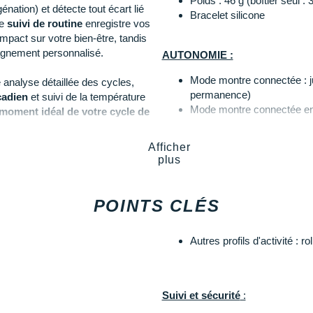
Poids : 46 g (boîtier seul : 
ation) et détecte tout écart lié
Bracelet silicone
Le
suivi de routine
enregistre vos
impact sur votre bien-être, tandis
nement personnalisé.
AUTONOMIE :
Mode montre connectée : ju
analyse détaillée des cycles,
permanence)
cadien
et suivi de la température
Mode montre connectée en 
moment idéal de votre cycle de
Mode GNSS, GPS seul : ju
Mode GNSS tous les systè
Afficher
Mode GNSS tous les systè
nergie afin de trouver le bon
plus
Mode GNSS + multibande, t
Mode GNSS + multibande, t
 en passant le pilates ou la
POINTS CLÉS
 exigeants bénéficient d'outils
Caractéristiques physiques :
a préparation à l'effort, les
Autres profils d'activité : r
core
Virtual Partner
. La
Matériau du verre : Corning
 précision optimale, même en
Matériau de la lunette : aci
Matériau du boîtier : acier
Bracelet en silicone inclus
Suivi et sécurité
:
et commande vocale pour passer
Écran : couleur, AMOLED