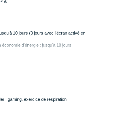
33 g)
squ'à 10 jours (3 jours avec l'écran activé en
économie d'énergie : jusqu'à 18 jours
squ'à 15 heures
mes : jusqu'à 13 heures
mes avec musique : jusqu'à 6 heures
ous les systèmes : jusqu'à 12 heures
ous les systèmes, avec musique : jusqu'à 6 heures
oller , gaming, exercice de respiration
 Gorilla 3
er inoxydable
 inoxydable et polymère renforcé de fibres