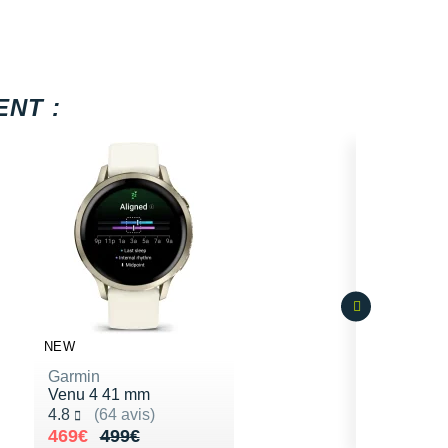
NT :
NEW
Garmin
Venu 4 41 mm
Noté 4.8 sur 5
4.8
(64 avis)
Au lieu de 499€
Vendu 469€
469€
499€