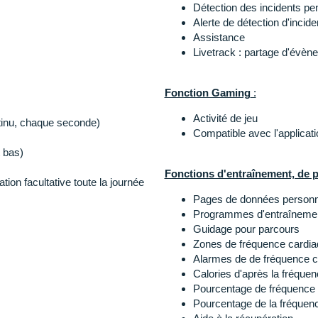
 contact via Garmin Pay et
Détection des incidents pen
Format d'affichage : 30.4 
Alerte de détection d'incide
Résolution : 390 x 390 pixe
Assistance
Étanchéité : 5 ATM, natatio
Livetrack : partage d'évèn
Option grande police
Type de batterie : Lithium-i
Méthode de recharge : cha
Fonction Gaming
:
Mémoire interne : 8 GB
Connectivité : Bluetooth, 
Activité de jeu
s
tinu, chaque seconde)
Compatible avec l'applica
 bas)
Contenu de la boîte :
se dans tous les environnements
Fonctions d'entraînement, de pl
Montre Garmin Venu 4 - 
ion facultative toute la journée
 de la fréquence cardiaque
Câble de chargement/don
Pages de données personn
estes, suivi circadien et smart
Documentation
Programmes d'entraînemen
Guidage pour parcours
ogiques
Zones de fréquence cardi
Les autres produits
Garmin
Alarmes de de fréquence c
Calories d'après la fréque
Pourcentage de fréquence
Pourcentage de la fréquen