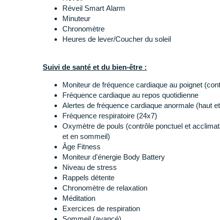
vos appels, écouter votre musique favorite, payer sans
Réveil Smart Alarm
simplifier vos interactions au quotidien.
Minuteur
Chronomètre
Heures de lever/Coucher du soleil
Points de la
montre Garmin Venu 4
:
Écran AMOLED deux fois plus lumineux
Suivi de santé et du bien-être :
Boîtier métal raffiné
Verre Corning Gorilla 3
: résistance aux rayure
Moniteur de fréquence cardiaque au poignet (con
Lunette en acier inoxydable
Fréquence cardiaque au repos quotidienne
Lampe LED intégrée
Alertes de fréquence cardiaque anormale (haut et
GPS multi-bandes et SatIQ
: localisation préci
Fréquence respiratoire (24x7)
et optimisation de la batterie
Oxymètre de pouls (contrôle ponctuel et acclimatat
Capteur cardiaque Elevate Gen 5
: surveillance
et en sommeil)
Analyse avancée du sommeil
: détection des si
Âge Fitness
Alarm (réveil intelligent)
Moniteur d'énergie Body Battery
Statut de santé
: évalue vos constantes physiol
Niveau de stress
Rappels détente
Chronomètre de relaxation
Méditation
Exercices de respiration
Sommeil (avancé)