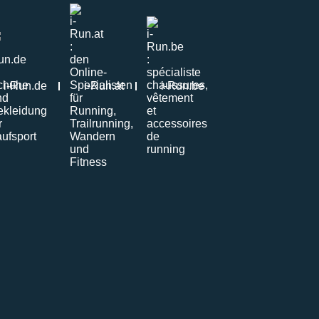
i-Run.de
i-Run.at
i-Run.be