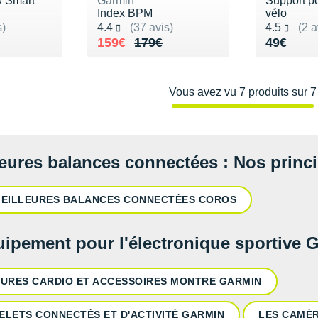
x Smart
Garmin
Support p
Index BPM
vélo
Noté 4.4 sur 5
Noté 4.5 s
s)
4.4
(37 avis)
4.5
(2 a
149€
Au lieu de 179€
Vendu 159€
Vendu 4
159€
179€
49€
Vous avez vu 7 produits sur 7
leures balances connectées : Nos princ
MEILLEURES BALANCES CONNECTÉES COROS
uipement pour l'électronique sportive 
TURES CARDIO ET ACCESSOIRES MONTRE GARMIN
ELETS CONNECTÉS ET D'ACTIVITÉ GARMIN
LES CAMÉR