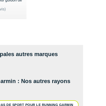
our guidon de
ur 5
vis)
9€
ipales autres marques
Garmin : Nos autres rayons
AS DE SPORT POUR LE RUNNING GARMIN