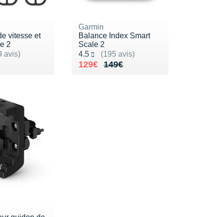
Garmin
e vitesse et
Balance Index Smart
e 2
Scale 2
ur 5
Noté 4.5 sur 5
 avis)
4.5
(195 avis)
9€
Au lieu de 149€
Vendu 129€
129€
149€