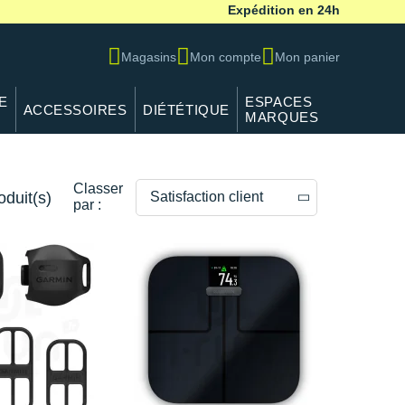
Expédition en 24h
Magasins
Mon compte
Mon panier
E
ESPACES
ACCESSOIRES
DIÉTÉTIQUE
MARQUES
Classer
oduit(s)
Satisfaction client
par :
Prix décroissants
Prix croissants
Satisfaction client