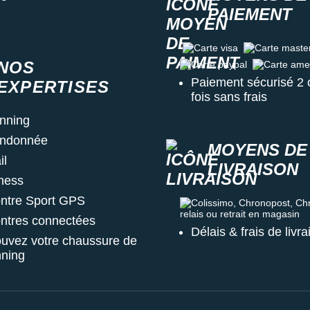
PAIEMENT
Carte visa
Carte master c
NOS
Carte paypal
Carte amex
Paiement sécurisé 2 
EXPERTISES
fois sans frais
nning
ndonnée
MOYENS DE
il
LIVRAISON
tness
ntre Sport GPS
Colissimo, Chronopost, Chrono
ntres connectées
Délais & frais de livr
ouvez votre chaussure de
nning