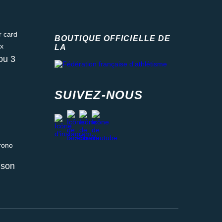
ard
BOUTIQUE OFFICIELLE DE
LA
Fédération française d'athlétisme
ou 3
SUIVEZ-NOUS
facebook
strava
youtube
instagram
 relais ou retrait en magasin
aison