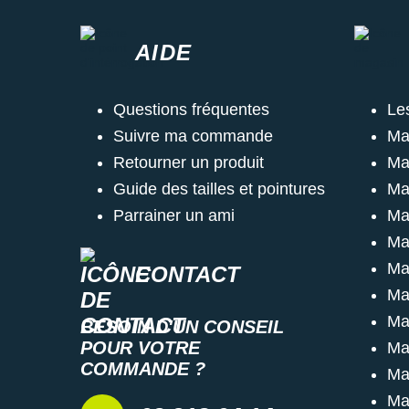
AIDE
Questions fréquentes
Le
Suivre ma commande
Ma
Retourner un produit
Ma
Guide des tailles et pointures
Ma
Parrainer un ami
Ma
Ma
Ma
CONTACT
Ma
Ma
BESOIN D'UN CONSEIL
POUR VOTRE
Ma
COMMANDE ?
Ma
Ma