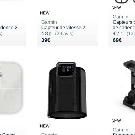
NEW
NEW
Garmin
Garmin
Capteurs d
adence 2
Capteur de vitesse 2
de cadenc
Noté 4.8 sur 5
Noté 4.7 s
s)
4.8
(29 avis)
4.7
(139
Vendu 39€
Vendu 6
39€
69€
NEW
NEW
Garmin