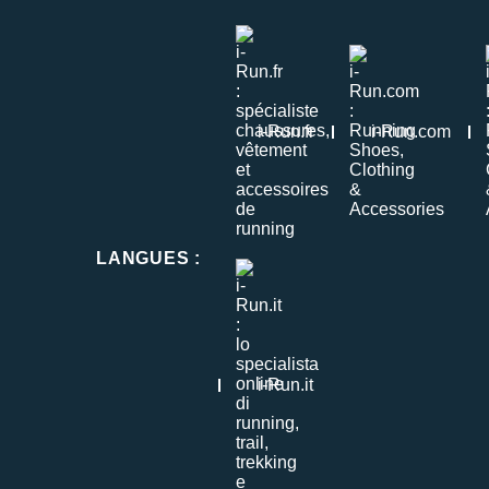
i-Run.fr
i-Run.com
LANGUES
:
i-Run.it