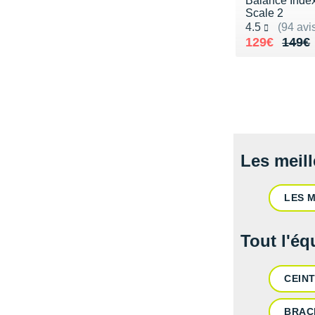
Balance Inde
Scale 2
Noté 4.5 sur 5
4.5
(94 avi
Au lieu de 
Vendu 129€
129€
149€
Les meil
LES 
Tout l'éq
CEIN
BRAC