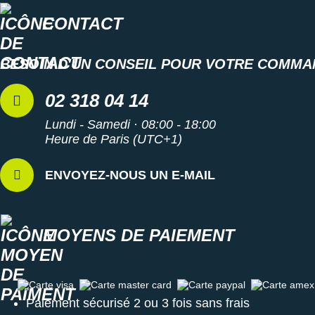
Suunto
CONTACT
Ta Energy
BESOIN D'UN CONSEIL POUR VOTRE COMMA
The North Face
Thuasne
02 318 04 14
Under Armour
Lundi - Samedi · 08:00 - 18:00
Heure de Paris (UTC+1)
Withings
ENVOYEZ-NOUS UN E-MAIL
X-Bionic
X-Socks
MOYENS DE PAIEMENT
+ Voir toutes les marques
Carte visa
Carte master card
Carte paypal
Carte amex
Paiement sécurisé 2 ou 3 fois sans frais