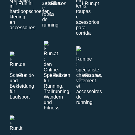
i-Run.nl
i-Run.es
i-Run.pt
i-Run.de
i-Run.at
i-Run.be