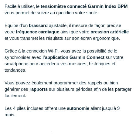
Reebok
Reebok
Orca
Shock Absorber
Silva
Oxsitis
Facile à utiliser, le
tensiomètre connecté Garmin Index BPM
Collection CLUB
DÉSTOCKAGE
PAR MARQUES
Hoka One One
vous permet de suivre au quotidien votre santé.
Scott
Scott
Patagonia
Thuasne
Therabody
Patagonia
DÉSTOCKAGE
Divers
Huawei
Équipé d'un
brassard
ajustable, il mesure de façon précise
The North Face
The North Face
Saxx
Under Armour
Withings
Raidlight
DÉSTOCKAGE
+ Voir tous les produits
électroniques
Équipe de France
votre
fréquence cardiaque
ainsi que votre
pression artérielle
+ Voir tous les
vêtements homme
Icebreaker
Under Armour
Under Armour
Scott
X-Moove
Zamst
et vous transmet les résultats sur son écran ergonomique.
+ Voir toutes les marques
Trouvez votre montre sport GPS
Jumelles
+ Voir tous les
vêtements femme
Inov-8
Grâce à la connexion Wi-Fi, vous avez la possibilité de le
+ Voir toutes les marques
+ Voir toutes les marques
+ Voir toutes les marques
+ Voir toutes les marques
+ Voir toutes les marques
Lacets / guêtres / semelles / pointes
synchroniser avec
l'application Garmin Connect
sur votre
La Sportiva
smartphone pour accéder à vos mesures, historiques et
athlétisme
tendances.
Maurten
Orientation
Vous pouvez également programmer des rappels ou bien
Merrell
Sac de couchage
générer des
rapports
sur plusieurs périodes afin de les partager
facilement.
Millet
Sécurité
Les 4 piles incluses offrent une
autonomie
allant jusqu'à 9
Mizuno
Tours de cou
mois.
Naak
Triathlon-Natation
Points clés du
tensiomètre Garmin Index BPM