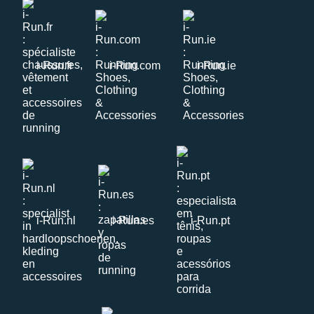
i-Run.fr
i-Run.com
i-Run.ie
i-Run.nl
i-Run.es
i-Run.pt