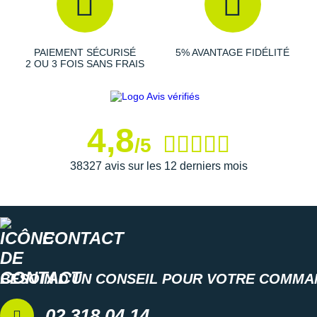
Suunto
Ta Energy
PAIEMENT SÉCURISÉ
5% AVANTAGE FIDÉLITÉ
The North Face
2 OU 3 FOIS SANS FRAIS
Thuasne
Under Armour
4,8
/5
Withings
38327 avis sur les 12 derniers mois
X-Bionic
X-Socks
CONTACT
+ Voir toutes les marques
BESOIN D'UN CONSEIL POUR VOTRE COMMA
02 318 04 14