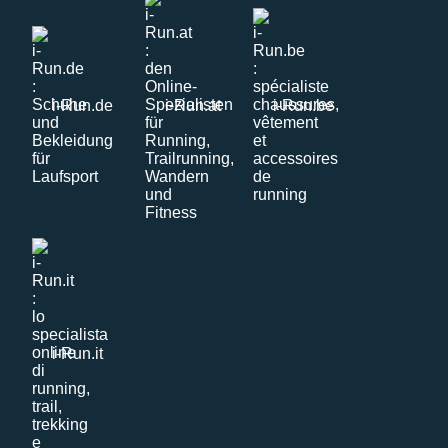
i-Run.de
i-Run.at
i-Run.be
i-Run.it