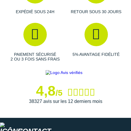
New Balance
PAR MARQUES
EXPÉDIÉ SOUS 24H
RETOUR SOUS 30 JOURS
Nike
DÉSTOCKAGE
NNormal
+ Voir tous les
accessoires
Odlo
On-Running
PAIEMENT SÉCURISÉ
5% AVANTAGE FIDÉLITÉ
2 OU 3 FOIS SANS FRAIS
Orca
OVERSTIMS
Patagonia
4,8
/5
Petzl
38327 avis sur les 12 derniers mois
Polar
Puma