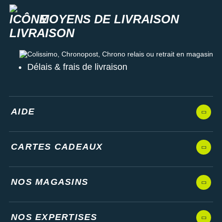
Suunto
MOYENS DE LIVRAISON
Ta Energy
The North Face
Colissimo, Chronopost, Chrono relais ou retrait en magasin
Thuasne
Délais & frais de livraison
Under Armour
Withings
AIDE
X-Bionic
X-Socks
CARTES CADEAUX
+ Voir toutes les marques
NOS MAGASINS
NOS EXPERTISES