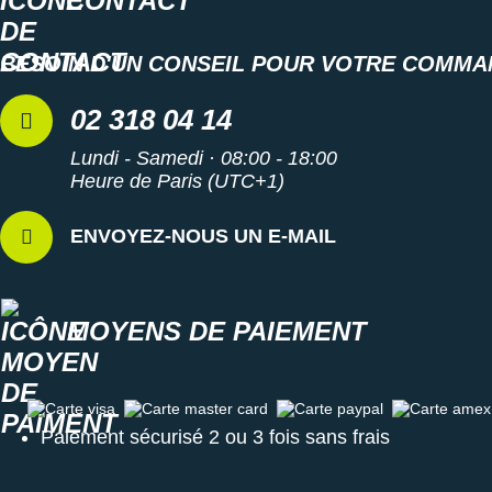
CONTACT
Raidlight
Reebok
BESOIN D'UN CONSEIL POUR VOTRE COMMA
Salomon
02 318 04 14
Saucony
Lundi - Samedi · 08:00 - 18:00
Heure de Paris (UTC+1)
Saxx
Scarpa
ENVOYEZ-NOUS UN E-MAIL
Scott
Shokz
MOYENS DE PAIEMENT
Sidas
Carte visa
Carte master card
Carte paypal
Carte amex
Smoon
Paiement sécurisé 2 ou 3 fois sans frais
Speedo