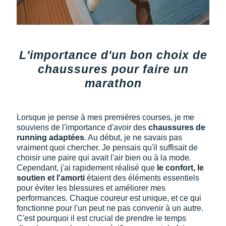
Raidlight
Reebok
Salomon
L'importance d'un bon choix de
Saucony
chaussures pour faire un
marathon
Saxx
Scarpa
Lorsque je pense à mes premières courses, je me
Scott
souviens de l'importance d'avoir des
chaussures de
running adaptées
. Au début, je ne savais pas
Shokz
vraiment quoi chercher. Je pensais qu'il suffisait de
choisir une paire qui avait l'air bien ou à la mode.
Cependant, j'ai rapidement réalisé que
le confort, le
Sidas
soutien et l'amorti
étaient des éléments essentiels
pour éviter les blessures et améliorer mes
Smoon
performances. Chaque coureur est unique, et ce qui
fonctionne pour l'un peut ne pas convenir à un autre.
Speedo
C'est pourquoi il est crucial de prendre le temps