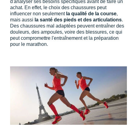
d'analyser ses besoins spécifiques avant de faire un
Suunto
achat. En effet, le choix des chaussures peut
influencer non seulement
la qualité de la course
,
Ta Energy
mais aussi
la santé des pieds et des articulations
.
Des chaussures mal adaptées peuvent entraîner des
The North Face
douleurs, des ampoules, voire des blessures, ce qui
peut compromettre l'entraînement et la préparation
Thuasne
pour le marathon.
Under Armour
Withings
X-Bionic
X-Socks
+ Voir toutes les marques