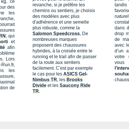
kg, ce
revanche, si je préfère les
tandi
our des
chemins ou sentiers, je choisis
favor
me les
des modèles avec plus
naturel
vanche,
d'adhérence et une semelle
consta
ourrait
plus robuste, comme la
dans d
ssures
Salomon Speedcross.
De
drop m
 RN
, qui
nombreuses marques
de mai
orti
et
proposent des chaussures
avec le
ité
afin
hybrides, à la croisée entre le
d’un a
oblème
running et le trail afin de passer
votre 
s. Lors
de la route aux sentiers
vous
-Run.fr,
facilement. C'est par exemple
l'inte
ns les
le cas pour les
ASICS Gel-
souhai
ussure,
Nimbus TR
, les
Brooks
chauss
maximal
Divide
et les
Saucony Ride
ation de
TR
.