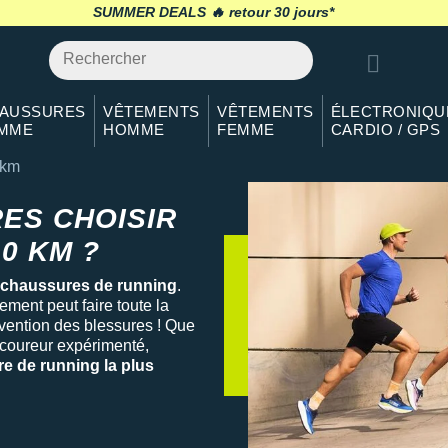
SUMMER DEALS 🔥
retour 30 jours
*
AUSSURES
VÊTEMENTS
VÊTEMENTS
ÉLECTRONIQU
MME
HOMME
FEMME
CARDIO / GPS
 km
ES CHOISIR
0 KM ?
 chaussures de running
.
pement peut faire toute la
évention des blessures ! Que
coureur expérimenté,
e de running la plus