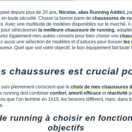
 pied depuis plus de 20 ans,
Nicolas, alias Running Addict,
pa
t en toute sécurité. Choisir la bonne paire de
chaussures de ru
. Avec une multitude de modèles disponibles sur le marché, il peut
 pour sélectionner
la meilleure chaussure de running
, adapté
uvrez également mes autres conseils pour bien choisir vos
chaus
ez aussi une sélection de modèles et d'astuces pour trouver
les
oureur. Quel que soit votre objectif, le bon équipement fait toute 
s chaussures est crucial p
je suis pleinement conscient que le
choix de mes chaussures d
e running doit combiner
confort
,
amorti efficace
et
réactivité
po
u que l’on termine en 1h10, les besoins diffèrent, mais, dans tou
e.
e running à choisir en fonction
objectifs