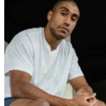
Suunto
Ta Energy
The North Face
Thuasne
Under Armour
Withings
X-Bionic
X-Socks
+ Voir toutes les marques