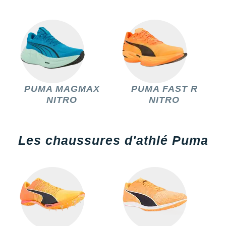
New Balance
PAR MARQUES
Nike
DÉSTOCKAGE
NNormal
+ Voir tous les
accessoires
Odlo
On-Running
PUMA MAGMAX
PUMA FAST R
NITRO
NITRO
Orca
OVERSTIMS
Les chaussures d'athlé Puma
Patagonia
Petzl
Polar
Puma