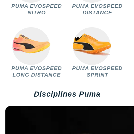
Raidlight
PUMA EVOSPEED
PUMA EVOSPEED
NITRO
DISTANCE
Reebok
Salomon
Saucony
Saxx
Scarpa
PUMA EVOSPEED
PUMA EVOSPEED
LONG DISTANCE
SPRINT
Scott
Shokz
Disciplines Puma
Sidas
Smoon
Speedo