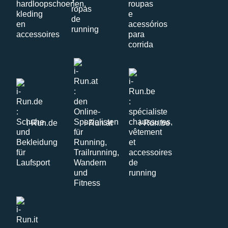
i-Run.de
i-Run.at
i-Run.be