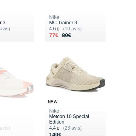
Nike
r 3
MC Trainer 3
ur 5
Noté 4.6 sur 5
avis)
4.6
(10 avis)
0€
Au lieu de 80€
Vendu 77€
77€
80€
NEW
Nike
Metcon 10 Special
Edition
ur 5
Noté 4.4 sur 5
avis)
4.4
(23 avis)
40€
Vendu 140€
140€