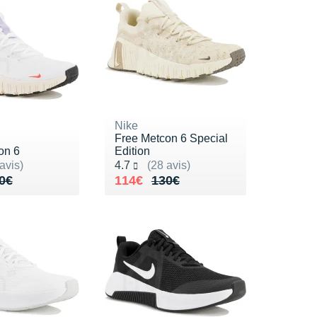
Nike
Free Metcon 6 Special
on 6
Edition
ur 5
Noté 4.7 sur 5
avis)
4.7
(28 avis)
de 130€
17€
Au lieu de 130€
Vendu 114€
0€
114€
130€