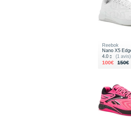
Reebok
Nano X5 Edg
Noté 4.0 sur 5
4.0
(1 avis)
Au lieu de 
Vendu 100€
100€
150€