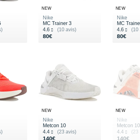
NEW
NEW
Nike
Nike
6
MC Trainer 3
MC Traine
Noté 4.6 sur 5
Noté 4.6 s
s)
4.6
(10 avis)
4.6
(10 
130€
Vendu 80€
Vendu 8
80€
80€
NEW
NEW
Nike
Nike
Metcon 10
Metcon 10
Noté 4.4 sur 5
Noté 4.4 s
s)
4.4
(23 avis)
4.4
(23 
80€
Vendu 140€
Vendu 1
140€
140€