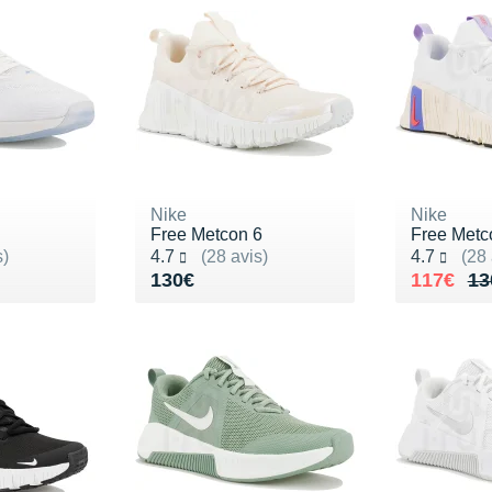
Nike
Nike
Free Metcon 6
Free Metc
Noté 4.7 sur 5
Noté 4.7 s
s)
4.7
(28 avis)
4.7
(28 
140€
Vendu 130€
Au lieu 
Vendu 1
130€
117€
13