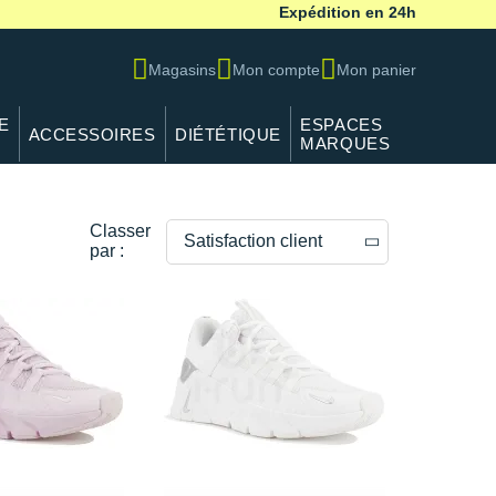
Expédition en 24h
Magasins
Mon compte
Mon panier
E
ESPACES
ACCESSOIRES
DIÉTÉTIQUE
MARQUES
Classer
Satisfaction client
par :
Prix décroissants
Prix croissants
Satisfaction client
--------------
Poids de la chaussure