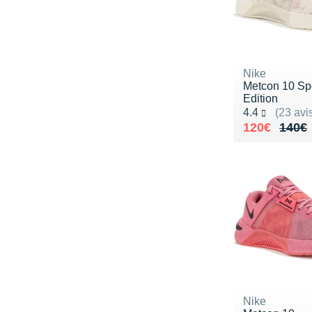
Nike
Metcon 10 Sp
Edition
Noté 4.4 sur 5
4.4
(23 avi
Au lieu de 
Vendu 120€
120€
140€
Nike