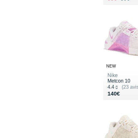
NEW
Nike
Metcon 10
Noté 4.4 sur 5
4.4
(23 avi
Vendu 140€
140€