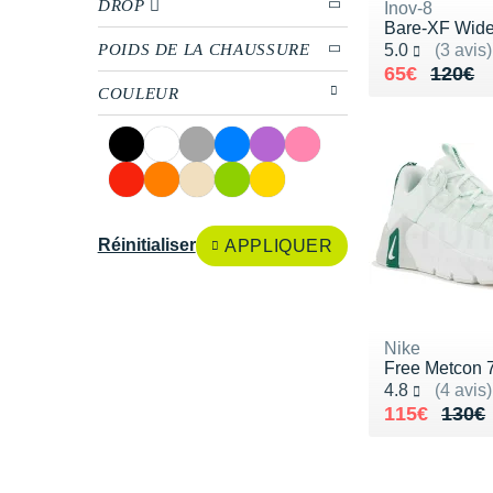
DROP
Inov-8
Bare-XF Wid
Noté 5.0 sur 5
POIDS DE LA CHAUSSURE
5.0
(3 avis)
Au lieu de 
Vendu 65€
65€
120€
COULEUR
Réinitialiser
APPLIQUER
Nike
Free Metcon 
Noté 4.8 sur 5
4.8
(4 avis)
Au lieu de 
Vendu 115€
115€
130€