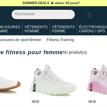
SUMMER DEALS 🔥
retour 30 jours
*
AUSSURES
VÊTEMENTS
VÊTEMENTS
ÉLECTRONIQU
MME
HOMME
FEMME
CARDIO / GPS
ussures de sport femme
Fitness-Training
e fitness pour femme
50 produit(s)
NEW
NEW