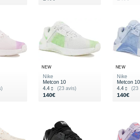
NEW
NEW
Nike
Nike
Metcon 10
Metcon 10
Noté 4.4 sur 5
Noté 4.4 s
s)
4.4
(23 avis)
4.4
(23 
Vendu 140€
Vendu 1
140€
140€