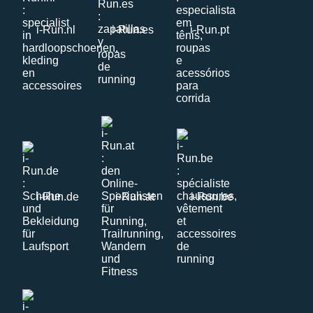
i-Run.nl
i-Run.es
i-Run.pt
i-Run.de
i-Run.at
i-Run.be