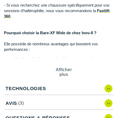
Raidlight
- Si vous recherchez une chaussure spécifiquement pour vos
sessions d'haltérophilie, nous vous recommandons la
Fastlift
Reebok
360
.
Salomon
Pourquoi choisir la Bare-XF Wide de chez Inov-8 ?
Saucony
Elle possède de nombreux avantages qui boostent vos
Saxx
performances :
Scarpa
Un
drop de zéro
pour plus d'aisance : adaptée aux
changements de direction rapides.
Scott
Afficher
Un
amorti
idéal grâce à la semelle intérieure.
plus
Une tige
confortable
et gage de
maintien
: renforts et
Shokz
coque talonnière.
Une conception
anatomique et élargie
au niveau des
Sidas
TECHNOLOGIES
orteils.
Une semelle extérieure robuste qui assure une
traction
Smoon
AVIS
optimale.
(3)
Une polyvalence capable de vous suivre lors de vos
Speedo
multiples entraînements.
QUESTIONS & RÉPONSES