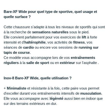
New Balance
PAR MARQUES
Nike
Bare-XF Wide pour quel type de sportive, quel usage et
DÉSTOCKAGE
quelle surface ?
NNormal
Cette chaussure s'adapte à tous les niveaux de sportifs qui sont
+ Voir tous les
accessoires
Odlo
à la recherche de
sensations naturelles
sous le pied.
Elle convient parfaitement pour vos exercices de
lift
à forte
On-Running
intensité et d'
haltérophilie
, vos activités de
fitness
, vos
séances de
cardio
ou encore vos sessions de
running sur
Orca
tapis de course
.
Ce modèle vous accompagne lors de vos
entraînements
OVERSTIMS
réguliers
à la
salle de sport
ou en
extérieur
sur l'asphalte .
Patagonia
Inov-8 Bare-XF Wide, quelle utilisation ?
Petzl
+
Minimaliste
et résistante à la fois, cette paire vous permet
Polar
d'exceller durant vos entraînements intensifs de
musculation
.
Elle vous accompagne avec
légèreté
aussi bien en indoor que
Puma
sur des terrains extérieurs en dur.