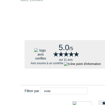
+
Le modèle est plus large que la
Zoom Victory XC
.
Pourquoi choisir la chaussure athlétisme ZoomX D
Elle vous pousse à battre vos records grâce à ses nom
5.0
/5
★★★★★
★★★★★
sur 11 avis
Avis soumis à un contrôle
Filtrer par
note