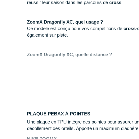
réussir leur saison dans les parcours de
cross
.
ZoomX Dragonfly XC, quel usage ?
Ce modèle est conçu pour vos compétitions de
cross-
également sur piste.
ZoomX Dragonfly XC, quelle distance ?
Elle est recommandée pour
toutes les distances
sur 
ZoomX Dragonfly XC, quelle utilisation ?
+
Gage de
performance
, la ZoomX Dragonfly XC est 
distances à pointes la plus rapide de chez Nike.
+
La pointe ZoomX Dragonfly XC n'a pas été fabriquée p
au contraire de la
Nike ZoomX Dragonfly
mais une util
piste n’est pas à exclure.
PLAQUE PEBAX À POINTES
+
La mousse est légèrement plus moelleuse et apportera 
Une plaque en TPU intègre des pointes pour assurer un
accidentés.
décollement des orteils. Apporte un maximum d'adhére
+
Les zones de renforts donneront une plus grande duré
NIKE ZOOMX