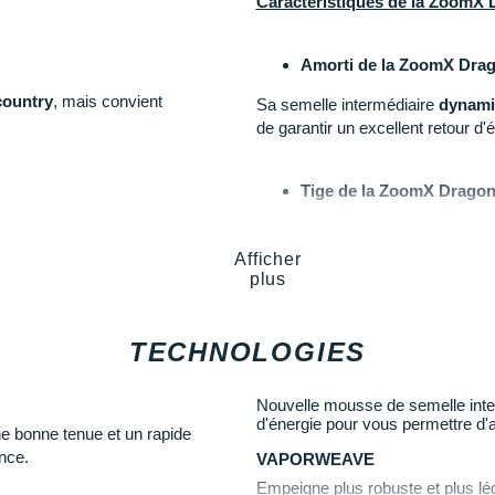
Caractéristiques de la ZoomX 
Amorti de la ZoomX Drag
country
,
mais convient
Sa semelle intermédiaire
dynami
de garantir un excellent retour d'
Tige de la ZoomX Dragon
les
sentiers
.
Fine
et
robuste
à la fois, sa tig
maintenant votre pied au sec.
Afficher
plus
la chaussure de courses longues
Semelle extérieure de l
TECHNOLOGIES
our les compétitions sur piste,
La base élargie de la semelle ex
isation ponctuelle sur les tours de
de surfaces. Une bande sous la vo
portions techniques.
Nouvelle mousse de semelle interm
d'énergie pour vous permettre d'a
plus de confort sur les terrains
e bonne tenue et un rapide
nce.
VAPORWEAVE
12 pointes amovibles : trac
e de vie au produit.
Empeigne plus robuste et plus lég
Pointes et clé incluses