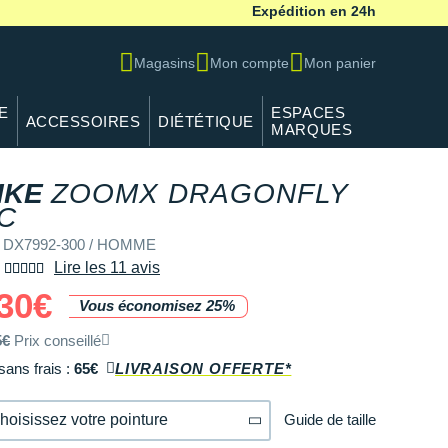
Expédition en 24h
Magasins
Mon compte
Mon panier
E
ESPACES
ACCESSOIRES
DIÉTÉTIQUE
MARQUES
IKE
ZOOMX DRAGONFLY
C
f DX7992-300 / HOMME
Lire les 11 avis
30€
Vous économisez 25%
5€
Prix conseillé
sans frais :
65€
LIVRAISON OFFERTE*
Guide de taille
hoisissez votre pointure