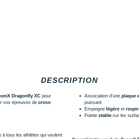
DESCRIPTION
ZoomX Dragonfly XC
pour
Association d'une
plaque 
ur vos épreuves de
cross-
puissant
Empeigne
légère
et
respi
Pointe
stable
sur les surfa
 tous les athlètes qui veulent