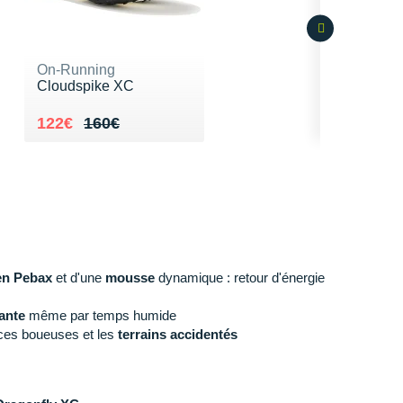
On-Running
Cloudspike XC
Au lieu de 160€
Vendu 122€
122€
160€
en Pebax
et d'une
mousse
dynamique : retour d'énergie
rante
même par temps humide
ces boueuses et les
terrains accidentés