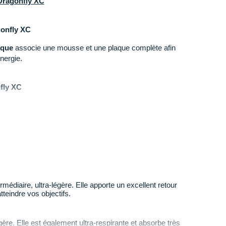
Dragonfly XC
onfly XC
que
associe une mousse et une plaque complète afin
énergie.
fly XC
e vous offre une source de
fraîcheur
durable tout en
a ZoomX Dragonfly XC
térieure promet une bonne
stabilité
sur tous les types
ûte plantaire vient accroître votre
maintien
sur les
édiaire, ultra-légère. Elle apporte un excellent retour
tteindre vos objectifs.
tion et maintien
ère. Elle est également ultra-respirante et absorbe très