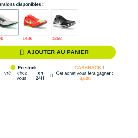
ersions disponibles :
40
Il en reste 1 !
40.5
Il en reste 4 !
41
En stock
0€
148€
125€
42
En stock
AJOUTER AU PANIER
42.5
Il en reste 3 !
CASHBACK
En stock
43
En stock
livré
chez
en
Cet achat vous fera gagner :
vous
24H
6,50€
44
En stock
44.5
En stock
45
Il en reste 3 !
45.5
En stock
46
Il en reste 2 !