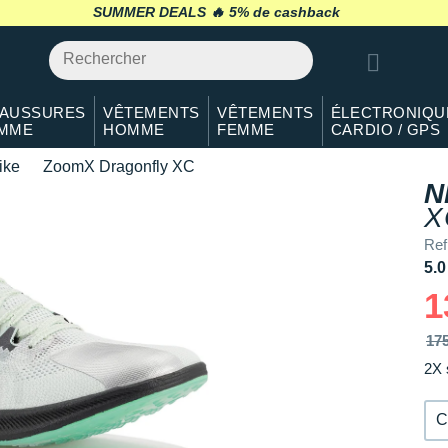
40.5
Il en reste 4 !
SUMMER DEALS 🔥
retour 30 jours
*
41
En stock
42
En stock
AUSSURES
VÊTEMENTS
VÊTEMENTS
ÉLECTRONIQU
MME
HOMME
FEMME
CARDIO / GPS
42.5
Il en reste 3 !
ike
ZoomX Dragonfly XC
43
En stock
N
X
44
En stock
Re
44.5
En stock
5.0
1
45
Il en reste 3 !
17
45.5
En stock
2X 
46
Il en reste 2 !
C
47
Il en reste 2 !