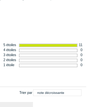
sur vos pieds.
ble
 165 g en taille 42
ssures
Nike Zoom
pour homme, conçue avec un amorti
 de course à pied.
5 étoiles
11
4 étoiles
0
3 étoiles
0
2 étoiles
0
1 étoile
0
Trier par
note décroissante