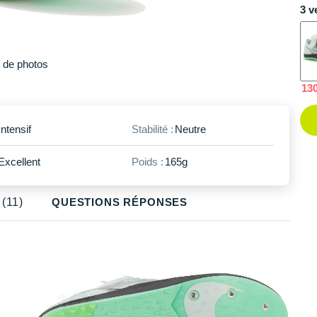
3 v
47.5
En rupture
Plus
de photos
13
Intensif
Stabilité :
Neutre
Excellent
Poids :
165g
(11)
QUESTIONS RÉPONSES