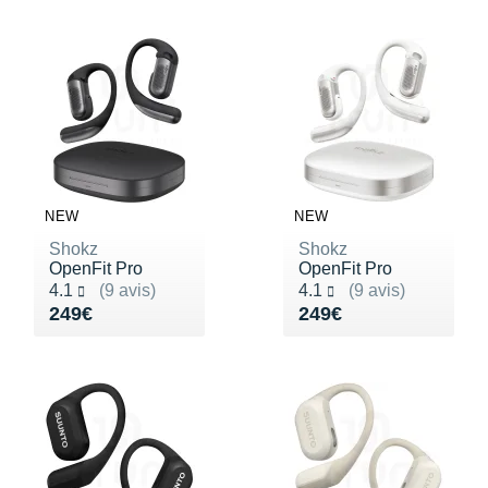
NEW
NEW
Shokz
Shokz
OpenFit Pro
OpenFit Pro
Noté 4.1 sur 5
Noté 4.1 sur 5
4.1
(9 avis)
4.1
(9 avis)
Vendu 249€
Vendu 249€
249€
249€