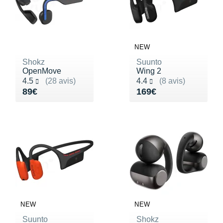
NEW
Shokz
Suunto
OpenMove
Wing 2
Noté 4.5 sur 5
Noté 4.4 sur 5
4.5
(28 avis)
4.4
(8 avis)
Vendu 89€
Vendu 169€
89€
169€
NEW
NEW
Suunto
Shokz