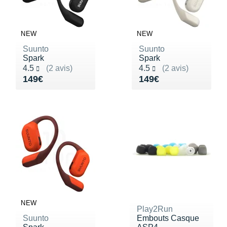
NEW
NEW
Suunto
Suunto
Spark
Spark
Noté 4.5 sur 5
Noté 4.5 sur 5
4.5
(2 avis)
4.5
(2 avis)
Vendu 149€
Vendu 149€
149€
149€
NEW
Play2Run
Suunto
Embouts Casque