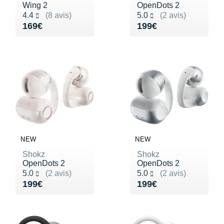
Wing 2
OpenDots 2
Noté 4.4 sur 5
Noté 5.0 sur 5
4.4
(8 avis)
5.0
(2 avis)
Vendu 169€
Vendu 199€
169€
199€
NEW
NEW
Shokz
Shokz
OpenDots 2
OpenDots 2
Noté 5.0 sur 5
Noté 5.0 sur 5
5.0
(2 avis)
5.0
(2 avis)
Vendu 199€
Vendu 199€
199€
199€