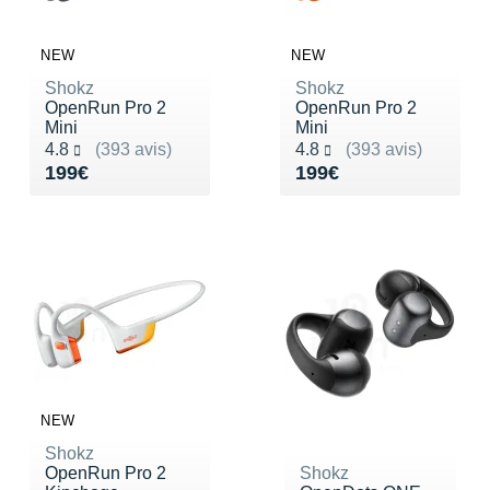
New Balance
PAR MARQUES
Nike
NEW
NEW
DÉSTOCKAGE
Shokz
Shokz
NNormal
OpenRun Pro 2
OpenRun Pro 2
Mini
Mini
+ Voir tous les
accessoires
Odlo
Noté 4.8 sur 5
Noté 4.8 sur 5
4.8
(393 avis)
4.8
(393 avis)
Vendu 199€
Vendu 199€
199€
199€
On-Running
Orca
OVERSTIMS
Patagonia
Petzl
Polar
NEW
Puma
Shokz
OpenRun Pro 2
Shokz