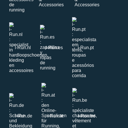
i-Run.nl
i-Run.es
i-Run.pt
i-Run.de
i-Run.at
i-Run.be