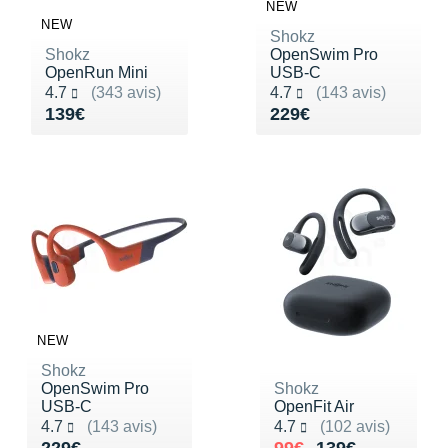
NEW
NEW
Shokz
Shokz
OpenSwim Pro
OpenRun Mini
USB-C
Noté 4.7 sur 5
Noté 4.7 sur 5
4.7
(343 avis)
4.7
(143 avis)
Vendu 139€
Vendu 229€
139€
229€
NEW
Shokz
OpenSwim Pro
Shokz
USB-C
OpenFit Air
Noté 4.7 sur 5
Noté 4.7 sur 5
4.7
(143 avis)
4.7
(102 avis)
Vendu 229€
Au lieu de 139€
Vendu 99€