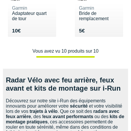
Raidlight
Garmin
Garmin
Reebok
Adaptateur quart
Bride de
de tour
remplacement
Salomon
Vendu 10€
Vendu 5€
10€
5€
Saucony
Saxx
Vous avez vu 10 produits sur 10
Scarpa
Scott
Radar Vélo avec feu arrière, feux
Shokz
avant et kits de montage sur i-Run
Sidas
Découvrez sur notre site i-Run des équipements
innovants pour améliorer votre
sécurité
et votre visibilité
Smoon
lors de vos
trajets à vélo
. Que ce soit des
radars avec
feux arrière
, des f
eux avant performants
ou des
kits de
Speedo
montage pratiques
, ces accessoires permettent de
rouler en toute sérénité, même dans des conditions de