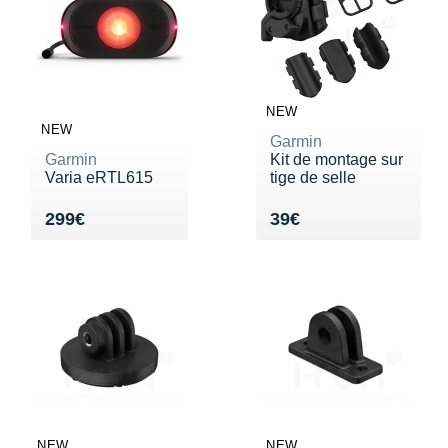
New Balance
PAR MARQUES
Nike
DÉSTOCKAGE
NNormal
NEW
+ Voir tous les
accessoires
Odlo
NEW
Garmin
Garmin
Kit de montage sur
On-Running
Varia eRTL615
tige de selle
Orca
Vendu 299€
Vendu 39€
299€
39€
OVERSTIMS
Patagonia
Petzl
Polar
Puma
NEW
NEW