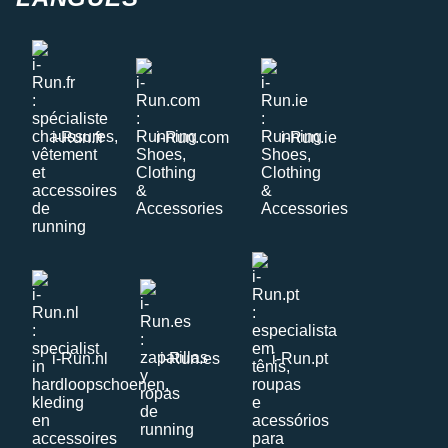
i-Run.fr
i-Run.com
i-Run.ie
i-Run.nl
i-Run.es
i-Run.pt