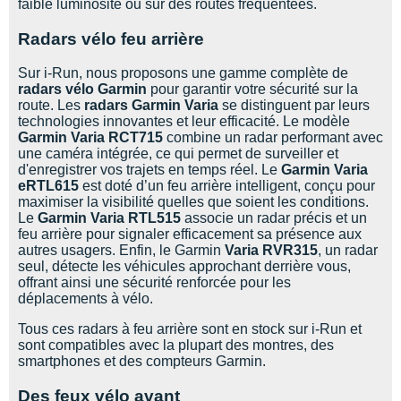
faible luminosité ou sur des routes fréquentées.
Suunto
Radars vélo feu arrière
Ta Energy
Sur i-Run, nous proposons une gamme complète de
The North Face
radars vélo Garmin
pour garantir votre sécurité sur la
route. Les
radars Garmin Varia
se distinguent par leurs
Thuasne
technologies innovantes et leur efficacité. Le modèle
Garmin Varia RCT715
combine un radar performant avec
Under Armour
une caméra intégrée, ce qui permet de surveiller et
d'enregistrer vos trajets en temps réel. Le
Garmin Varia
eRTL615
est doté d’un feu arrière intelligent, conçu pour
Withings
maximiser la visibilité quelles que soient les conditions.
Le
Garmin Varia RTL515
associe un radar précis et un
X-Bionic
feu arrière pour signaler efficacement sa présence aux
autres usagers. Enfin, le Garmin
Varia RVR315
, un radar
X-Socks
seul, détecte les véhicules approchant derrière vous,
offrant ainsi une sécurité renforcée pour les
déplacements à vélo.
+ Voir toutes les marques
Tous ces radars à feu arrière sont en stock sur i-Run et
sont compatibles avec la plupart des montres, des
smartphones et des compteurs Garmin.
Des feux vélo avant