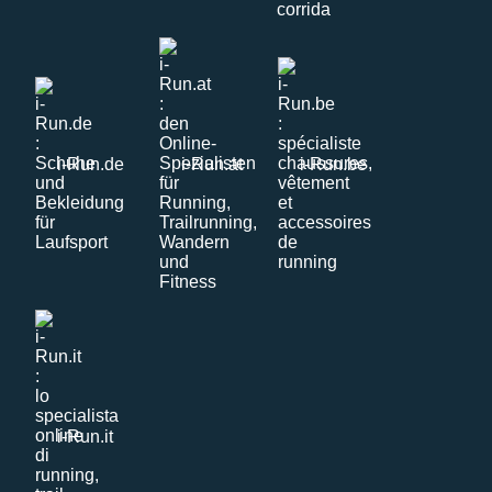
i-Run.de
i-Run.at
i-Run.be
i-Run.it