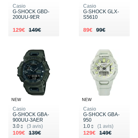
Casio
Casio
G-SHOCK GBD-
G-SHOCK GLX-
200UU-9ER
S5610
Au lieu de 149€
Vendu 129€
Au lieu de 99€
Vendu 89€
129€
149€
89€
99€
NEW
NEW
Casio
Casio
G-SHOCK GBA-
G-SHOCK GBA-
900UU-3AER
950
Noté 3.0 sur 5
Noté 1.0 sur 5
3.0
(3 avis)
1.0
(1 avis)
Au lieu de 139€
Vendu 109€
Au lieu de 149€
Vendu 129€
109€
139€
129€
149€