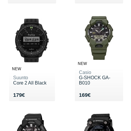
NEW
NEW
Casio
Suunto
G-SHOCK GA-
Core 2 All Black
B010
Vendu 179€
Vendu 169€
179€
169€