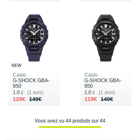
NEW
Casio
Casio
G-SHOCK GBA-
G-SHOCK GBA-
950
950
Noté 1.0 sur 5
Noté 1.0 sur 5
1.0
(1 avis)
1.0
(1 avis)
Au lieu de 149€
Vendu 129€
Au lieu de 149€
Vendu 119€
129€
149€
119€
149€
Vous avez vu 44 produits sur 44