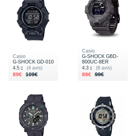
Casio
Casio
G-SHOCK GBD-
G-SHOCK GD-010
800UC-8ER
Noté 4.5 sur 5
Noté 4.3 sur 5
4.5
(4 avis)
4.3
(8 avis)
Au lieu de 109€
Vendu 89€
Au lieu de 99€
Vendu 89€
89€
109€
89€
99€