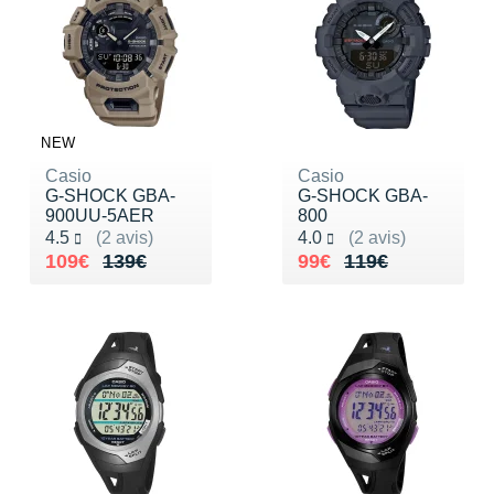
NEW
Casio
Casio
G-SHOCK GBA-
G-SHOCK GBA-
900UU-5AER
800
Noté 4.5 sur 5
Noté 4.0 sur 5
4.5
(2 avis)
4.0
(2 avis)
Au lieu de 139€
Vendu 109€
Au lieu de 119€
Vendu 99€
109€
139€
99€
119€