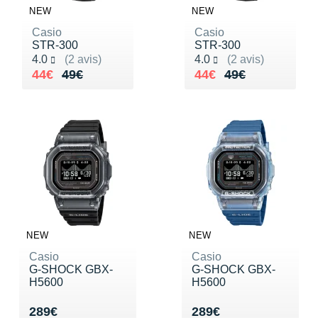
NEW
NEW
Casio
Casio
STR-300
STR-300
Noté 4.0 sur 5
Noté 4.0 sur 5
4.0
(2 avis)
4.0
(2 avis)
Au lieu de 49€
Vendu 44€
Au lieu de 49€
Vendu 44€
44€
49€
44€
49€
NEW
NEW
Casio
Casio
G-SHOCK GBX-
G-SHOCK GBX-
H5600
H5600
Vendu 289€
Vendu 289€
289€
289€