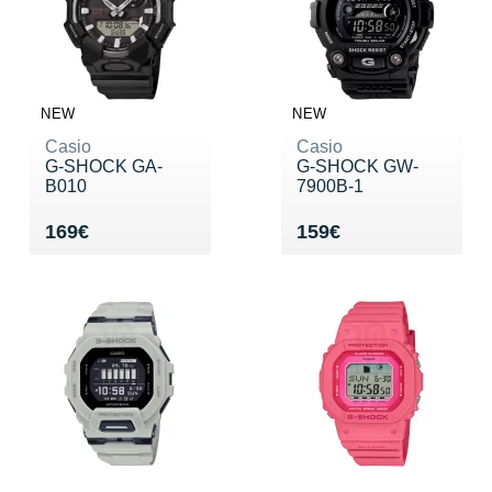
NEW
NEW
Casio
Casio
G-SHOCK GA-
G-SHOCK GW-
B010
7900B-1
Vendu 169€
Vendu 159€
169€
159€