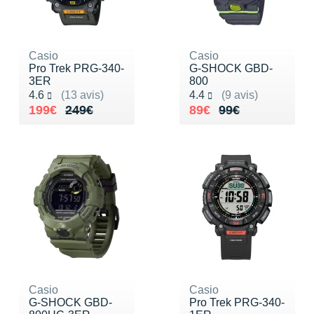
Casio
Casio
Pro Trek PRG-340-
G-SHOCK GBD-
3ER
800
Noté 4.6 sur 5
Noté 4.4 sur 5
4.6
(13 avis)
4.4
(9 avis)
Au lieu de 249€
Vendu 199€
Au lieu de 99€
Vendu 89€
199€
249€
89€
99€
Casio
Casio
G-SHOCK GBD-
Pro Trek PRG-340-