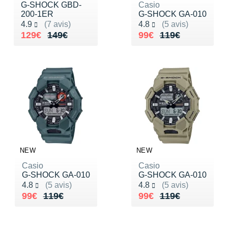
Raidlight
G-SHOCK GBD-
Casio
200-1ER
G-SHOCK GA-010
Reebok
Noté 4.9 sur 5
Noté 4.8 sur 5
4.9
(7 avis)
4.8
(5 avis)
Au lieu de 149€
Vendu 129€
Au lieu de 119€
Vendu 99€
129€
149€
99€
119€
Salomon
Saucony
Saxx
Scarpa
Scott
Shokz
NEW
NEW
Casio
Casio
Sidas
G-SHOCK GA-010
G-SHOCK GA-010
Noté 4.8 sur 5
Noté 4.8 sur 5
4.8
(5 avis)
4.8
(5 avis)
Smoon
Au lieu de 119€
Vendu 99€
Au lieu de 119€
Vendu 99€
99€
119€
99€
119€
Speedo