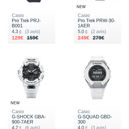
NEW
Casio
Casio
Pro Trek PRJ-
Pro Trek PRW-30-
B001
1AER
Noté 4.3 sur 5
Noté 5.0 sur 5
4.3
(3 avis)
5.0
(2 avis)
Au lieu de 159€
Vendu 129€
Au lieu de 279€
Vendu 249€
129€
159€
249€
279€
NEW
Casio
Casio
G-SHOCK GBA-
G-SQUAD GBD-
900-7AER
300
Noté 4.2 sur 5
Noté 4.0 sur 5
4.2
(6 avis)
4.0
(3 avis)