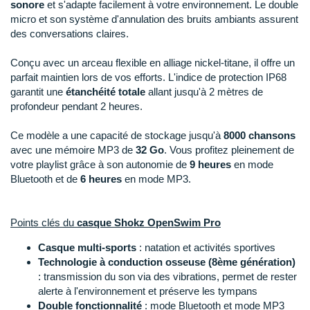
New Balance
sonore
et s'adapte facilement à votre environnement. Le double
PAR MARQUES
micro et son système d'annulation des bruits ambiants assurent
Nike
des conversations claires.
DÉSTOCKAGE
NNormal
Conçu avec un arceau flexible en alliage nickel-titane, il offre un
parfait maintien lors de vos efforts. L'indice de protection IP68
+ Voir tous les
accessoires
Odlo
garantit une
étanchéité totale
allant jusqu'à 2 mètres de
profondeur pendant 2 heures.
On-Running
Ce modèle a une capacité de stockage jusqu'à
8000 chansons
Orca
avec une mémoire MP3 de
32 Go
. Vous profitez pleinement de
votre playlist grâce à son autonomie de
9 heures
en mode
OVERSTIMS
Bluetooth et de
6 heures
en mode MP3.
Patagonia
Points clés du
casque Shokz OpenSwim Pro
Petzl
Casque multi-sports
: natation et activités sportives
Polar
Technologie à conduction osseuse (8ème génération)
: transmission du son via des vibrations, permet de rester
Puma
alerte à l'environnement et préserve les tympans
Double fonctionnalité
: mode Bluetooth et mode MP3