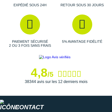
Sensibilité du microphone : -38 dB±1dB
EXPÉDIÉ SOUS 24H
RETOUR SOUS 30 JOURS
Version Bluetooth : V5.4
Profils compatibles : A2DP, AVRCP, HFP
Matériaux : silicone, plastique, alliage de nickel-titane
Tension de charge : 5V±5%
Bande de fréquence : 2402MHz-2480MHz
Gamme sans fil : 33ft (10m)
Batterie : Li-Polymer
PAIEMENT SÉCURISÉ
5% AVANTAGE FIDÉLITÉ
Lecture continue : 9 heures (mode bluetooth) et 6 heures
2 OU 3 FOIS SANS FRAIS
(mode MP3)
Temps de veille : s'éteint automatiquement après 2 heures
en mode MP3 ou 6 heures en mode Bluetooth en attente
Temps de charge : 120 minutes
4,8
Poids : 27.3 g
/5
Garantie : 2 ans
38344 avis sur les 12 derniers mois
Résistance à la transpiration : IP68
Capacité de la batterie : 160mAh (Min)
Types de fichiers compatibles : MP3, WMA, FLAC, WAV,
AAC, M4A, APE
CONTACT
Les autres produits
Shokz