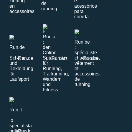
i-Run.de
i-Run.at
i-Run.be
i-Run.it