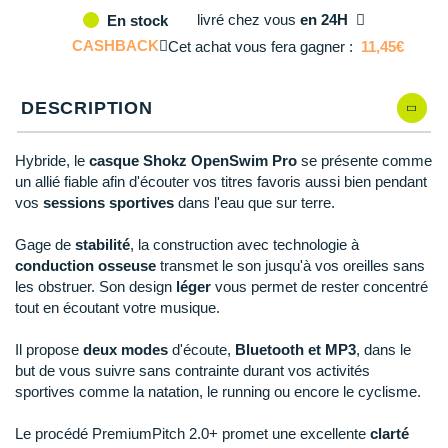
Reebok
Reebok
Orca
Shock Absorber
Silva
Oxsitis
livré
chez vous
en 24H
En stock
Collection CLUB
DÉSTOCKAGE
PAR MARQUES
Hoka One One
Scott
Scott
Patagonia
Thuasne
Therabody
Patagonia
CASHBACK
Cet achat vous fera gagner :
11,45€
DÉSTOCKAGE
Divers
Huawei
The North Face
The North Face
Saxx
Under Armour
Withings
Raidlight
DÉSTOCKAGE
+ Voir tous les produits
électroniques
Équipe de France
DESCRIPTION
+ Voir tous les
vêtements homme
Icebreaker
Under Armour
Under Armour
Scott
X-Moove
Zamst
+ Voir toutes les marques
Trouvez votre montre sport GPS
Jumelles
+ Voir tous les
vêtements femme
Hybride, le
casque Shokz OpenSwim Pro
se présente comme
Inov-8
+ Voir toutes les marques
+ Voir toutes les marques
+ Voir toutes les marques
+ Voir toutes les marques
+ Voir toutes les marques
un allié fiable afin d'écouter vos titres favoris aussi bien pendant
Lacets / guêtres / semelles / pointes
vos
sessions sportives
dans l'eau que sur terre.
La Sportiva
athlétisme
Maurten
Gage de
stabilité
, la construction avec technologie à
Orientation
conduction osseuse
transmet le son jusqu'à vos oreilles sans
Merrell
les obstruer. Son design
léger
vous permet de rester concentré
Sac de couchage
tout en écoutant votre musique.
Millet
Sécurité
Il propose
deux modes
d'écoute,
Bluetooth et MP3
, dans le
Mizuno
but de vous suivre sans contrainte durant vos activités
Tours de cou
sportives comme la natation, le running ou encore le cyclisme.
Naak
Triathlon-Natation
Le procédé PremiumPitch 2.0+ promet une excellente
clarté