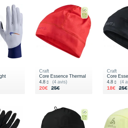
Craft
Craft
ght
Core Essence Thermal
Core Esse
Noté 4.8 sur 5
Noté 4.8 s
4.8
(4 avis)
4.8
(4 a
30€
Au lieu de 25€
Vendu 20€
Au lieu 
Vendu 1
20€
25€
18€
25€