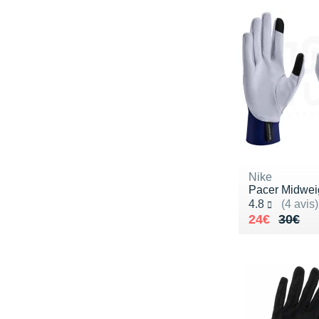
Nike
Pacer Midwei
Noté 4.8 sur 5
4.8
(4 avis)
Au lieu de 
Vendu 24€
24€
30€