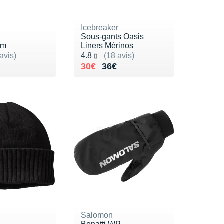
Icebreaker
Sous-gants Oasis
rm
Liners Mérinos
ur 5
Noté 4.8 sur 5
avis)
4.8
(18 avis)
0€
Au lieu de 36€
Vendu 30€
30€
36€
Salomon