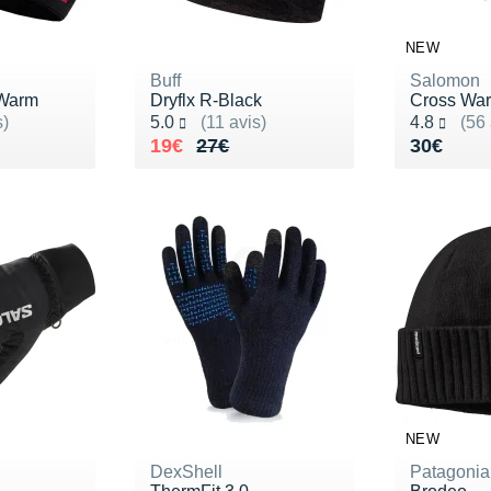
NEW
Buff
Salomon
 Warm
Dryflx R-Black
Cross Wa
Noté 5.0 sur 5
Noté 4.8 s
s)
5.0
(11 avis)
4.8
(56 
30€
Au lieu de 27€
Vendu 19€
Vendu 3
19€
27€
30€
NEW
DexShell
Patagonia