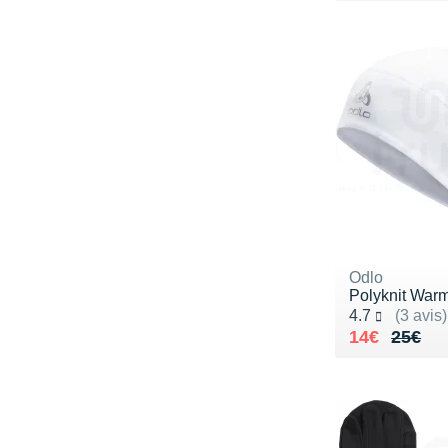
Odlo
Polyknit War
Noté 4.7 sur 5
4.7
(3 avis)
Au lieu de 
Vendu 14€
14€
25€