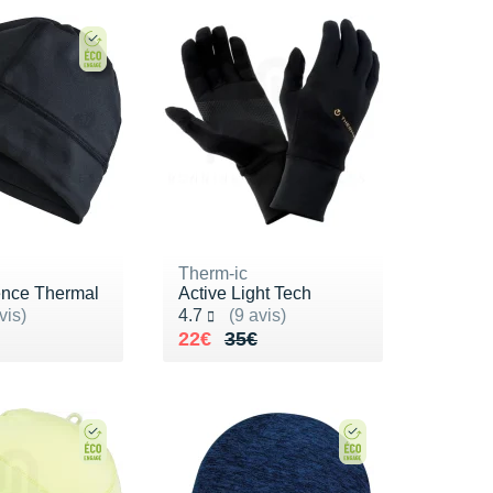
Therm-ic
nce Thermal
Active Light Tech
ur 5
Noté 4.7 sur 5
vis)
4.7
(9 avis)
de 25€
8€
Au lieu de 35€
Vendu 22€
22€
35€