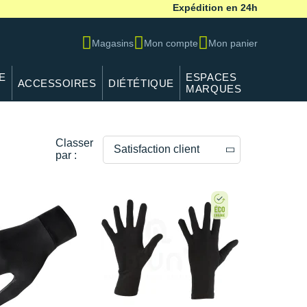
Expédition en 24h
Magasins
Mon compte
Mon panier
E
ESPACES
ACCESSOIRES
DIÉTÉTIQUE
MARQUES
Classer
Satisfaction client
par :
Prix décroissants
Prix croissants
Satisfaction client