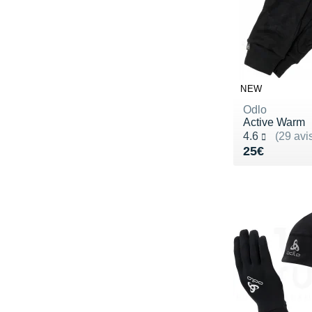
NEW
Odlo
Active Warm
Noté 4.6 sur 5
4.6
(29 avi
Vendu 25€
25€