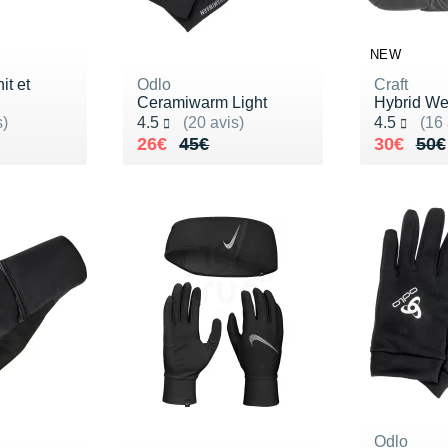
NEW
it et
Odlo
Craft
Ceramiwarm Light
Hybrid We
Noté 4.5 sur 5
Noté 4.5 s
s)
4.5
(20 avis)
4.5
(16 
55€
Au lieu de 45€
Vendu 26€
Au lieu 
Vendu 3
26€
45€
30€
50€
Odlo