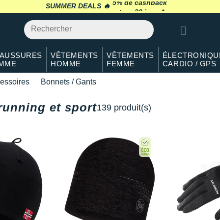
SUMMER DEALS 🔥
retour 30 jours
*
AUSSURES
VÊTEMENTS
VÊTEMENTS
ÉLECTRONIQU
MME
HOMME
FEMME
CARDIO / GPS
essoires
Bonnets / Gants
running et sport
139 produit(s)