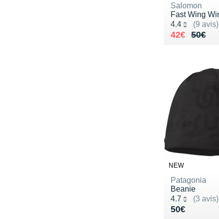
Salomon
Fast Wing Wi
Noté 4.4 sur 5
4.4
(9 avis)
Au lieu de 
Vendu 42€
42€
50€
NEW
Patagonia
Beanie
Noté 4.7 sur 5
4.7
(3 avis)
Vendu 50€
50€