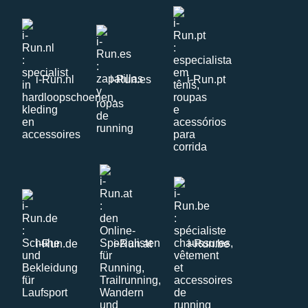
i-Run.nl
i-Run.es
i-Run.pt
i-Run.de
i-Run.at
i-Run.be