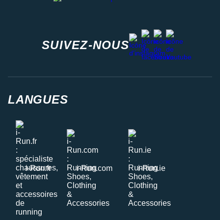
facebook
strava
youtube
instagram
SUIVEZ-NOUS
LANGUES
i-Run.fr
i-Run.com
i-Run.ie