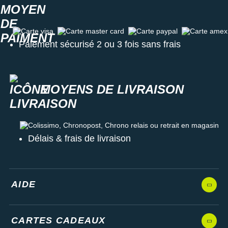
Suunto
Ta Energy
Carte visa
Carte master card
Carte paypal
Carte amex
Paiement sécurisé 2 ou 3 fois sans frais
The North Face
Thuasne
MOYENS DE LIVRAISON
Under Armour
Withings
Colissimo, Chronopost, Chrono relais ou retrait en magasin
X-Bionic
Délais & frais de livraison
X-Socks
+ Voir toutes les marques
AIDE
CARTES CADEAUX