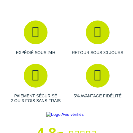
New Balance
PAR MARQUES
Nike
DÉSTOCKAGE
NNormal
+ Voir tous les
accessoires
Odlo
On-Running
EXPÉDIÉ SOUS 24H
RETOUR SOUS 30 JOURS
Orca
OVERSTIMS
Patagonia
PAIEMENT SÉCURISÉ
5% AVANTAGE FIDÉLITÉ
Petzl
2 OU 3 FOIS SANS FRAIS
Polar
Puma
4,8