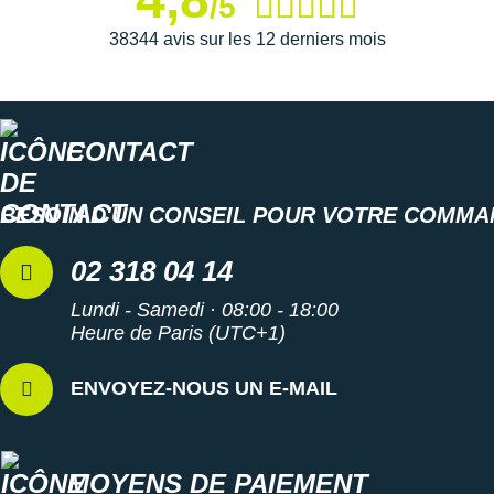
/5
Raidlight
38344 avis sur les 12 derniers mois
Reebok
Salomon
Saucony
CONTACT
Saxx
BESOIN D'UN CONSEIL POUR VOTRE COMMA
Scarpa
02 318 04 14
Scott
Lundi - Samedi · 08:00 - 18:00
Shokz
Heure de Paris (UTC+1)
Sidas
ENVOYEZ-NOUS UN E-MAIL
Smoon
Speedo
MOYENS DE PAIEMENT