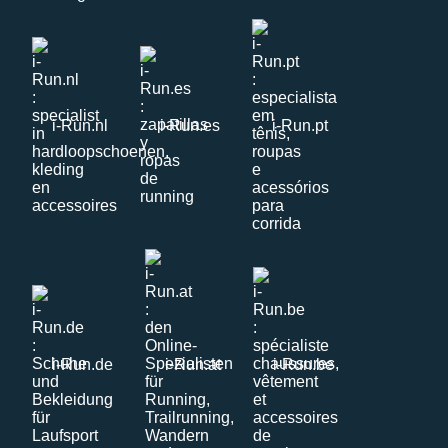
i-Run.nl
i-Run.es
i-Run.pt
i-Run.de
i-Run.at
i-Run.be