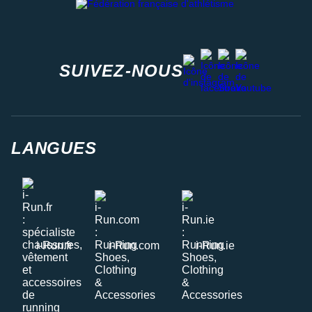
facebook
strava
youtube
instagram
SUIVEZ-NOUS
LANGUES
i-Run.fr
i-Run.com
i-Run.ie