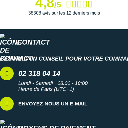
4,8
Suunto
/5
38308 avis sur les 12 derniers mois
Ta Energy
The North Face
Thuasne
CONTACT
Under Armour
BESOIN D'UN CONSEIL POUR VOTRE COMMA
Withings
02 318 04 14
X-Bionic
Lundi - Samedi · 08:00 - 18:00
X-Socks
Heure de Paris (UTC+1)
+ Voir toutes les marques
ENVOYEZ-NOUS UN E-MAIL