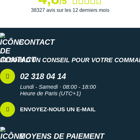
/5
Suunto
38327 avis sur les 12 derniers mois
Ta Energy
The North Face
CONTACT
Thuasne
Under Armour
BESOIN D'UN CONSEIL POUR VOTRE COMMA
Withings
02 318 04 14
X-Bionic
Lundi - Samedi · 08:00 - 18:00
X-Socks
Heure de Paris (UTC+1)
+ Voir toutes les marques
ENVOYEZ-NOUS UN E-MAIL
MOYENS DE PAIEMENT