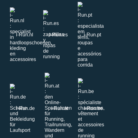
i-Run.nl
i-Run.es
i-Run.pt
i-Run.de
i-Run.at
i-Run.be