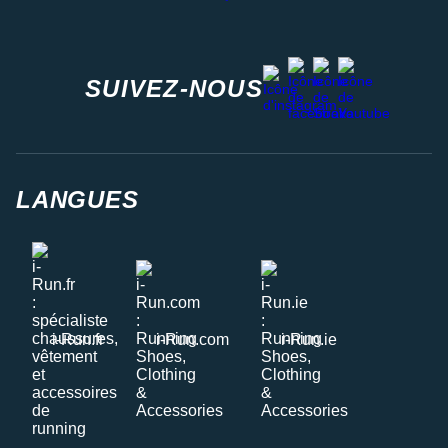
facebook
strava
youtube
instagram
SUIVEZ-NOUS
LANGUES
i-Run.fr
i-Run.com
i-Run.ie