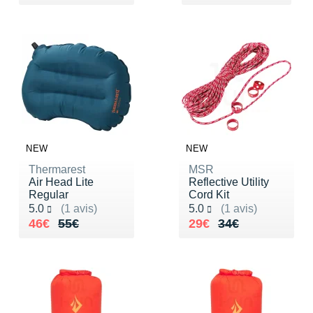
NEW
NEW
Thermarest
MSR
Air Head Lite
Reflective Utility
Regular
Cord Kit
Noté 5.0 sur 5
Noté 5.0 sur 5
5.0
(1 avis)
5.0
(1 avis)
Au lieu de 55€
Vendu 46€
Au lieu de 34€
Vendu 29€
46€
55€
29€
34€