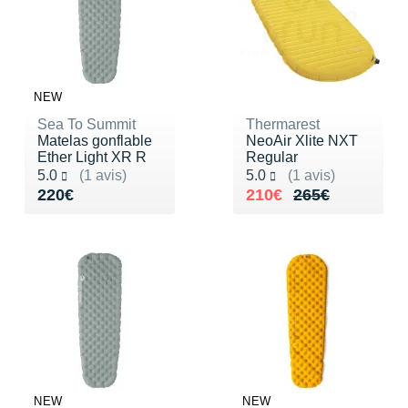
NEW
Sea To Summit
Thermarest
Matelas gonflable
NeoAir Xlite NXT
Ether Light XR R
Regular
Noté 5.0 sur 5
Noté 5.0 sur 5
5.0
(1 avis)
5.0
(1 avis)
Vendu 220€
Au lieu de 265€
Vendu 210€
220€
210€
265€
NEW
NEW