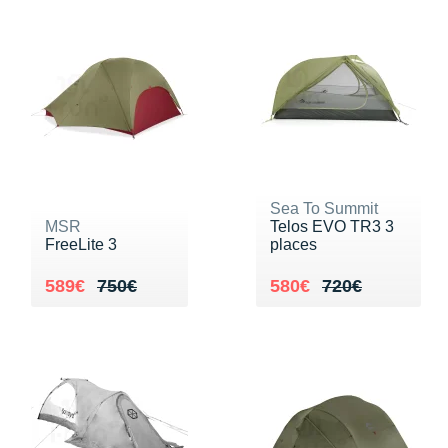
Sea To Summit
MSR
Telos EVO TR3 3
FreeLite 3
places
Au lieu de 750€
Vendu 589€
Au lieu de 720€
Vendu 580€
589€
750€
580€
720€