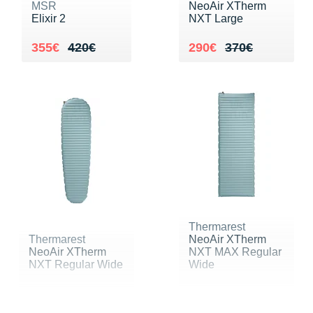
MSR
NeoAir XTherm
Elixir 2
NXT Large
Au lieu de 420€
Vendu 355€
Au lieu de 370€
Vendu 290€
355€
420€
290€
370€
Thermarest
Thermarest
NeoAir XTherm
NeoAir XTherm
NXT MAX Regular
NXT Regular Wide
Wide
Au lieu de 335€
Vendu 268€
Au lieu de 335€
Vendu 268€
268€
335€
268€
335€