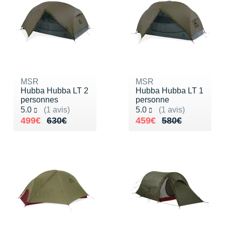
MSR
MSR
Hubba Hubba LT 2
Hubba Hubba LT 1
personnes
personne
Noté 5.0 sur 5
Noté 5.0 sur 5
5.0
(1 avis)
5.0
(1 avis)
Au lieu de 630€
Vendu 499€
Au lieu de 580€
Vendu 459€
499€
630€
459€
580€