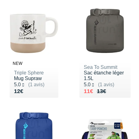
NEW
Sea To Summit
Triple Sphere
Sac étanche léger
Mug Supraw
1.5L
Noté 5.0 sur 5
Noté 5.0 sur 5
5.0
(1 avis)
5.0
(1 avis)
Vendu 12€
Au lieu de 13€
Vendu 11€
12€
11€
13€