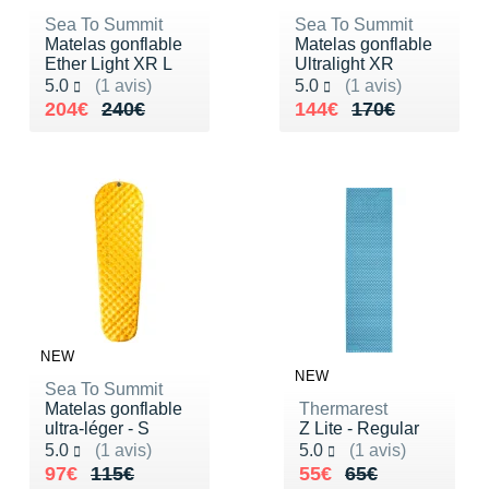
Sea To Summit
Sea To Summit
Matelas gonflable
Matelas gonflable
Ether Light XR L
Ultralight XR
Noté 5.0 sur 5
Noté 5.0 sur 5
5.0
(1 avis)
5.0
(1 avis)
Au lieu de 240€
Vendu 204€
Au lieu de 170€
Vendu 144€
204€
240€
144€
170€
NEW
NEW
Sea To Summit
Matelas gonflable
Thermarest
ultra-léger - S
Z Lite - Regular
Noté 5.0 sur 5
Noté 5.0 sur 5
5.0
(1 avis)
5.0
(1 avis)
Au lieu de 115€
Vendu 97€
Au lieu de 65€
Vendu 55€
97€
115€
55€
65€