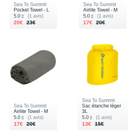
Sea To Summit
Sea To Summit
Pocket Towel - L
Airlite Towel - M
Noté 5.0 sur 5
Noté 5.0 sur 5
5.0
(1 avis)
5.0
(1 avis)
Au lieu de 23€
Vendu 20€
Au lieu de 20€
Vendu 17€
20€
23€
17€
20€
Sea To Summit
Sea To Summit
Sac étanche léger
Airlite Towel - M
3L
Noté 5.0 sur 5
Noté 5.0 sur 5
5.0
(1 avis)
5.0
(1 avis)
Au lieu de 20€
Vendu 17€
Au lieu de 15€
Vendu 13€
17€
20€
13€
15€