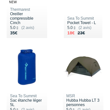
Raidlight
NEW
Thermarest
Reebok
Oreiller
compressible
Sea To Summit
Salomon
Cinch
Pocket Towel - L
Noté 5.0 sur 5
Noté 5.0 sur 5
5.0
(2 avis)
5.0
(2 avis)
Saucony
Vendu 35€
Au lieu de 23€
Vendu 18€
35€
18€
23€
Saxx
Scarpa
Scott
Shokz
Sidas
Smoon
Sea To Summit
MSR
Sac étanche léger
Hubba Hubba LT 3
Speedo
5L
personnes
Noté 5.0 sur 5
Noté 5.0 sur 5
5.0
(2 avis)
5.0
(1 avis)