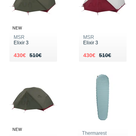
NEW
MSR
MSR
Elixir 3
Elixir 3
Au lieu de 510€
Vendu 430€
Au lieu de 510€
Vendu 430€
430€
510€
430€
510€
NEW
Thermarest