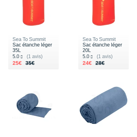
Sea To Summit
Sea To Summit
Sac étanche léger
Sac étanche léger
35L
20L
Noté 5.0 sur 5
Noté 5.0 sur 5
5.0
(1 avis)
5.0
(1 avis)
Au lieu de 35€
Vendu 25€
Au lieu de 28€
Vendu 24€
25€
35€
24€
28€