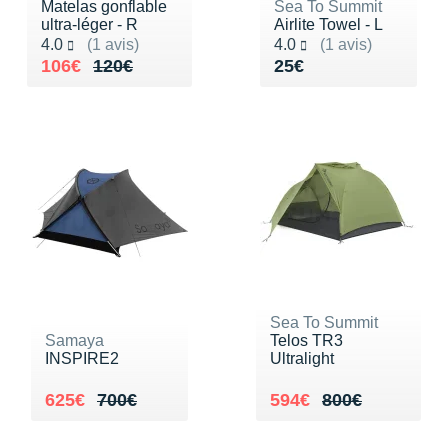
Matelas gonflable
Sea To Summit
ultra-léger - R
Airlite Towel - L
Noté 4.0 sur 5
Noté 4.0 sur 5
4.0
(1 avis)
4.0
(1 avis)
Au lieu de 120€
Vendu 106€
Vendu 25€
106€
120€
25€
Sea To Summit
Samaya
Telos TR3
INSPIRE2
Ultralight
Au lieu de 700€
Vendu 625€
Au lieu de 800€
Vendu 594€
625€
700€
594€
800€