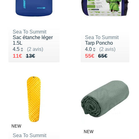
Sea To Summit
Sac étanche léger
Sea To Summit
1.5L
Tarp Poncho
Noté 4.5 sur 5
Noté 4.0 sur 5
4.5
(2 avis)
4.0
(2 avis)
Au lieu de 13€
Vendu 11€
Au lieu de 65€
Vendu 55€
11€
13€
55€
65€
NEW
NEW
Sea To Summit