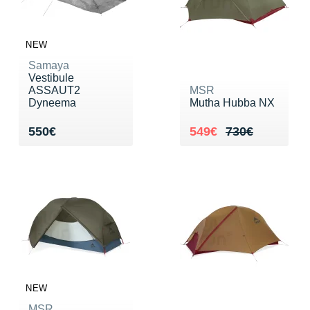
NEW
Samaya
Vestibule
ASSAUT2
MSR
Dyneema
Mutha Hubba NX
Vendu 550€
Au lieu de 730€
Vendu 549€
550€
549€
730€
NEW
MSR