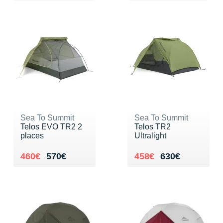
Sea To Summit
Sea To Summit
Telos EVO TR2 2
Telos TR2
places
Ultralight
Au lieu de 570€
Vendu 460€
Au lieu de 630€
Vendu 458€
460€
570€
458€
630€