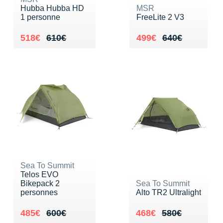
Hubba Hubba HD
MSR
1 personne
FreeLite 2 V3
Au lieu de 610€
Vendu 518€
Au lieu de 640€
Vendu 499€
518€
610€
499€
640€
Sea To Summit
Telos EVO
Bikepack 2
Sea To Summit
personnes
Alto TR2 Ultralight
Au lieu de 600€
Vendu 485€
Au lieu de 580€
Vendu 468€
485€
600€
468€
580€