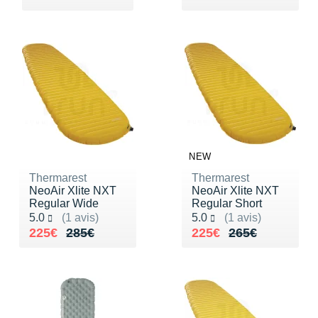
NEW
Thermarest
Thermarest
NeoAir Xlite NXT
NeoAir Xlite NXT
Regular Wide
Regular Short
Noté 5.0 sur 5
Noté 5.0 sur 5
5.0
(1 avis)
5.0
(1 avis)
Au lieu de 285€
Vendu 225€
Au lieu de 265€
Vendu 225€
225€
285€
225€
265€