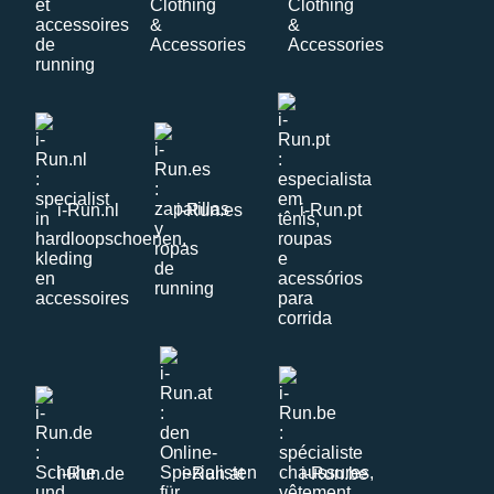
i-Run.nl
i-Run.es
i-Run.pt
i-Run.de
i-Run.at
i-Run.be