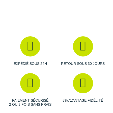
Raidlight
Reebok
Salomon
Saucony
Saxx
Scarpa
Scott
EXPÉDIÉ SOUS 24H
RETOUR SOUS 30 JOURS
Shokz
Sidas
Smoon
PAIEMENT SÉCURISÉ
5% AVANTAGE FIDÉLITÉ
Speedo
2 OU 3 FOIS SANS FRAIS