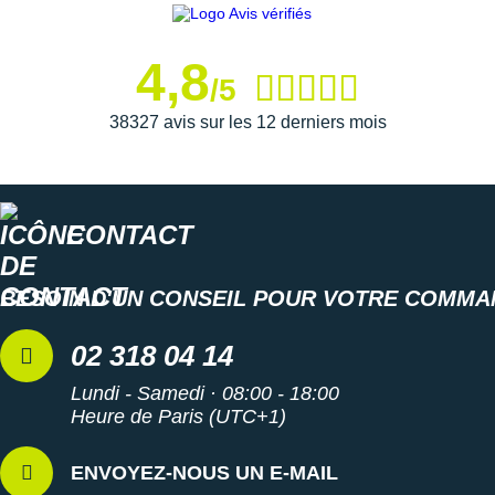
Suunto
Ta Energy
4,8
/5
The North Face
38327 avis sur les 12 derniers mois
Thuasne
Under Armour
CONTACT
Withings
X-Bionic
BESOIN D'UN CONSEIL POUR VOTRE COMMA
X-Socks
02 318 04 14
+ Voir toutes les marques
Lundi - Samedi · 08:00 - 18:00
Heure de Paris (UTC+1)
ENVOYEZ-NOUS UN E-MAIL