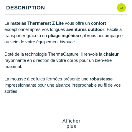
Reebok
Reebok
Orca
Shock Absorber
Silva
Oxsitis
Collection CLUB
DESCRIPTION
Qté: 5
DÉSTOCKAGE
PAR MARQUES
Hoka One One
Scott
Scott
Patagonia
Thuasne
Therabody
Patagonia
DÉSTOCKAGE
Divers
Qté: 6
Le
matelas Thermarest Z Lite
vous offre un
confort
Huawei
The North Face
The North Face
Saxx
Under Armour
Withings
Raidlight
DÉSTOCKAGE
+ Voir tous les produits
électroniques
exceptionnel après vos longues
aventures outdoor
. Facile à
Équipe de France
Qté: 7
+ Voir tous les
vêtements homme
transporter grâce à un
pliage ingénieux
, il vous accompagne
Icebreaker
Under Armour
Under Armour
Scott
X-Moove
Zamst
+ Voir toutes les marques
Trouvez votre montre sport GPS
au sein de votre équipement bivouac.
Jumelles
+ Voir tous les
vêtements femme
Qté: 8
Inov-8
+ Voir toutes les marques
+ Voir toutes les marques
+ Voir toutes les marques
+ Voir toutes les marques
+ Voir toutes les marques
Doté de la technologie ThermaCapture, il renvoie la
chaleur
Lacets / guêtres / semelles / pointes
Qté: 9
La Sportiva
rayonnante en direction de votre corps pour un bien-être
athlétisme
maximal.
Qté: 10
Maurten
Orientation
La mousse à cellules fermées présente une
robustesse
Merrell
impressionnante pour une aisance irréprochable au fil de vos
Sac de couchage
sorties.
Millet
Sécurité
Mizuno
Points clés du
matelas Thermarest Z Lite Regular
Tours de cou
Naak
ThermaCapture
: renvoi de la chaleur rayonnante vers
Afficher
Triathlon-Natation
plus
vous