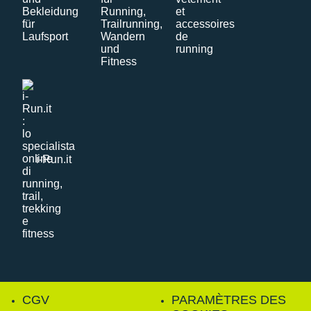
i-Run.it
CGV
PARAMÈTRES DES