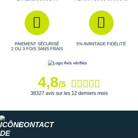
Suunto
Ta Energy
The North Face
Thuasne
PAIEMENT SÉCURISÉ
5% AVANTAGE FIDÉLITÉ
2 OU 3 FOIS SANS FRAIS
Under Armour
Withings
4,8
X-Bionic
/5
X-Socks
38327 avis sur les 12 derniers mois
+ Voir toutes les marques
CONTACT