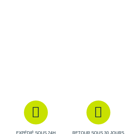
Raidlight
Pillow Lock
: maintient votre coussin Aeros Sea To
Summit
Reebok
Unisexe
Épaisseur
: 5 cm
Salomon
Dimensions Regular
: 183 cm x 64 cm
Dimension roulé
: 7.5 cm x 17 cm
Saucony
Poids
: 395 g
R-value
: 1.1
Saxx
Coloris
: jaune
Scarpa
Les autres produits
Sea To Summit
Scott
Shokz
Sidas
Smoon
Speedo
EXPÉDIÉ SOUS 24H
RETOUR SOUS 30 JOURS