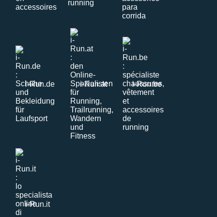
i-Run.de
i-Run.at
i-Run.be
i-Run.it