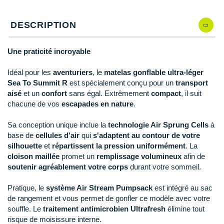
Reebok
Reebok
Orca
Shock Absorber
Silva
Oxsitis
Qté: 4
Collection CLUB
DÉSTOCKAGE
PAR MARQUES
Hoka One One
Scott
Scott
Patagonia
Thuasne
Therabody
Patagonia
DESCRIPTION
Qté: 5
DÉSTOCKAGE
Divers
Huawei
The North Face
The North Face
Saxx
Under Armour
Withings
Raidlight
Qté: 6
DÉSTOCKAGE
+ Voir tous les produits
électroniques
Une praticité incroyable
Équipe de France
+ Voir tous les
vêtements homme
Icebreaker
Under Armour
Under Armour
Scott
X-Moove
Zamst
+ Voir toutes les marques
Qté: 7
Trouvez votre montre sport GPS
Idéal pour les
aventuriers
, le
matelas gonflable ultra-léger
Jumelles
+ Voir tous les
vêtements femme
Inov-8
Sea To Summit R
est spécialement conçu pour un
transport
+ Voir toutes les marques
+ Voir toutes les marques
+ Voir toutes les marques
+ Voir toutes les marques
+ Voir toutes les marques
Qté: 8
Lacets / guêtres / semelles / pointes
aisé
et un
confort
sans égal. Extrêmement
compact
, il suit
La Sportiva
chacune de vos
escapades en nature
.
athlétisme
Qté: 9
Maurten
Sa conception unique inclue la
technologie Air Sprung Cells
à
Orientation
Qté: 10
base de
cellules d'air
qui
s'adaptent au contour de votre
Merrell
silhouette
et
répartissent la pression uniformément
. La
Sac de couchage
cloison maillée
promet un
remplissage volumineux
afin de
Millet
Sécurité
soutenir agréablement votre corps
durant votre sommeil.
Mizuno
Tours de cou
Pratique, le
système Air Stream Pumpsack
est intégré au sac
de rangement et vous permet de gonfler ce modèle avec votre
Naak
Triathlon-Natation
souffle. Le
traitement antimicrobien Ultrafresh
élimine tout
risque de moisissure interne.