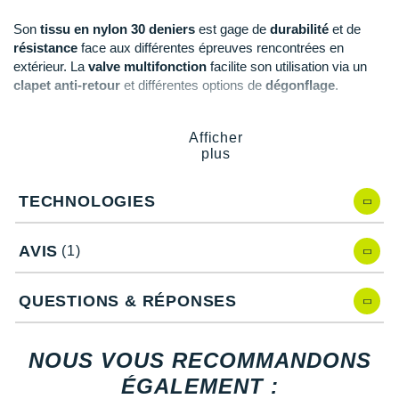
New Balance
PAR MARQUES
Son
tissu en nylon 30 deniers
est gage de
durabilité
et de
Nike
résistance
face aux différentes épreuves rencontrées en
DÉSTOCKAGE
extérieur. La
valve multifonction
facilite son utilisation via un
NNormal
clapet anti-retour
et différentes options de
dégonflage
.
+ Voir tous les
accessoires
Odlo
Afficher
Points clés du
matelas Sea To Summit UltraLight Air R
On-Running
plus
Nylon 30/40 deniers avec TPU laminé
: durabilité,
Orca
résistance et confort
TECHNOLOGIES
Technologie Air Sprung Cells à base de cellules d'air
:
OVERSTIMS
confort, répartition du poids et soutien
Ultra-léger et compact
: praticité
AVIS
(1)
Patagonia
Système de gonflage Air Stream Pumpsack
: gonflage
à la bouche
Petzl
QUESTIONS & RÉPONSES
Valve multifonctionnelle
: gonflage et dégonflage rapide
et facile
Polar
Clapet anti-retour
: évite l'air de rentrer au moment du
NOUS VOUS RECOMMANDONS
dégonflage
Puma
Traitement antimicrobien Ultrafresh
: évite le
ÉGALEMENT :
moisissure