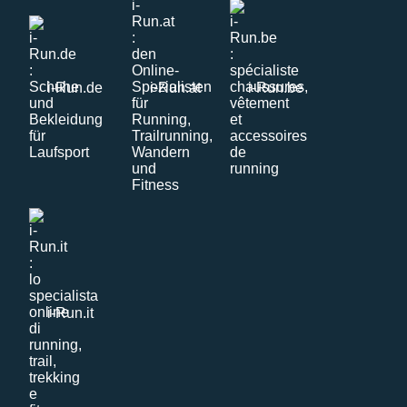
i-Run.de
i-Run.at
i-Run.be
i-Run.it