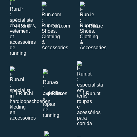
i-Run.fr
i-Run.com
i-Run.ie
i-Run.nl
i-Run.es
i-Run.pt