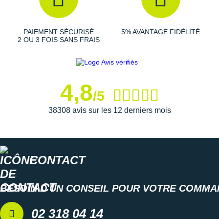
Suunto
Ta Energy
PAIEMENT SÉCURISÉ
5% AVANTAGE FIDÉLITÉ
2 OU 3 FOIS SANS FRAIS
The North Face
Thuasne
Under Armour
4,8
/5
Withings
38308 avis sur les 12 derniers mois
X-Bionic
X-Socks
CONTACT
+ Voir toutes les marques
BESOIN D'UN CONSEIL POUR VOTRE COMMA
02 318 04 14