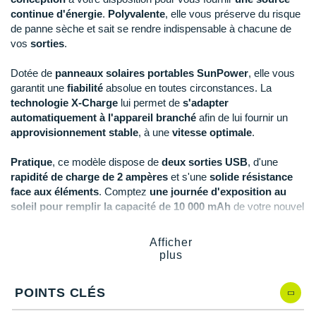
New Balance
PAR MARQUES
continue d'énergie
.
Polyvalente
, elle vous préserve du risque
de panne sèche et sait se rendre indispensable à chacune de
Nike
vos
sorties
.
DÉSTOCKAGE
NNormal
Dotée de
panneaux solaires portables SunPower
, elle vous
+ Voir tous les
accessoires
Odlo
garantit une
fiabilité
absolue en toutes circonstances. La
technologie X-Charge
lui permet de
s'adapter
On-Running
automatiquement à l'appareil branché
afin de lui fournir un
approvisionnement stable
, à une
vitesse optimale
.
Orca
Pratique
, ce modèle dispose de
deux sorties USB
, d'une
OVERSTIMS
rapidité de charge de 2 ampères
et s'une
solide résistance
face aux éléments
. Comptez
une journée d'exposition au
Patagonia
soleil pour remplir la capacité de 10 000 mAh
de votre nouvel
accessoire.
Petzl
Afficher
plus
Polar
Points clés de la
batterie X-Moove Solargo Trek
Puma
Panneaux solaires portables SunPower
: charge à
POINTS CLÉS
l'énergie solaire