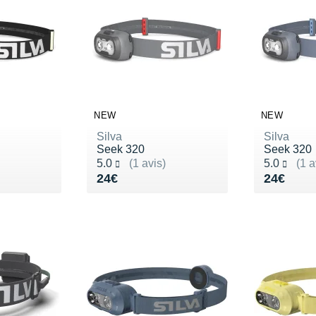
NEW
NEW
Silva
Silva
Seek 320
Seek 320
Noté 5.0 sur 5
Noté 5.0 s
5.0
(1 avis)
5.0
(1 a
Vendu 24€
Vendu 2
24€
24€