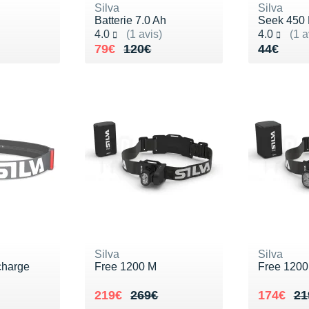
Silva
Silva
Batterie 7.0 Ah
Seek 450
Noté 4.0 sur 5
Noté 4.0 s
4.0
(1 avis)
4.0
(1 a
54€
Au lieu de 120€
Vendu 79€
Vendu 4
79€
120€
44€
Silva
Silva
charge
Free 1200 M
Free 1200
Au lieu de 269€
Vendu 219€
Au lieu 
Vendu 1
219€
269€
174€
21