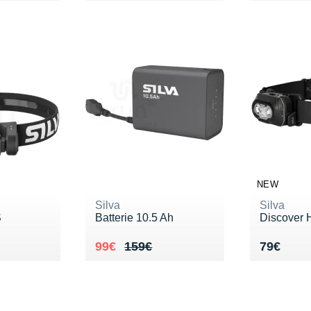
NEW
Silva
Silva
S
Batterie 10.5 Ah
Discover 
Au lieu de 159€
Vendu 99€
Vendu 7
99€
159€
79€