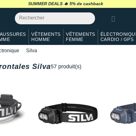
SUMMER DEALS 🔥
retour 30 jours
*
AUSSURES
VÊTEMENTS
VÊTEMENTS
ÉLECTRONIQU
MME
HOMME
FEMME
CARDIO / GPS
ctronique
Silva
ontales Silva
57 produit(s)