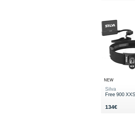
NEW
Silva
Free 900 XX
Vendu 134€
134€