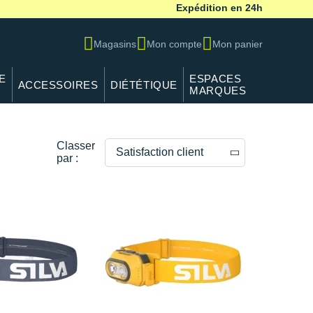
Expédition en 24h
Magasins
Mon compte
Mon panier
E
ESPACES
ACCESSOIRES
DIÉTÉTIQUE
MARQUES
Classer
Satisfaction client
par :
Prix décroissants
Prix croissants
Satisfaction client