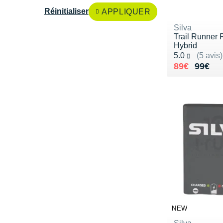
Réinitialiser
APPLIQUER
Silva
Trail Runner 
Hybrid
Noté 5.0 sur 5
5.0
(5 avis)
Au lieu de 
Vendu 89€
89€
99€
NEW