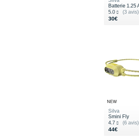
Silva
Batterie 1.25 
Noté 5.0 sur 5
5.0
(3 avis)
Vendu 30€
30€
NEW
Silva
Smini Fly
Noté 4.7 sur 5
4.7
(6 avis)
Vendu 44€
44€