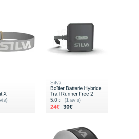
Silva
Boîtier Batterie Hybride
t X
Trail Runner Free 2
ur 5
Noté 5.0 sur 5
vis)
5.0
(1 avis)
de 45€
9€
Au lieu de 30€
Vendu 24€
24€
30€