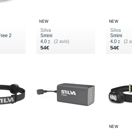
NEW
NEW
Silva
Silva
Free 2
Smini
Smini
Noté 4.0 sur 5
Noté 4.0 s
4.0
(2 avis)
4.0
(2 a
84€
Vendu 54€
Vendu 5
54€
54€
NEW