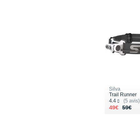
Silva
Trail Runner
Noté 4.4 sur 5
4.4
(5 avis)
Au lieu de 
Vendu 49€
49€
59€