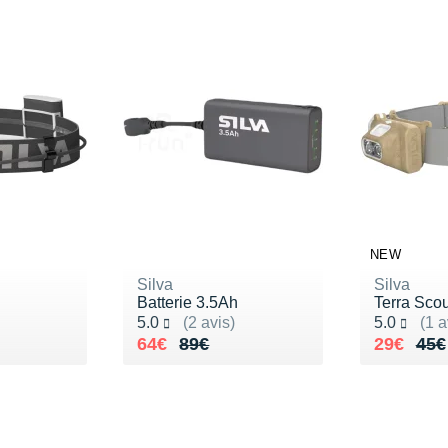
NEW
Silva
Silva
Batterie 3.5Ah
Terra Scou
Noté 5.0 sur 5
Noté 5.0 s
5.0
(2 avis)
5.0
(1 a
59€
Au lieu de 89€
Vendu 64€
Au lieu 
Vendu 2
64€
89€
29€
45€