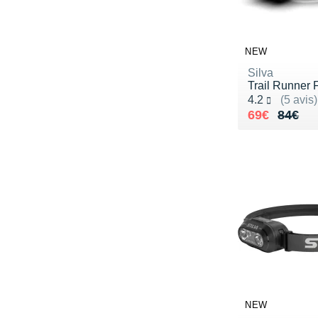
NEW
Silva
Trail Runner 
Noté 4.2 sur 5
4.2
(5 avis)
Au lieu de 
Vendu 69€
69€
84€
NEW