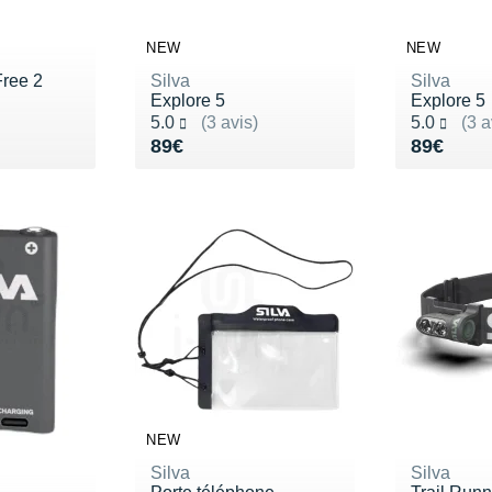
NEW
NEW
Free 2
Silva
Silva
Explore 5
Explore 5
Noté 5.0 sur 5
Noté 5.0 s
5.0
(3 avis)
5.0
(3 a
99€
Vendu 89€
Vendu 8
89€
89€
NEW
Silva
Silva