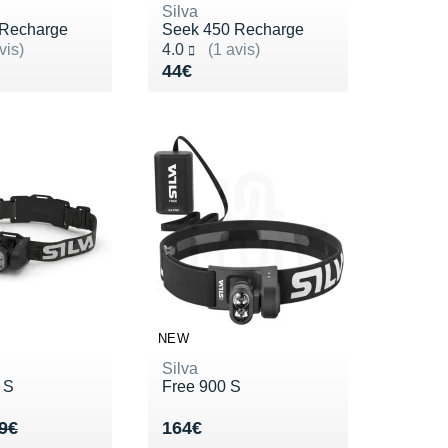
Silva
 Recharge
Seek 450 Recharge
ur 5
Noté 4.0 sur 5
vis)
4.0
(1 avis)
4€
Vendu 44€
44€
NEW
Silva
 S
Free 900 S
de 219€
74€
Vendu 164€
9€
164€