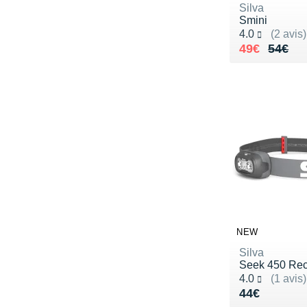
Silva
Smini
Noté 4.0 sur 5
4.0
(2 avis)
Au lieu de 
Vendu 49€
49€
54€
NEW
Silva
Seek 450 Re
Noté 4.0 sur 5
4.0
(1 avis)
Vendu 44€
44€