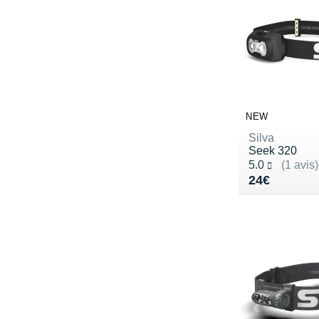
NEW
Silva
Seek 320
Noté 5.0 sur 5
5.0
(1 avis)
Vendu 24€
24€