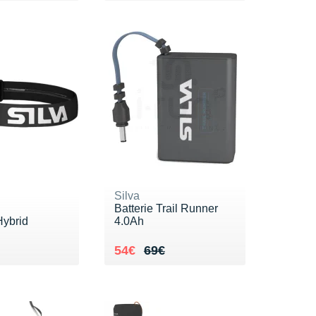
Silva
Batterie Trail Runner
Hybrid
4.0Ah
9€
Au lieu de 69€
Vendu 54€
54€
69€