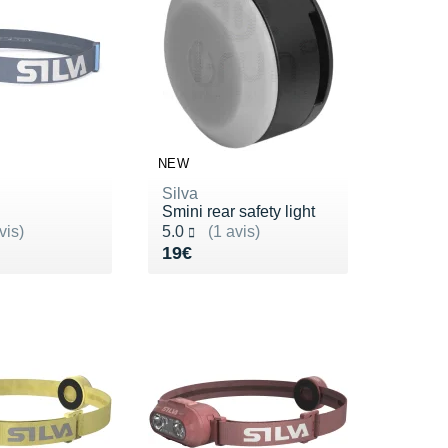
NEW
Silva
Smini rear safety light
ur 5
Noté 5.0 sur 5
vis)
5.0
(1 avis)
4€
Vendu 19€
19€