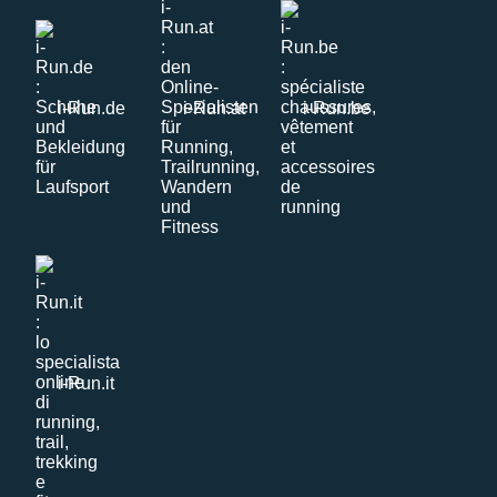
i-Run.de
i-Run.at
i-Run.be
i-Run.it