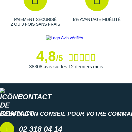
Suunto
Ta Energy
PAIEMENT SÉCURISÉ
5% AVANTAGE FIDÉLITÉ
2 OU 3 FOIS SANS FRAIS
The North Face
Thuasne
Under Armour
4,8
/5
Withings
38308 avis sur les 12 derniers mois
X-Bionic
X-Socks
CONTACT
+ Voir toutes les marques
BESOIN D'UN CONSEIL POUR VOTRE COMMA
02 318 04 14