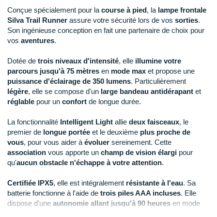
Reebok
Reebok
Orca
Shock Absorber
Silva
Oxsitis
Conçue spécialement pour la
course à pied
, la
lampe frontale
Collection CLUB
DÉSTOCKAGE
PAR MARQUES
Hoka One One
Silva Trail Runner
assure votre sécurité lors de vos
sorties
.
Scott
Scott
Patagonia
Thuasne
Therabody
Patagonia
DÉSTOCKAGE
Son ingénieuse conception en fait une partenaire de choix pour
Divers
Huawei
vos
aventures
.
The North Face
The North Face
Saxx
Under Armour
Withings
Raidlight
DÉSTOCKAGE
+ Voir tous les produits
électroniques
Équipe de France
+ Voir tous les
vêtements homme
Icebreaker
Under Armour
Under Armour
Scott
X-Moove
Zamst
Dotée de
trois niveaux d'intensité
, elle
illumine votre
+ Voir toutes les marques
Trouvez votre montre sport GPS
Jumelles
parcours jusqu'à 75 mètres
en
mode max
et propose une
+ Voir tous les
vêtements femme
Inov-8
puissance d'éclairage de 350 lumens
. Particulièrement
+ Voir toutes les marques
+ Voir toutes les marques
+ Voir toutes les marques
+ Voir toutes les marques
+ Voir toutes les marques
Lacets / guêtres / semelles / pointes
légère
, elle se compose d'un
large bandeau antidérapant
et
La Sportiva
réglable
pour un
confort
de longue durée.
athlétisme
Maurten
Orientation
La fonctionnalité
Intelligent Light
allie
deux faisceaux
, le
premier de
longue portée
et le deuxième
plus proche de
Merrell
Sac de couchage
vous
, pour vous aider à
évoluer
sereinement. Cette
association
vous apporte un
champ de vision élargi
pour
Millet
Sécurité
qu'
aucun obstacle n'échappe à votre attention
.
Mizuno
Tours de cou
Certifiée
IPX5
, elle est intégralement
résistante à l'eau
. Sa
batterie fonctionne à l'aide de
trois piles AAA incluses
. Elle
Naak
Triathlon-Natation
dispose d'une
autonomie allant jusqu'à 90 heures
en mode
min et
35 heures
en mode max.