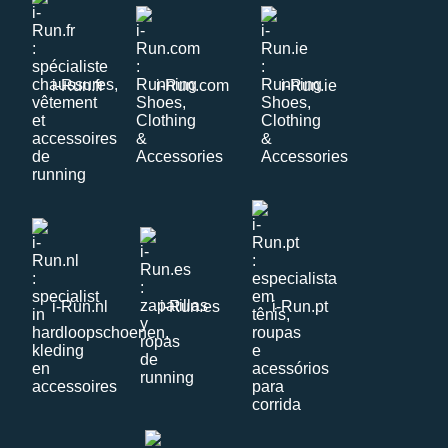
i-Run.fr
i-Run.com
i-Run.ie
i-Run.nl
i-Run.es
i-Run.pt