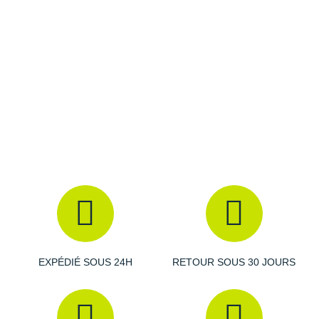
Raidlight
Les autres produits
Silva
Reebok
Salomon
Saucony
Saxx
Scarpa
Scott
Shokz
Sidas
EXPÉDIÉ SOUS 24H
RETOUR SOUS 30 JOURS
Smoon
Speedo