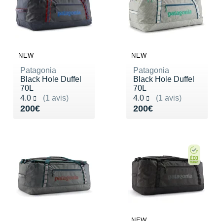
NEW
NEW
Patagonia
Patagonia
Black Hole Duffel
Black Hole Duffel
70L
70L
Noté 4.0 sur 5
Noté 4.0 sur 5
4.0
(1 avis)
4.0
(1 avis)
Vendu 200€
Vendu 200€
200€
200€
NEW