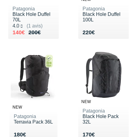
Patagonia
Patagonia
Black Hole Duffel
Black Hole Duffel
70L
100L
Noté 4.0 sur 5
4.0
(1 avis)
Au lieu de 200€
Vendu 140€
Vendu 220€
140€
200€
220€
NEW
NEW
Patagonia
Patagonia
Black Hole Pack
Terravia Pack 36L
32L
Vendu 180€
Vendu 170€
180€
170€