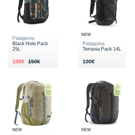
NEW
Patagonia
Black Hole Pack
Patagonia
25L
Terravia Pack 14L
Au lieu de 150€
Vendu 105€
Vendu 100€
105€
150€
100€
NEW
NEW