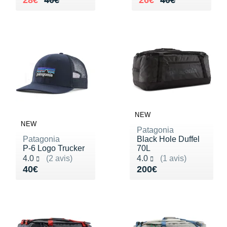
28€
40€
26€
40€
NEW
NEW
Patagonia
Patagonia
Black Hole Duffel
P-6 Logo Trucker
70L
Noté 4.0 sur 5
Noté 4.0 sur 5
4.0
(2 avis)
4.0
(1 avis)
Vendu 40€
Vendu 200€
40€
200€