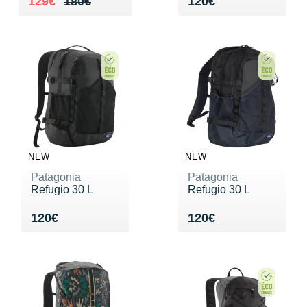
Au lieu de 180€
Vendu 129€
Vendu 120€
129€
180€
120€
NEW
NEW
Patagonia
Patagonia
Refugio 30 L
Refugio 30 L
Vendu 120€
Vendu 120€
120€
120€