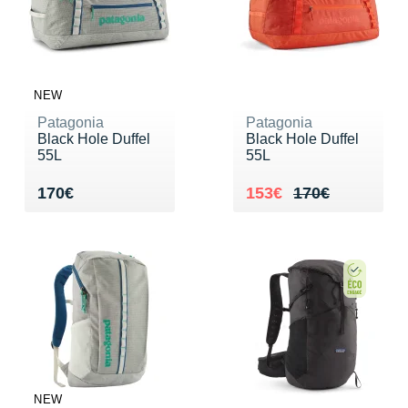
NEW
Patagonia
Patagonia
Black Hole Duffel
Black Hole Duffel
55L
55L
Vendu 170€
Au lieu de 170€
Vendu 153€
170€
153€
170€
NEW