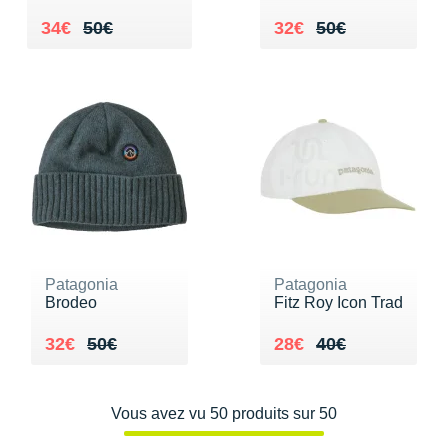
Au lieu de 50€
Vendu 34€
Au lieu de 50€
Vendu 32€
34€
50€
32€
50€
Patagonia
Patagonia
Brodeo
Fitz Roy Icon Trad
Au lieu de 50€
Vendu 32€
Au lieu de 40€
Vendu 28€
32€
50€
28€
40€
Vous avez vu 50 produits sur 50