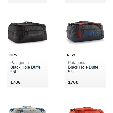
NEW
NEW
Patagonia
Patagonia
Black Hole Duffel
Black Hole Duffel
55L
55L
Vendu 170€
Vendu 170€
170€
170€