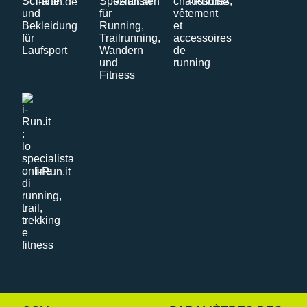
i-Run.de
i-Run.at
i-Run.be
i-Run.it