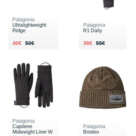
Patagonia
Ultralightweight
Patagonia
Ridge
R1 Daily
Au lieu de 50€
Vendu 40€
Au lieu de 55€
Vendu 36€
40€
50€
36€
55€
Patagonia
Capilene
Patagonia
Midweight Liner W
Brodeo