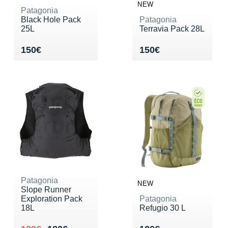
NEW
Patagonia
Black Hole Pack
Patagonia
25L
Terravia Pack 28L
Vendu 150€
Vendu 150€
150€
150€
Patagonia
NEW
Slope Runner
Exploration Pack
Patagonia
18L
Refugio 30 L