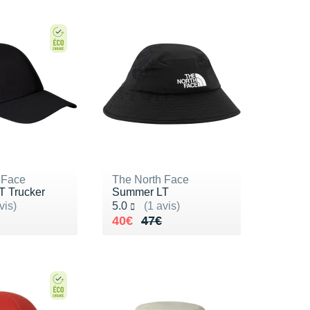
 Face
The North Face
 Trucker
Summer LT
ur 5
Noté 5.0 sur 5
vis)
5.0
(1 avis)
2€
Au lieu de 47€
Vendu 40€
40€
47€