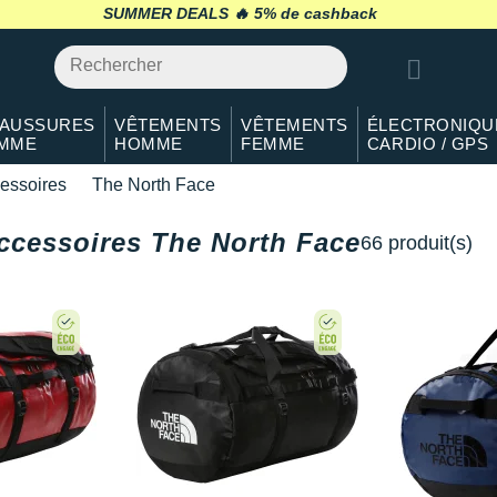
SUMMER DEALS 🔥
retour 30 jours
*
AUSSURES
VÊTEMENTS
VÊTEMENTS
ÉLECTRONIQU
MME
HOMME
FEMME
CARDIO / GPS
essoires
The North Face
accessoires The North Face
66 produit(s)