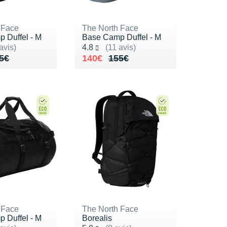
 Face
The North Face
 Duffel - M
Base Camp Duffel - M
ur 5
Noté 4.8 sur 5
avis)
4.8
(11 avis)
de 155€
40€
Au lieu de 155€
Vendu 140€
5€
140€
155€
 Face
The North Face
 Duffel - M
Borealis