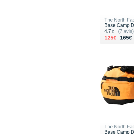
The North Fa
Base Camp Duf
Noté 4.7 sur 5
4.7
(7 avis)
Au lieu de 
Vendu 125€
125€
165€
The North Fa
Base Camp Du