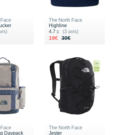
 Face
The North Face
ucker
Highline
ur 5
Noté 4.7 sur 5
vis)
4.7
(3 avis)
de 33€
8€
Au lieu de 30€
Vendu 19€
19€
30€
 Face
The North Face
p Daypack
Jester