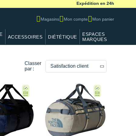
Expédition en 24h
Magasins
Mon compte
Mon panier
E
ESPACES
ACCESSOIRES
DIÉTÉTIQUE
MARQUES
Classer
Satisfaction client
par :
Prix décroissants
Prix croissants
Satisfaction client