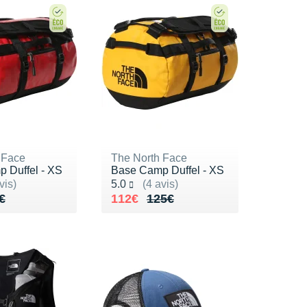
 Face
The North Face
 Duffel - XS
Base Camp Duffel - XS
ur 5
Noté 5.0 sur 5
vis)
5.0
(4 avis)
de 125€
5€
Au lieu de 125€
Vendu 112€
€
112€
125€