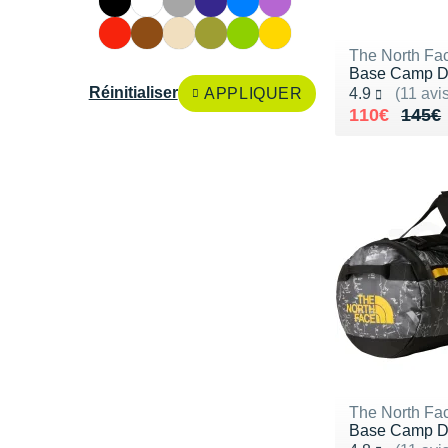
The North Fa
Base Camp Du
Noté 4.9 sur 5
Réinitialiser
APPLIQUER
4.9
(11 avi
Au lieu de 
Vendu 110€
110€
145€
The North Fa
Base Camp Du