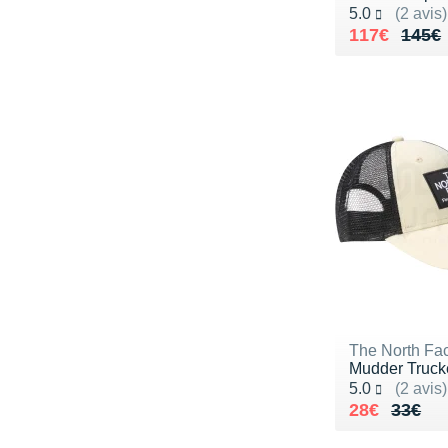
Noté 5.0 sur 5
5.0
(2 avis)
Au lieu de 
Vendu 117€
117€
145€
The North Fa
Mudder Truck
Noté 5.0 sur 5
5.0
(2 avis)
Au lieu de 
Vendu 28€
28€
33€