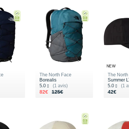
NEW
ce
The North Face
The North
Borealis
Summer LT
Noté 5.0 sur 5
Noté 5.0 s
5.0
(1 avis)
5.0
(1 a
125€
Au lieu de 125€
Vendu 82€
Vendu 4
82€
125€
42€