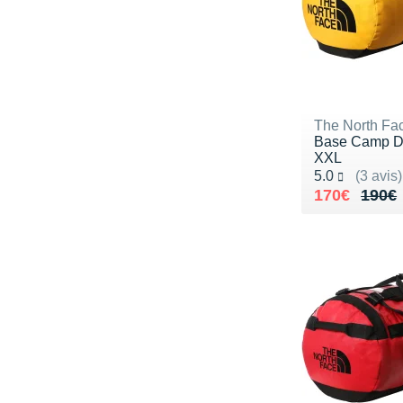
The North Fa
Base Camp Du
XXL
Noté 5.0 sur 5
5.0
(3 avis)
Au lieu de 
Vendu 170€
170€
190€