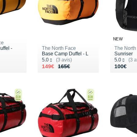
NEW
ce
ffel -
The North Face
The North
Base Camp Duffel - L
Sunriser
Noté 5.0 sur 5
Noté 5.0 s
5.0
(3 avis)
5.0
(3 a
190€
Au lieu de 165€
Vendu 149€
Vendu 1
149€
165€
100€