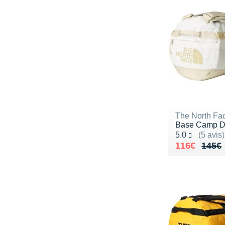
The North Fa
Base Camp Du
Noté 5.0 sur 5
5.0
(5 avis)
Au lieu de 
Vendu 116€
116€
145€