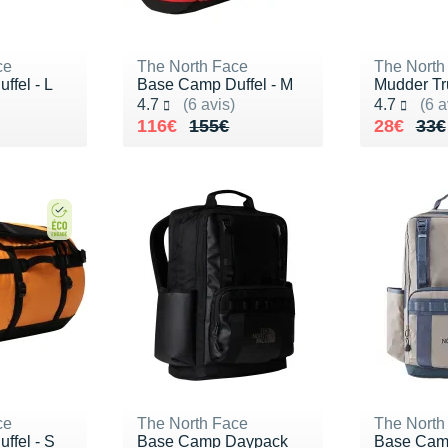
ce
The North Face
The North
fel - L
Base Camp Duffel - M
Mudder Tr
Noté 4.7 sur 5
Noté 4.7 s
4.7
(6 avis)
4.7
(6 a
165€
Au lieu de 155€
Vendu 116€
Au lieu 
Vendu 2
116€
155€
28€
33€
ce
The North Face
The North
ffel - S
Base Camp Daypack
Base Cam