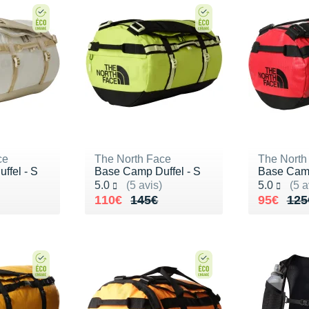
ce
The North Face
The North
ffel - S
Base Camp Duffel - S
Base Camp
Noté 5.0 sur 5
Noté 5.0 s
5.0
(5 avis)
5.0
(5 a
145€
Au lieu de 145€
Vendu 110€
Au lieu 
Vendu 9
110€
145€
95€
125