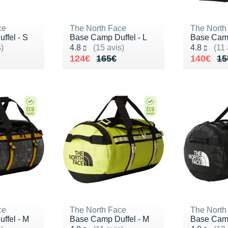
ce
The North Face
The North
ffel - S
Base Camp Duffel - L
Base Camp
Noté 4.8 sur 5
Noté 4.8 s
s)
4.8
(15 avis)
4.8
(11 
145€
Au lieu de 165€
Vendu 124€
Au lieu 
Vendu 1
124€
165€
140€
15
ce
The North Face
The North
ffel - M
Base Camp Duffel - M
Base Camp