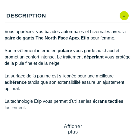
Reebok
Reebok
Orca
Shock Absorber
Silva
Oxsitis
L
Il en reste 3 !
Collection CLUB
DÉSTOCKAGE
PAR MARQUES
Hoka One One
Scott
Scott
Patagonia
Thuasne
Therabody
Patagonia
DESCRIPTION
DÉSTOCKAGE
Divers
Huawei
The North Face
The North Face
Saxx
Under Armour
Withings
Raidlight
DÉSTOCKAGE
+ Voir tous les produits
électroniques
Équipe de France
Vous appréciez vos balades automnales et hivernales avec la
+ Voir tous les
vêtements homme
Icebreaker
Under Armour
Under Armour
Scott
X-Moove
Zamst
paire de gants The North Face Apex Etip
pour femme.
+ Voir toutes les marques
Trouvez votre montre sport GPS
Jumelles
+ Voir tous les
vêtements femme
Inov-8
Son revêtement interne en
polaire
vous garde au chaud et
+ Voir toutes les marques
+ Voir toutes les marques
+ Voir toutes les marques
+ Voir toutes les marques
+ Voir toutes les marques
Lacets / guêtres / semelles / pointes
promet un confort intense. Le traitement
déperlant
vous protège
La Sportiva
de la pluie fine et de la neige.
athlétisme
Maurten
Orientation
La surface de la paume est siliconée pour une meilleure
adhérence
tandis que son extensibilité assure un ajustement
Merrell
Sac de couchage
optimal.
Millet
Sécurité
La technologie Etip vous permet d'utiliser les
écrans tactiles
facilement.
Mizuno
Tours de cou
Naak
Triathlon-Natation
Points clés de la
paire de gants The North Face Apex Etip
Afficher
plus