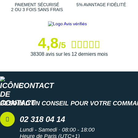
Suunto
PAIEMENT SÉCURISÉ
5% AVANTAGE FIDÉLITÉ
2 OU 3 FOIS SANS FRAIS
Ta Energy
The North Face
4,8
Thuasne
/5
Under Armour
38308 avis sur les 12 derniers mois
Withings
X-Bionic
CONTACT
X-Socks
BESOIN D'UN CONSEIL POUR VOTRE COMMA
+ Voir toutes les marques
02 318 04 14
Lundi - Samedi · 08:00 - 18:00
Heure de Paris (UTC+1)