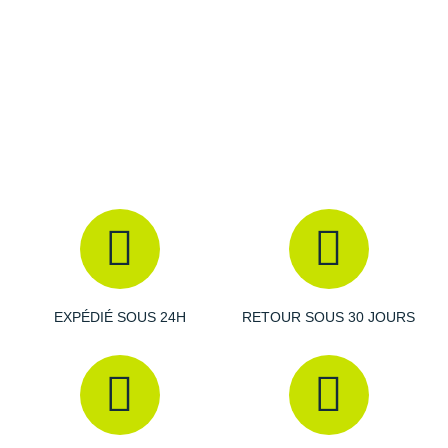
Raidlight
Reebok
Salomon
Saucony
Saxx
Scarpa
Scott
Shokz
EXPÉDIÉ SOUS 24H
RETOUR SOUS 30 JOURS
Sidas
Smoon
Speedo