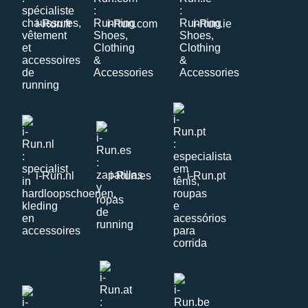
i-Run.fr
i-Run.com
i-Run.ie
i-Run.nl
i-Run.es
i-Run.pt