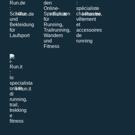
i-Run.de
i-Run.at
i-Run.be
i-Run.it