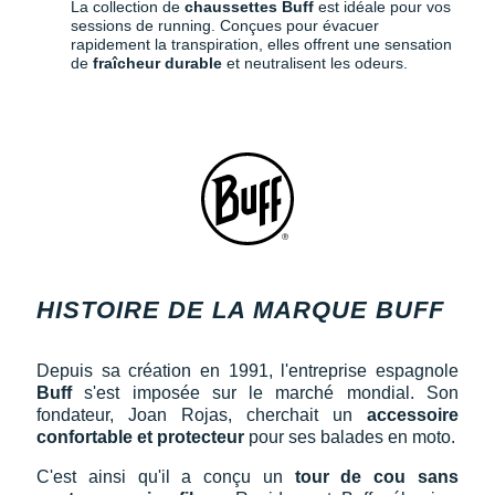
La collection de
chaussettes
Buff
est idéale pour vos
Suunto
sessions de running. Conçues pour évacuer
rapidement la transpiration, elles offrent une sensation
Ta Energy
de
fraîcheur
durable
et neutralisent les odeurs.
The North Face
Thuasne
Under Armour
Withings
X-Bionic
HISTOIRE DE LA MARQUE BUFF
X-Socks
Depuis sa création en 1991, l'entreprise espagnole
+ Voir toutes les marques
Buff
s'est imposée sur le marché mondial. Son
fondateur, Joan Rojas, cherchait un
accessoire
confortable et protecteur
pour ses balades en moto.
C'est ainsi qu'il a conçu un
tour de cou sans