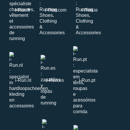
i-Run.fr
i-Run.com
i-Run.ie
i-Run.nl
i-Run.es
i-Run.pt