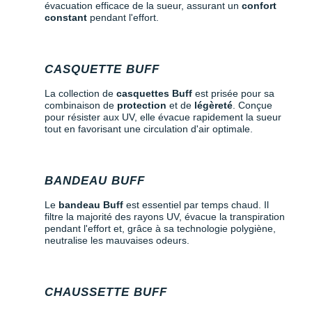
Raidlight
évacuation efficace de la sueur, assurant un
confort
constant
pendant l'effort.
Reebok
Salomon
CASQUETTE BUFF
Saucony
La collection de
casquettes Buff
est prisée pour sa
combinaison de
protection
et de
légèreté
. Conçue
pour résister aux UV, elle évacue rapidement la sueur
Saxx
tout en favorisant une circulation d'air optimale.
Scarpa
Scott
BANDEAU BUFF
Shokz
Le
bandeau Buff
est essentiel par temps chaud. Il
filtre la majorité des rayons UV, évacue la transpiration
pendant l'effort et, grâce à sa technologie polygiène,
Sidas
neutralise les mauvaises odeurs.
Smoon
Speedo
CHAUSSETTE BUFF