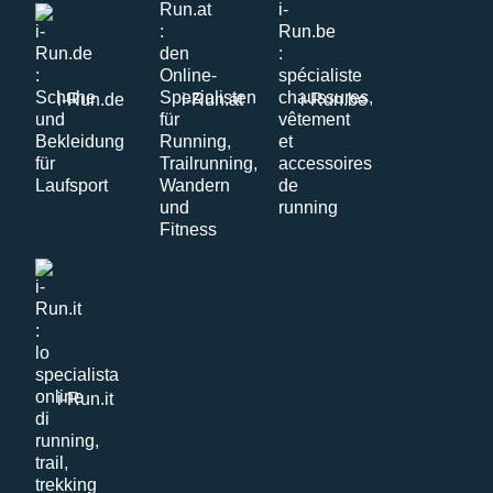
i-Run.de
i-Run.at
i-Run.be
i-Run.it