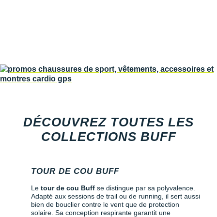
New Balance
PAR MARQUES
Nike
DÉSTOCKAGE
NNormal
+ Voir tous les
accessoires
Odlo
On-Running
Orca
DÉCOUVREZ TOUTES LES
OVERSTIMS
COLLECTIONS BUFF
Patagonia
Petzl
TOUR DE COU BUFF
Polar
Le
tour de cou Buff
se distingue par sa polyvalence.
Adapté aux sessions de trail ou de running, il sert aussi
Puma
bien de bouclier contre le vent que de protection
solaire. Sa conception respirante garantit une