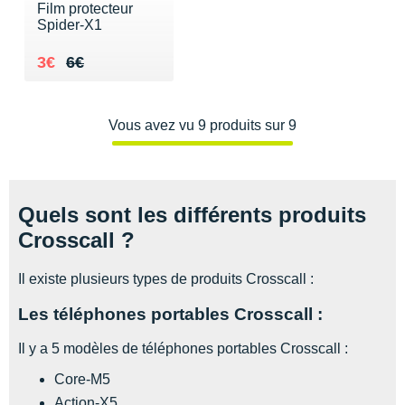
Raidlight
Film protecteur
Spider-X1
Reebok
Au lieu de 6€
Vendu 3€
3€
6€
Salomon
Saucony
Vous avez vu 9 produits sur 9
Saxx
Scarpa
Quels sont les différents produits
Scott
Crosscall ?
Shokz
Il existe plusieurs types de produits Crosscall :
Sidas
Les téléphones portables Crosscall :
Smoon
Il y a 5 modèles de téléphones portables Crosscall :
Speedo
Core-M5
Action-X5