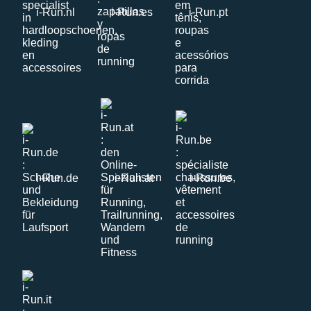
i-Run.nl
i-Run.es
i-Run.pt
i-Run.de
i-Run.at
i-Run.be