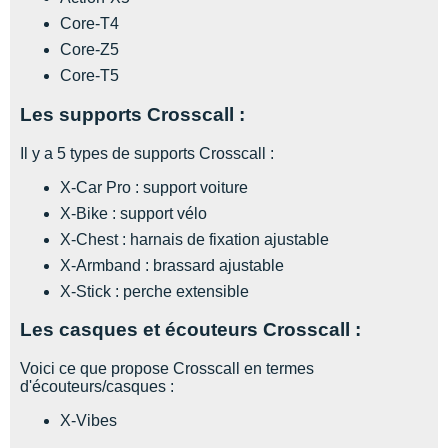
Suunto
Core-T4
Ta Energy
Core-Z5
Core-T5
The North Face
Les supports Crosscall :
Thuasne
Il y a 5 types de supports Crosscall :
Under Armour
X-Car Pro : support voiture
Withings
X-Bike : support vélo
X-Chest : harnais de fixation ajustable
X-Bionic
X-Armband : brassard ajustable
X-Stick : perche extensible
X-Socks
Les casques et écouteurs Crosscall :
+ Voir toutes les marques
Voici ce que propose Crosscall en termes
d'écouteurs/casques :
X-Vibes