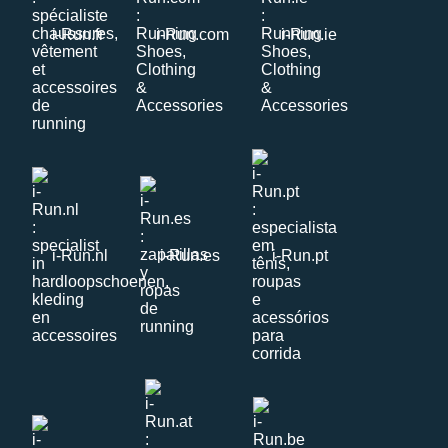
i-Run.fr
i-Run.com
i-Run.ie
i-Run.nl
i-Run.es
i-Run.pt