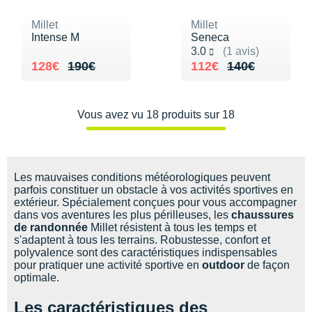
Millet
Millet
Intense M
Seneca
Noté 3.0 sur 5
3.0
(1 avis)
Au lieu de 190€
Vendu 128€
Au lieu de 140€
Vendu 112€
128€
190€
112€
140€
Vous avez vu 18 produits sur 18
Les mauvaises conditions météorologiques peuvent
parfois constituer un obstacle à vos activités sportives en
extérieur. Spécialement conçues pour vous accompagner
dans vos aventures les plus périlleuses, les
chaussures
de randonnée
Millet résistent à tous les temps et
s'adaptent à tous les terrains. Robustesse, confort et
polyvalence sont des caractéristiques indispensables
pour pratiquer une activité sportive en
outdoor
de façon
optimale.
Les caractéristiques des