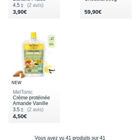
Noté 4.5 sur 5
4.5
(2 avis)
Vendu 3,90€
Vendu 59,90€
3,90€
59,90€
NEW
MelTonic
Crème protéinée
Amande Vanille
Noté 3.5 sur 5
3.5
(2 avis)
Vendu 4,50€
4,50€
Vous avez vu 41 produits sur 41