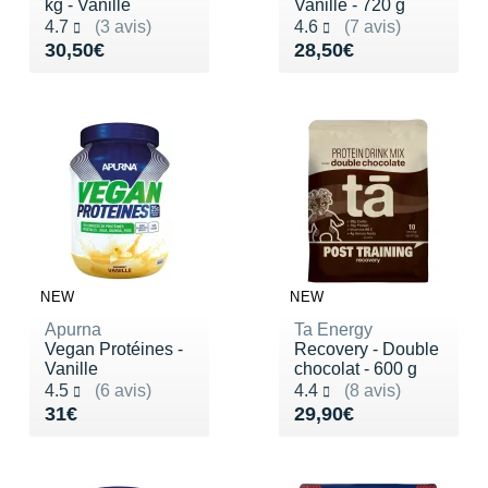
kg - Vanille
Vanille - 720 g
Noté 4.7 sur 5
Noté 4.6 sur 5
4.7
(3 avis)
4.6
(7 avis)
Vendu 30,50€
Vendu 28,50€
30,50€
28,50€
NEW
NEW
Apurna
Ta Energy
Vegan Protéines -
Recovery - Double
Vanille
chocolat - 600 g
Noté 4.5 sur 5
Noté 4.4 sur 5
4.5
(6 avis)
4.4
(8 avis)
Vendu 31€
Vendu 29,90€
31€
29,90€