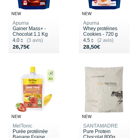
NEW
NEW
Apurna
Apurna
Gainer Mass+ -
Whey protéines
Chocolat 1.1 Kg
Cookies - 720 g
Noté 4.0 sur 5
Noté 4.5 sur 5
4.0
(3 avis)
4.5
(2 avis)
Vendu 26,75€
Vendu 28,50€
26,75€
28,50€
NEW
NEW
MelTonic
SANTAMADRE
Purée protéinée
Pure Protein
Banane Fraise
Chocolat 800g