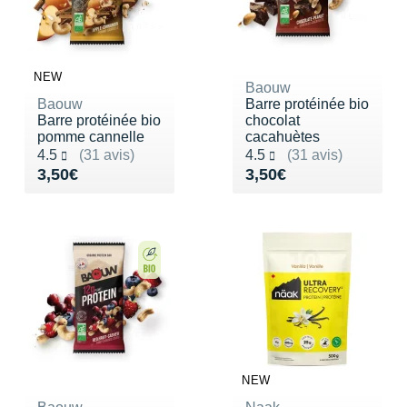
NEW
Baouw
Baouw
Barre protéinée bio
Barre protéinée bio
chocolat
pomme cannelle
cacahuètes
Noté 4.5 sur 5
Noté 4.5 sur 5
4.5
(31 avis)
4.5
(31 avis)
Vendu 3,50€
Vendu 3,50€
3,50€
3,50€
NEW