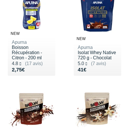
Raidlight
Reebok
Salomon
NEW
Saucony
NEW
Apurna
Boisson
Apurna
Saxx
Récupération -
Isolat Whey Native
Citron - 200 ml
720 g - Chocolat
Scarpa
Noté 4.8 sur 5
Noté 5.0 sur 5
4.8
(17 avis)
5.0
(7 avis)
Vendu 2,75€
Vendu 41€
2,75€
41€
Scott
Shokz
Sidas
Smoon
Speedo