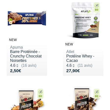
NEW
NEW
Apurna
Barre Protéinée -
Atlet
Crunchy Chocolat
Protéine Whey -
Noisettes
Cacao
Noté 4.6 sur 5
Noté 4.6 sur 5
4.6
(16 avis)
4.6
(11 avis)
Vendu 2,50€
Vendu 27,90€
2,50€
27,90€