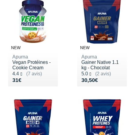
NEW
NEW
Apurna
Apurna
Vegan Protéines -
Gainer Native 1.1
Cookie Cream
kg - Chocolat
Noté 4.4 sur 5
Noté 5.0 sur 5
4.4
(7 avis)
5.0
(2 avis)
Vendu 31€
Vendu 30,50€
31€
30,50€