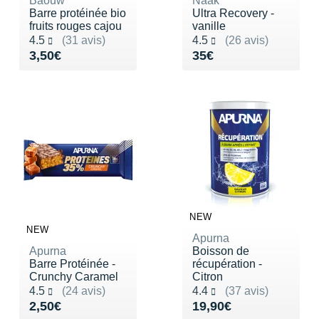
Baouw
Naak
Barre protéinée bio
Ultra Recovery -
fruits rouges cajou
vanille
Noté 4.5 sur 5
Noté 4.5 sur 5
4.5
(31 avis)
4.5
(26 avis)
Vendu 3,50€
Vendu 35€
3,50€
35€
NEW
NEW
Apurna
Apurna
Boisson de
Barre Protéinée -
récupération -
Crunchy Caramel
Citron
Noté 4.5 sur 5
Noté 4.4 sur 5
4.5
(24 avis)
4.4
(37 avis)
Vendu 2,50€
Vendu 19,90€
2,50€
19,90€