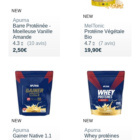
NEW
NEW
Apurna
Barre Protéinée -
MelTonic
Moelleuse Vanille
Protéine Végétale
Amande
Bio
Noté 4.3 sur 5
Noté 4.7 sur 5
4.3
(10 avis)
4.7
(7 avis)
Vendu 2,50€
Vendu 19,90€
2,50€
19,90€
NEW
NEW
Apurna
Apurna
Gainer Native 1.1
Whey protéines