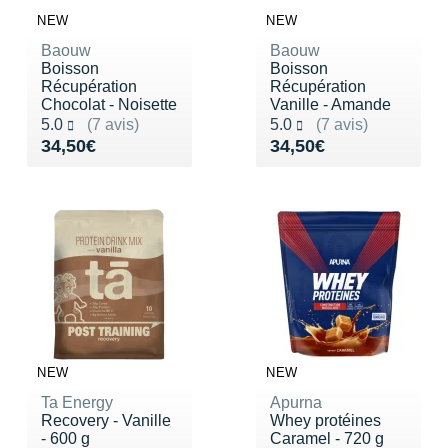
Suunto
NEW
NEW
Ta Energy
Baouw
Baouw
Boisson
Boisson
Récupération
Récupération
The North Face
Chocolat - Noisette
Vanille - Amande
Noté 5.0 sur 5
Noté 5.0 sur 5
5.0
(7 avis)
5.0
(7 avis)
Thuasne
Vendu 34,50€
Vendu 34,50€
34,50€
34,50€
Under Armour
Withings
X-Bionic
X-Socks
+ Voir toutes les marques
NEW
NEW
Ta Energy
Apurna
Recovery - Vanille
Whey protéines
- 600 g
Caramel - 720 g