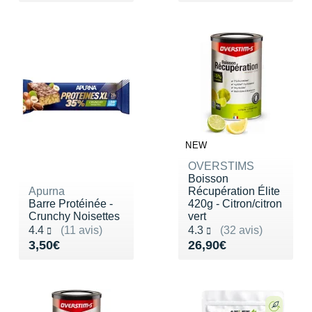
NEW
OVERSTIMS
Boisson
Apurna
Récupération Élite
Barre Protéinée -
420g - Citron/citron
Crunchy Noisettes
vert
Noté 4.4 sur 5
Noté 4.3 sur 5
4.4
(11 avis)
4.3
(32 avis)
Vendu 3,50€
Vendu 26,90€
3,50€
26,90€