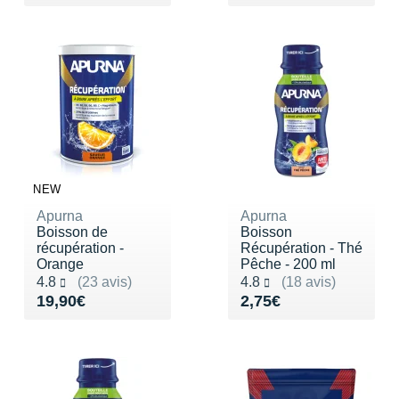
New Balance
PAR MARQUES
Nike
DÉSTOCKAGE
NNormal
+ Voir tous les
accessoires
Odlo
On-Running
Orca
NEW
Apurna
Apurna
OVERSTIMS
Boisson de
Boisson
récupération -
Récupération - Thé
Patagonia
Orange
Pêche - 200 ml
Noté 4.8 sur 5
Noté 4.8 sur 5
4.8
(23 avis)
4.8
(18 avis)
Petzl
Vendu 19,90€
Vendu 2,75€
19,90€
2,75€
Polar
Puma