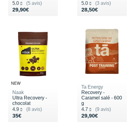
Noté 5.0 sur 5
Noté 5.0 sur 5
5.0
(5 avis)
5.0
(3 avis)
Vendu 29,90€
Vendu 28,50€
29,90€
28,50€
NEW
Ta Energy
Naak
Recovery -
Ultra Recovery -
Caramel salé - 600
chocolat
g
Noté 4.9 sur 5
Noté 4.7 sur 5
4.9
(8 avis)
4.7
(9 avis)
Vendu 35€
Vendu 29,90€
35€
29,90€