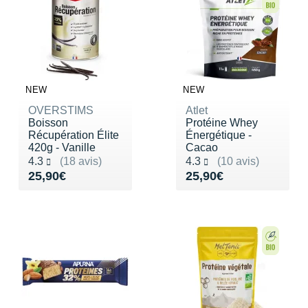
NEW
NEW
OVERSTIMS
Atlet
Boisson
Protéine Whey
Récupération Élite
Énergétique -
420g - Vanille
Cacao
Noté 4.3 sur 5
Noté 4.3 sur 5
4.3
(18 avis)
4.3
(10 avis)
Vendu 25,90€
Vendu 25,90€
25,90€
25,90€