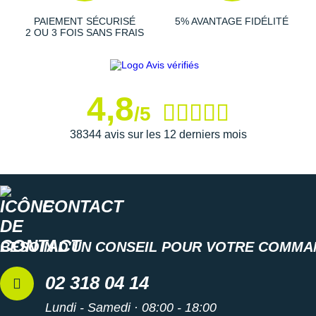
Suunto
PAIEMENT SÉCURISÉ
5% AVANTAGE FIDÉLITÉ
2 OU 3 FOIS SANS FRAIS
Ta Energy
The North Face
Thuasne
4,8
/5
Under Armour
38344 avis sur les 12 derniers mois
Withings
X-Bionic
CONTACT
X-Socks
+ Voir toutes les marques
BESOIN D'UN CONSEIL POUR VOTRE COMMA
02 318 04 14
Lundi - Samedi · 08:00 - 18:00