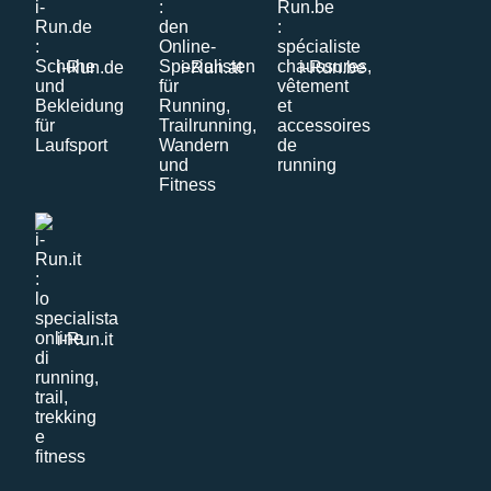
i-Run.de
i-Run.at
i-Run.be
i-Run.it