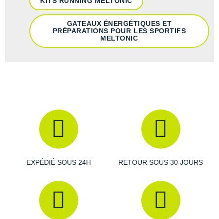
KITS RUNNING MELTONIC
Raidlight
Reebok
GATEAUX ÉNERGÉTIQUES ET
PRÉPARATIONS POUR LES SPORTIFS
MELTONIC
Salomon
Saucony
Saxx
Scarpa
Scott
Shokz
EXPÉDIÉ SOUS 24H
RETOUR SOUS 30 JOURS
Sidas
Smoon
Speedo