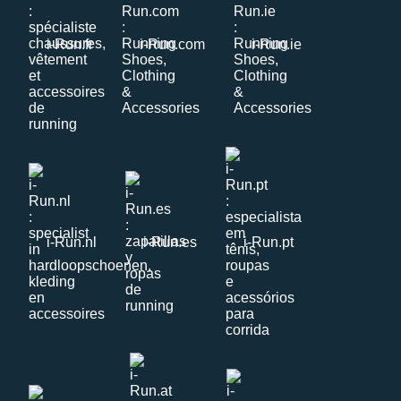
i-Run.fr
i-Run.com
i-Run.ie
i-Run.nl
i-Run.es
i-Run.pt