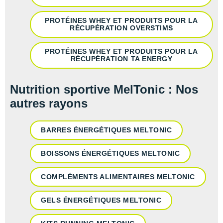
New Balance
PAR MARQUES
PROTÉINES WHEY ET PRODUITS POUR LA
Nike
RÉCUPÉRATION OVERSTIMS
DÉSTOCKAGE
NNormal
PROTÉINES WHEY ET PRODUITS POUR LA
RÉCUPÉRATION TA ENERGY
+ Voir tous les
accessoires
Odlo
On-Running
Nutrition sportive MelTonic : Nos
autres rayons
Orca
OVERSTIMS
BARRES ÉNERGÉTIQUES MELTONIC
Patagonia
BOISSONS ÉNERGÉTIQUES MELTONIC
Petzl
COMPLÉMENTS ALIMENTAIRES MELTONIC
Polar
GELS ÉNERGÉTIQUES MELTONIC
Puma