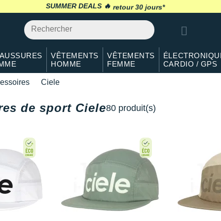
SUMMER DEALS 🔥
retour 30 jours
*
AUSSURES
VÊTEMENTS
VÊTEMENTS
ÉLECTRONIQU
MME
HOMME
FEMME
CARDIO / GPS
essoires
Ciele
es de sport Ciele
80 produit(s)