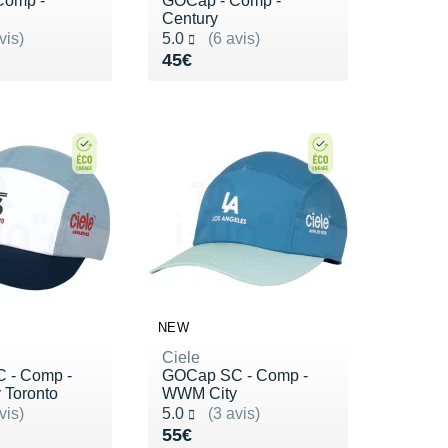
Comp -
GOCap - Comp -
Century
ur 5
Noté 5.0 sur 5
vis)
5.0
(6 avis)
5€
Vendu 45€
45€
NEW
Ciele
 - Comp -
GOCap SC - Comp -
Toronto
WWM City
ur 5
Noté 5.0 sur 5
vis)
5.0
(3 avis)
5€
Vendu 55€
55€