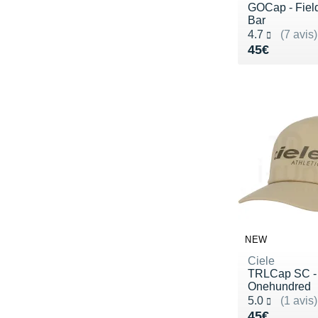
GOCap - Field
Bar
Noté 4.7 sur 5
4.7
(7 avis)
Vendu 45€
45€
NEW
Ciele
TRLCap SC -
Onehundred
Noté 5.0 sur 5
5.0
(1 avis)
Vendu 45€
45€