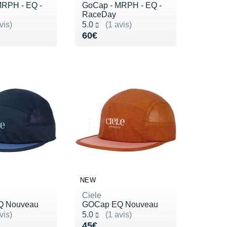
RPH - EQ -
GoCap - MRPH - EQ -
RaceDay
ur 5
Noté 5.0 sur 5
vis)
5.0
(1 avis)
0€
Vendu 60€
60€
NEW
Ciele
Q Nouveau
GOCap EQ Nouveau
ur 5
Noté 5.0 sur 5
vis)
5.0
(1 avis)
5€
Vendu 45€
45€