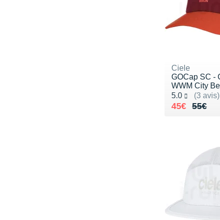
Ciele
GOCap SC - 
WWM City Ber
Noté 5.0 sur 5
5.0
(3 avis)
Au lieu de 
Vendu 45€
45€
55€