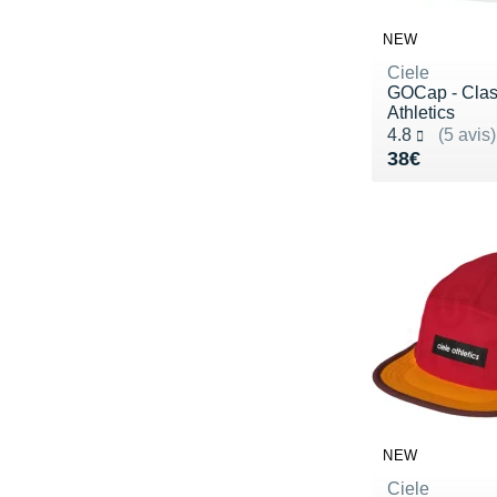
NEW
Ciele
GOCap - Class
Athletics
Noté 4.8 sur 5
4.8
(5 avis)
Vendu 38€
38€
NEW
Ciele