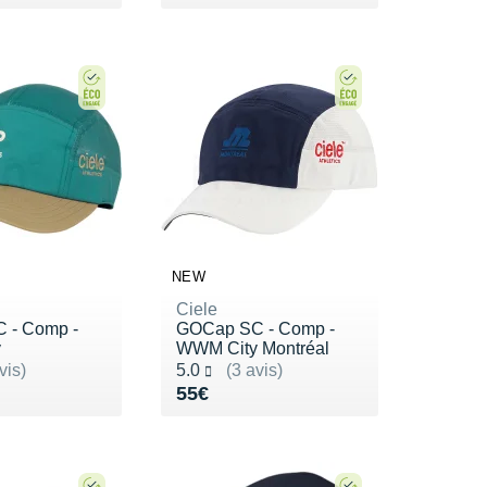
NEW
Ciele
 - Comp -
GOCap SC - Comp -
y
WWM City Montréal
ur 5
Noté 5.0 sur 5
vis)
5.0
(3 avis)
5€
Vendu 55€
55€