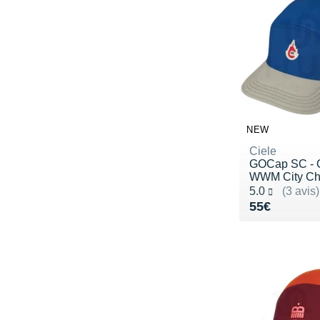
NEW
Ciele
GOCap SC - 
WWM City Ch
Noté 5.0 sur 5
5.0
(3 avis)
Vendu 55€
55€