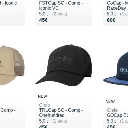
 - Iconic
FSTCap SC - Comp -
GoCap - M
Iconic VC
RaceDay
Noté 5.0 sur 5
Noté 5.0 s
5.0
(2 avis)
5.0
(1 a
Vendu 45€
Vendu 6
45€
60€
NEW
NEW
Ciele
 Comp -
TRLCap SC - Comp -
Ciele
Onehundred
GOCap E
Noté 5.0 sur 5
Noté 5.0 s
5.0
(1 avis)
5.0
(1 a
Vendu 45€
Vendu 4
45€
45€