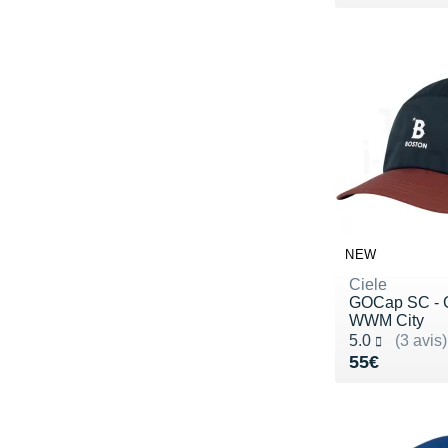
NEW
Ciele
GOCap SC - 
WWM City
Noté 5.0 sur 5
5.0
(3 avis)
Vendu 55€
55€