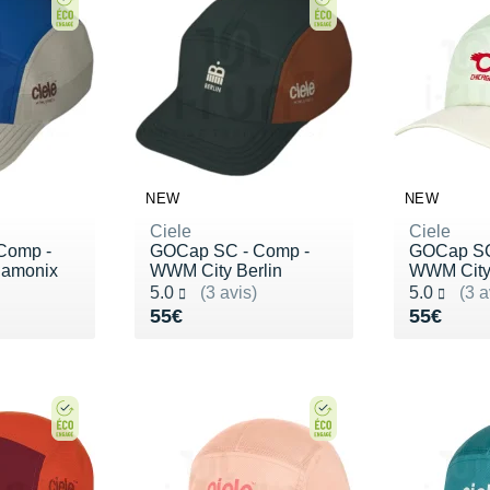
NEW
NEW
Ciele
Ciele
Comp -
GOCap SC - Comp -
GOCap SC
amonix
WWM City Berlin
WWM City
Noté 5.0 sur 5
Noté 5.0 s
5.0
(3 avis)
5.0
(3 a
Vendu 55€
Vendu 5
55€
55€