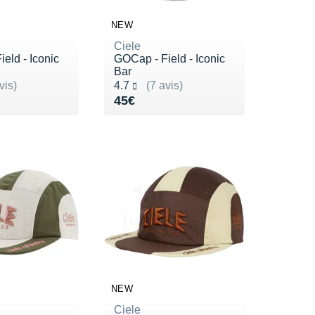
NEW
Ciele
eld - Iconic
GOCap - Field - Iconic
Bar
ur 5
Noté 4.7 sur 5
vis)
4.7
(7 avis)
5€
Vendu 45€
45€
NEW
Ciele