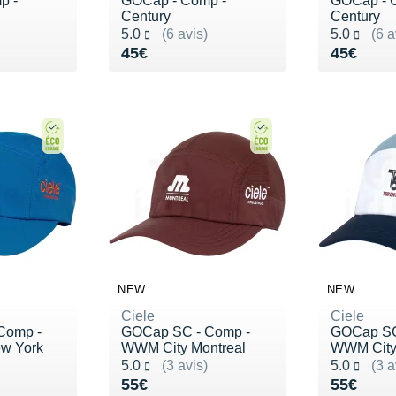
p -
GOCap - Comp -
GOCap - 
Century
Century
Noté 5.0 sur 5
Noté 5.0 s
5.0
(6 avis)
5.0
(6 a
Vendu 45€
Vendu 4
45€
45€
NEW
NEW
Ciele
Ciele
Comp -
GOCap SC - Comp -
GOCap SC
w York
WWM City Montreal
WWM City 
Noté 5.0 sur 5
Noté 5.0 s
5.0
(3 avis)
5.0
(3 a
Vendu 55€
Vendu 5
55€
55€