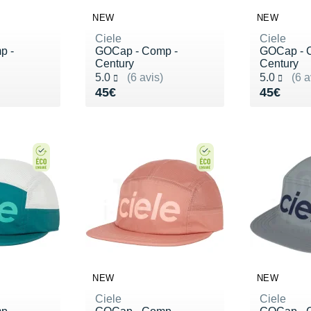
NEW
NEW
Ciele
Ciele
p -
GOCap - Comp -
GOCap - 
Century
Century
Noté 5.0 sur 5
Noté 5.0 s
5.0
(6 avis)
5.0
(6 a
Vendu 45€
Vendu 4
45€
45€
NEW
NEW
Ciele
Ciele