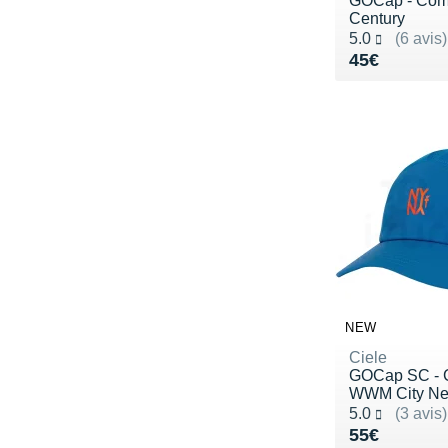
GOCap - Com
Century
Noté 5.0 sur 5
5.0
(6 avis)
Vendu 45€
45€
NEW
Ciele
GOCap SC - 
WWM City Ne
Noté 5.0 sur 5
5.0
(3 avis)
Vendu 55€
55€