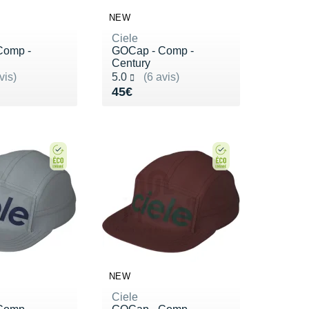
NEW
Ciele
Comp -
GOCap - Comp -
Century
ur 5
Noté 5.0 sur 5
vis)
5.0
(6 avis)
5€
Vendu 45€
45€
NEW
Ciele