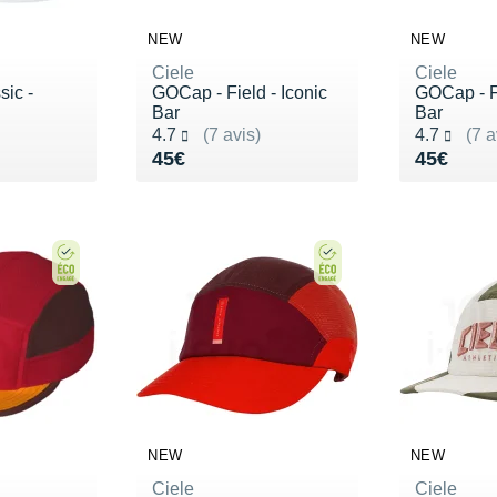
NEW
NEW
Ciele
Ciele
ic -
GOCap - Field - Iconic
GOCap - Fi
Bar
Bar
Noté 4.7 sur 5
Noté 4.7 s
4.7
(7 avis)
4.7
(7 a
Vendu 45€
Vendu 4
45€
45€
NEW
NEW
Ciele
Ciele