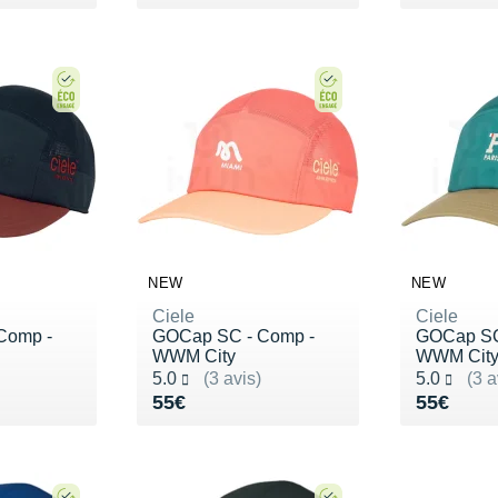
NEW
NEW
Ciele
Ciele
Comp -
GOCap SC - Comp -
GOCap SC
WWM City
WWM Cit
Noté 5.0 sur 5
Noté 5.0 s
5.0
(3 avis)
5.0
(3 a
Vendu 55€
Vendu 5
55€
55€