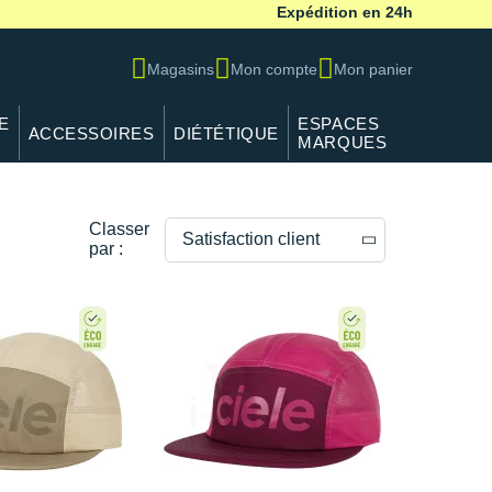
Expédition en 24h
Magasins
Mon compte
Mon panier
E
ESPACES
ACCESSOIRES
DIÉTÉTIQUE
MARQUES
Classer
Satisfaction client
par :
Prix décroissants
Prix croissants
Satisfaction client