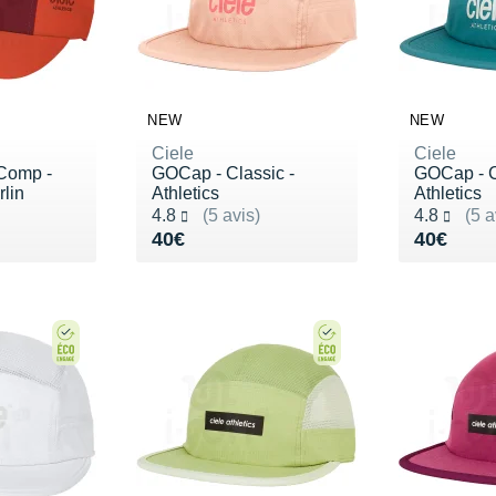
NEW
NEW
Ciele
Ciele
Comp -
GOCap - Classic -
GOCap - C
lin
Athletics
Athletics
Noté 4.8 sur 5
Noté 4.8 s
4.8
(5 avis)
4.8
(5 a
55€
Vendu 40€
Vendu 4
40€
40€