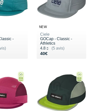
NEW
Ciele
lassic -
GOCap - Classic -
Athletics
ur 5
Noté 4.8 sur 5
vis)
4.8
(5 avis)
0€
Vendu 40€
40€