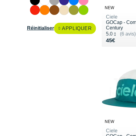
NEW
Ciele
GOCap - Com
Century
Réinitialiser
APPLIQUER
Noté 5.0 sur 5
5.0
(6 avis)
Vendu 45€
45€
NEW
Ciele